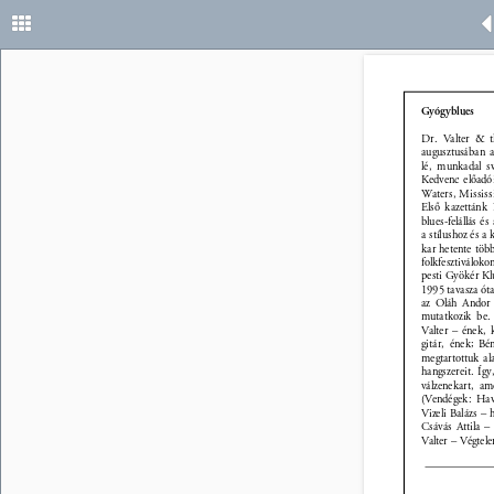
Gyógyblues 
Dr. Valter & t
augusztusában a
lé, munkadal sw
Kedvenc előadó
Waters, Mississ
Első kazettánk
blues-felállás é
a stílushoz és a
kar hetente több
folkfesztiválok
pesti Gyökér Kl
1995 tavasza ót
az Oláh Andor e
mutatkozik be
Valter – ének, 
gitár, ének; Bé
megtartottuk al
hangszereit. Így
válzenekart, am
(Vendégek: Hav
Vizeli Balázs –
Csávás Attila –
Valter – Végtele