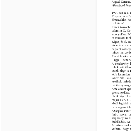
Angyal Zsuzsa: A
(Fazekasok feszt
1993-ban az I. 
Központ vendég
élményekkel haz
hallottakról. 
Ennek köszönhet
valamint G. Co
lebonyolított P
ez az utazás töb
Képzeljék el, s
lük százhetven a
dégként költség
miszerint: „nyúz
Ennyi fazekas 
– ugye – nem na
A rendezvény k
reltek, ott áll
tettek eleget a
lóbb keramikuso
kivételnek – csa
kreálnak minde
méltó egy magya
Ami viszont iga
gyományokhoz, é
ellenkezőjéről 
május 1-én, a I
közül legalább 
nem vagyok telh
Az angliai Penr
fotót, hatvan 
alapítványunk F
érdeklődők. Az 
Miután a fazeka
várható, hogy a