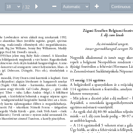
/ 32
Zágoni Erzsébet: Belgiumi fesztivá
I. díj cum laude 
he Lowbreakers néven alakult meg zenekarunk 1992. 
z akusztikus blues (továbbá ragtime, gospel, spirituá- 
Az örömódától zengett, 
ing, tradicionális előzmények stb.) megszólaltatására. 
ötezer gyermekhangtól csengett Ne
ink: Big Joe Williams, Sonny Boy Williamson, Muddy 
ippi Fred Mc Dowell s társaik... 
 1993-ban jelent meg Baby Ride címmel. A klasszikus 
Negyedik alkalommal és ismét nagy siker
s a feldolgozások meghozták a várt hatást. Ragaszkodunk 
repelt a belgiumi Neerpeltben rendezett
 kilencvenes évek elején kialakult hangzásvilághoz. A zene- 
iúsági fesztiválon a fehérvári Hermann Lá
 koncertet ad országszerte ismert helyszíneken, blues- és 
on (pl. Debrecen, Diósgyőr, Pécs stb.), törzshelyünk a 
és Zeneművészeti Szakközépiskola Népzenei
ub. 
a második, Dirty Dozen című kazettánk is kapható. Ezen 
15 ország: 114 együttes 
lképzelései alapján létrehozott és hangszerelt zenekar 
A bolgároktól a spanyolokon át a svájciaki
. (Tagok: Oláh Andor – harmonika, doromb; Csonka 
114 együttes érkezett a fesztiválra, amelyen
kazoo avagy vörcsök; Gál Csaba „Boogie „ – gitár, slide 
nyei Tibor – tuba; Lelkes András –bőgő.) A folkbluest 
lehetett versenyezni. 
apnak, s kísérletként behoztuk a magyar népzene egyes 
– Mit jelent a dicsérő jelző a díj mellett? 
, vendégzenészekkel kiegészülve hoztuk létre azt a feszti- 
Árpádtól, a zeneiskola igazgatóhelyettesé
ely kazetta újdonságunkat élőben is megszólaltathatja. 
együttes művészeti vezetőjétől. 
asréti Pál – tekerőlant; Németh Ferenc – ütőgardon; 
 hegedű; Vladár Károly – gitár, ének Tóth Anett – ének; 
– Az egyik első díj 80-90 százalékos teljesít
 klarinét.) Tervek szerint e nyáron indul sorozatunk Dr. 
másik – az I. díj cum laude pedig – 90-97 s
n bluestörténet címmel Tuzséron, a kastély pincéjében. 
az utóbbit kaptuk. 
– A 114 együttesből 5 vehetett részt a gál
Úgy hírlik, az idén a fehérváriak is felléptek.