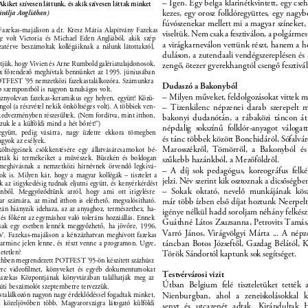
– Igen. Egy belga klarinétkvintett, egy cse
kiket szívesen láttunk, és akik szívesen láttak minket 
kezes, egy orosz folklóregyüttes, egy nagyb
iválja Angliában) 
fúvószenekar mellett mi a magyar színeket,
Fazekas-majálison a dr. Kresz Mária Alapítvány Fazekas 
viseltük. Nem csak a fesztiválon, a polgármes
e volt Victoria és Michael Eden Angliából, akik szép 
a virágkarneválon vettünk részt, hanem a ho
atérve beszámoltak kollégáiknak a nálunk látottakról, 
duláson, a zutendaali vendégszereplésen é
jük, hogy Vivien és Arne Rumbold galériatulajdonosok, 
zengő, ötezer gyerekhangtól csengő fesztivál
x főrendező meghívtak bennünket az 1995. júniusában 
OTFEST ’95 nemzetközi fazekastalálkozóra. Számunkra 
Dudaszó a Bakonyból 
b szempontból is nagyon tanulságos volt. 
– Milyen műveket, feldolgozásokat vittek m
záznyolcvan fazekas-keramikus egy helyen, együtt! Közü- 
ngol (a részvétel nekik önköltséges volt). A többiek ven- 
– Tizenkilenc népzenei darab szerepelt 
kedvezményben részesültek. (Nem fordítva, mint itthon, 
bakonyi dudanótán, a rábaközi táncon át 
zuk le a külföldi mind a hét bőrét!”) 
népdalig sokszínű folklór-anyagot válogat
együtt, pedig vásárra, nagy üzletre ekkora tömegben 
és tánc többek között Bonchidáról, Sófalvár
gyok az esélyek. 
Marosszékről, Tömörről, a Bakonyból és
öltségeinek csökkentésére egy állatvásárcsarnokot bé- 
ították ki termékeiket a művészek. Büszkén és boldogan 
szűkebb hazánkból, a Mezőföldről. 
 meghívásnak a nemzetközi hírnévnek örvendő legkivá- 
– A díj sok pedagógus, koreográfus felké
k is. Milyen kár, hogy a magyar kollégák – tisztelet a 
jelzi. Név szerint kik osztoznak a dicsőségbe
k az irigykedésig tudnak eljutni együtt, és kenyérkérdést 
– Sokak oktató, nevelő munkájának kös
nből. Meggyőződtünk arról, hogy ami ott irigylésre 
már több ízben első díjat hoztunk Neerpeltb
r számára, az mind itthon is elérhető, megvalósítható. 
zán hiányzik idehaza, az az anyaghoz, természethez, ha- 
igénye nélkül hadd soroljam néhány felkészí
s főként az egymáshoz való toleráns hozzáállás. Ennek 
Guáthné Látos Zsuzsanna, Petrovits Tamás
csak egy esetben lennék meggyőzhető, ha jövőre, 1996. 
Varró János, Virágvölgyi Márta ... A népz
V. Fazekas-majálison a kétszázhatvan meghívott fazekas 
táncban Botos Józseftől, Gazdag Bélától, K
harminc jelen lenne, és részt venne a programon. Ugye, 
etetlen? 
Török Sándortól kaptunk sok segítséget. 
ithben megrendezett POTFEST ’95-ön készített százhúsz 
perc videoﬁlmet, könyveket és egyéb dokumentumokat 
Testvérvárosi vizit 
azekas Központjának könyvtárában találhatják meg az 
Útban Belgium felé tiszteletüket tették 
úti beszámolót szeptemberre tervezzük. 
stalálkozón nagyon nagy érdeklődéssel fogadtak minket, 
Nienburgban, ahol a zeneiskolásokkal 
 közeljövőben több, Magyarországra látogató külföldi 
senyt és utcazenét adtak. Kirándultak