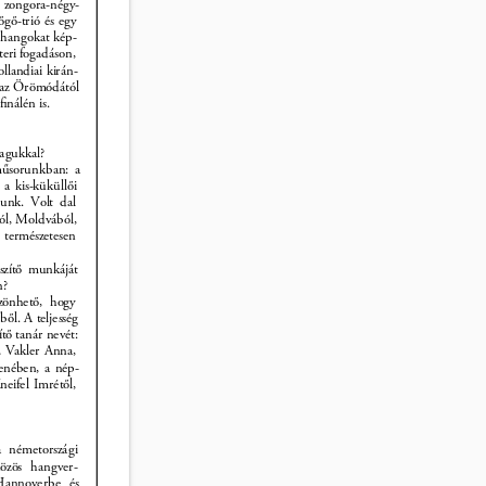
h zongora-négy- 
őgő-trió és egy 
 hangokat kép- 
teri fogadáson, 
llandiai kirán- 
s az Örömódától 
ﬁnálén is. 
agukkal? 
műsorunkban: a 
a kis-küküllői 
tunk. Volt dal 
ól, Moldvából, 
 természetesen 
szítő munkáját 
n? 
zönhető, hogy 
ől. A teljesség 
tő tanár nevét: 
, Vakler Anna, 
enében, a nép- 
neifel Imrétől, 
a németországi 
közös hangver- 
 Hannoverbe és 