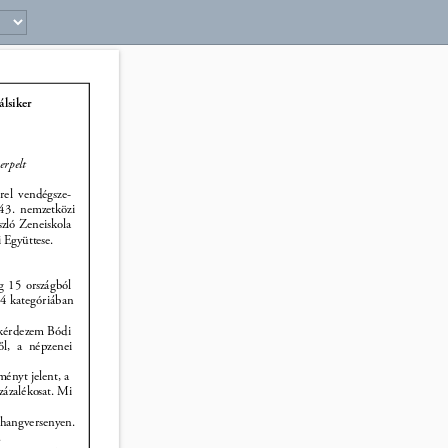
lsiker 
erpelt 
rel vendégsze- 
 43. nemzetközi 
szló Zeneiskola 
 Együttese. 
g 15 országból 
 4 kategóriában 
– kérdezem Bódi 
től, a népzenei 
ményt jelent, a 
zázalékosat. Mi 
ahangversenyen. 
 