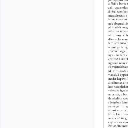
a férﬁ a botot
zeli, ugyanoly
felével szembe
megváltoztatja 
felfogás szerint
nek abszurditás
párviadalt meg
tében ez teljes
tént, hogy a tá
dően soha nem t
férﬁ semmilyen
– amúgy is feg
„harcol” vagy „
nyul, hanem ép
célozza! Látszó
ugyanis nem a 
és erejének bizo
lik; virtuskodás
viadaluk éppen
madár képével 
általánosan elt
hoz hasonlíthat
valkodva igyeks
natainak, a bot
denekelőtt sze
rűségében kere
re helyett itt e
állunk szembe
küzdelem, hanem
nak, a nő megn
egymáshoz való 
Ezt az értelmez