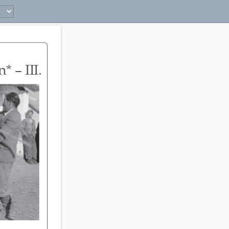
7 
– III. 