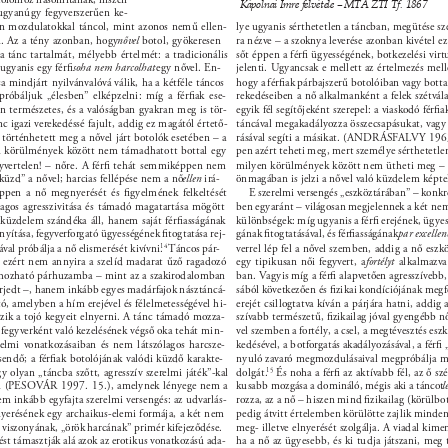
Kápolnai Imre felvétele – MTA ZTI Tf. 1867 
 ugyanúgy fegyverszerűen ke- 
an mozdulatokkal táncol, mint azonos nemű ellen- 
lye ugyanis sérthetetlen a táncban, megütése szé
n. Az a tény azonban, hogy 
nővel 
botol, gyökeresen 
ra nézve – a szoknya leverése azonban kivétel ez 
a tánc tartalmát, mélyebb értelmét: a tradicionális 
sőt éppen a férﬁ ügyességének, botkezelési virt
 ugyanis egy férﬁ 
soha nem harcolhat 
egy nővel. En- 
jelenti. Ugyancsak e mellett az értelmezés melle
a mindjárt nyilvánvalóvá válik, ha a kétféle táncos 
hogy a férﬁak párbajszerű botolóiban vagy bottal
próbáljuk „élesben” elképzelni: míg a férﬁak ese- 
rekedéseiben a nő alkalmanként a felek szétvála
en természetes, és a valóságban gyakran meg is tör- 
egyik fél segítőjeként szerepel: a viaskodó férﬁ
nc igazi verekedéssé fajult, addig ez magától értető- 
táncával megakadályozza összecsapásukat, vagy
örténhetett meg a nővel járt botolók esetében – a 
rásával segíti a másikat. (ANDRÁSFALVY 1963
 körülmények között nem támadhatott bottal egy 
pen azért teheti meg, mert személye sérthetetlen
yvertelen! – nőre. A férﬁ tehát semmiképpen nem 
milyen körülmények között nem ütheti meg – 
küzd” a nővel; harcias fellépése nem a nő 
ellen 
irá- 
önmagában is jelzi a nővel való küzdelem képte
pen a nő megnyerését és ﬁgyelmének felkeltését 
E szerelmi versengés „eszköztárában” – konkrét
lagos agresszivitása és támadó magatartása mögött 
ben egyaránt – világosan megjelennek a két nem 
küzdelem szándéka áll, hanem saját férﬁasságának 
különbségek: míg ugyanis a férﬁ erejének, ügyes
nyítása, fegyverforgató ügyességének ﬁtogtatása rej- 
gának ﬁtogtatásával, és férﬁasságának 
par excellen
ával próbálja a nő elismerését kivívni. 
14 
Táncos pár- 
verrel lép fel a nővel szemben, addig a nő eszk
 ezért nem annyira a szelíd madarat űző ragadozó 
egy tipikusan női fegyvert, a 
fortélyt 
alkalmazva 
hozható párhuzamba – mint az a szakirodalomban 
ban. Vagyis míg a férﬁ alapvetően agresszívebb
erjedt –, hanem inkább egyes madárfajok násztáncá- 
sából következően és ﬁzikai kondíciójának megf
ó, amelyben a hím erejével és félelmetességével hi- 
erejét csillogtatva kíván a párjára hatni, addig 
zik a tojó kegyeit elnyerni. A tánc támadó mozza- 
szívabb természetű, ﬁzikailag jóval gyengébb nő
 fegyverként való kezelésének végső oka tehát min- 
vel szemben a fortély, a csel, a megtévesztés eszkö
relmi vonatkozásaiban és nem látszólagos harcsze- 
kedésével, a botforgatás akadályozásával, a férﬁ 
sendő; a férﬁak botolójának valódi küzdő karakte- 
nyuló zavaró megmozdulásaival megpróbálja me
gy olyan „táncba szőtt, agresszív szerelmi játék”-kal 
dolgát. 
15 
És noha a férﬁ az aktívabb fél, az ő szé
n (PESOVÁR 1997. 15.), amelynek lényege nem a 
kusabb mozgása a domináló, mégis aki a táncot 
l
 inkább egyfajta szerelmi versengés: az udvarlás- 
rozza, az a nő – hiszen mind ﬁzikailag (körülbo
yerésének egy archaikus-elemi formája, a két nem 
pedig átvitt értelemben körülötte zajlik minden:
viszonyának, „örök harcának” primér kifejeződése. 
meg- illetve elnyerését szolgálja. A viadal kimen
ést támasztják alá azok az erotikus vonatkozású ada- 
ha a nő az ügyesebb, és ki tudja játszani, meg t