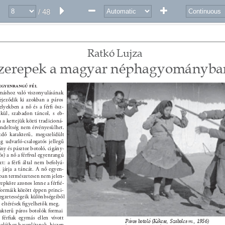
/ 48
Ratkó Lujza 
zerepek a magyar néphagyományban* 
 egyenrangú fél 
áshoz való viszonyulásának 
fejeződik ki azokban a páros 
lyekben a nő és a férﬁ ösz- 
lkül, szabadon táncol, s eb- 
 a kettejük közti tradicioná- 
érendeltség nem érvényesülhet. 
dő karakterű, megszelídült 
g udvarló-csalogatós jellegű 
ny és pásztor botoló, cigány- 
ós) a nő a férﬁval egyenrangú 
szt: a férﬁ által nem befolyá- 
 járja a táncát. A nő egyen- 
ban természetesen nem jelen- 
erepköre azonos lenne a férﬁé- 
formáik között éppen princi- 
legzetességeik különbségeiből 
 eltérések ﬁgyelhetők meg. 
akterű páros botolók formai 
férﬁak egymás ellen vívott 
Páros botoló (Kékcse, Szabolcs m., 1956) 
olóihoz hasonlítanak, hiszen 