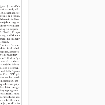
gyent jelent a férﬁ- 
alól a szabály alól, 
uozitásának csúcsát 
tt szól az a szokás, 
 történő valódi ve- 
sztójaként vagy az 
ak közé vetve magát 
 az egyik megzava- 
. 71–72.) Ezt ép- 
, vagyis a férﬁ sem- 
márpedig ez a tény 
lenségét. 
 és átvitt értelem- 
közti karakterbeli 
ségének, harciassá- 
ce 
jelképével: fegy- 
öz nélkül, de mégis 
vesz részt a tánc- 
, támadóbb habitu- 
elelően elsősorban 
a szelídebb és pasz- 
 a férﬁ erőfölényé- 
zét veti be: incsel- 
„megcsalására” irá- 
gnehezíteni párja 
lesebb ívű, energi- 
ényegileg 
meghatá- 
tolása révén), mind 
 a virtuskodás az ő 
etele kétféle lehet: 
udja „csalni” a fér- 