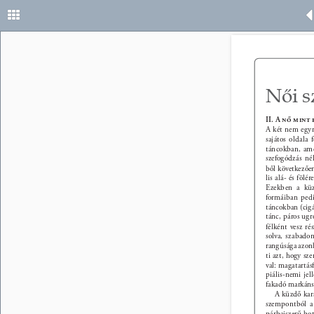
Női s
II. A nő mint
A két nem egym
sajátos oldala 
táncokban, ame
szefogódzás né
ből következően
lis alá- és föl
Ezekben a küz
formáiban pedi
táncokban (cigá
tánc, páros ugr
félként vesz ré
solva, szabadon
rangúsága azon
ti azt, hogy sz
val: magatartás
piális-nemi jel
fakadó markáns
A küzdő kar
szempontból a 
párbajszerű bot