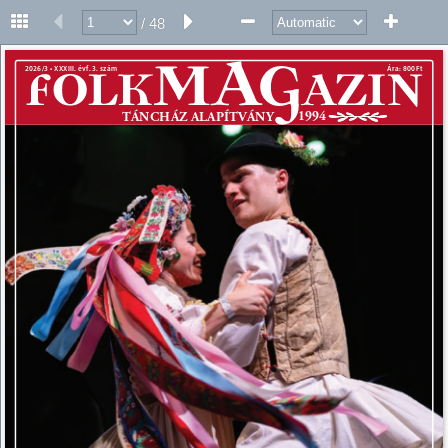
/ 48
2026/3 • XXXIII. évf. 3. szám 
Ára: 800 Ft 
1994 
TÁNCHÁZ ALAPÍTVÁNY 