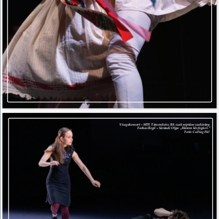
Vizsgakoncert – MTE Táncművész BA szak néptánc szakirány 
Farkas Regő – Sárándi Olga: „Három kézfogás I.” 
Fotó: Csillag Pál 