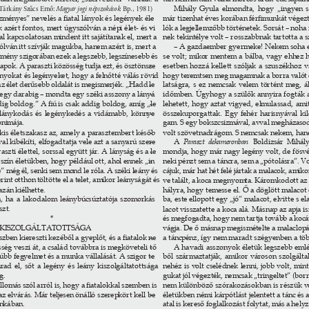
Tárkány Szűcs Ernő: 
Magyar jogi népszokások
. Bp., 1981) 
Mihály Gyula elmondta, hogy „ingyen sz
zményes” nevelés a ﬁatal lányok és legények éle
- 
már tizenhat éves korában férﬁmunkát végezte
 azért fontos, mert úgyszólván a népi élet- és vi
- 
lók a legjellemzőbb történetek. Sorsát – noh
 kapcsolatosan mindent itt sajátítanak el, mert a 
nek tekintélye volt – rosszabbnak tartotta a s
ólván itt szívják magukba, hanem azért is, mert a 
– A gazdaember gyermeke! Nekem soha e
kemény szigorában ezek a legszebb, legszínesebb és 
se volt; mikor mentem a bálba, vagy ehhez h
apok. A paraszti közösség tudja ezt, és ösztönsze
- 
esetben hozzá kellett szóljak a szuszékhoz 
ányokat és legényeket, hogy a felnőtté válás rövid 
hogy teremtsen meg magamnak a borra valót 
z élet derűsebb oldalát is megismerjék. „Hadd le
- 
latságra, s ez nemcsak velem történt meg, ál
egy darabig – mondta egy széki asszony a lányá
- 
időmben. Úgyhogy a szülők annyira fogták 
dig boldog.” A ﬁú is csak addig boldog, amíg „le
- 
lehetett, hogy aztat vigyed, elmulassad, ami
lánykodás és legénykedés a vidámabb, könnye
- 
összekuporgattak. Egy fehér harisnyával k
onimája. 
gam. S egy bokszcsizmával, avval megházas
kis életszakasz az, amely a parasztembert későb
- 
volt szövetnadrágom. S nemcsak nekem, hane
al kibékíti, elfogadtatja vele azt a sanyarú szere
- 
A 
Paraszt dekameronban 
Boldizsár Mihál
aszti élettel, sorssal együtt jár. A lányság és a le
- 
mondja, hogy már nagy legény volt, de fösv
szín életükben, hogy például ott, ahol ennek „in
- 
neki pénzt sem a táncra, sem a „pótolásra”. V
 még él, senki sem mond le róla. A széki leány és 
cájuk, már hat hét felé jártak a malacok, amik
int otthon töltötte el a telet, amikor leányságát és 
ve talált, a koca megnyomta. Káromkodott az ö
zán kiélhette. 
hályra, hogy temesse el. Ő a döglött malacot 
 ha a lakodalom leánybúcsúztatója szomorkás 
ba, este ellopott egy „jó” malacot, elvitte s e
zt. 
lacot visszatette a koca alá. Másnap az apja 
* 
és megfogadta, hogy nem tartja tovább a kocát,
 KISZOLGÁLTATOTTSÁGA 
vágja. De ő másnap megismételte a malaclopást
szben kiereszti kezéből a gyeplőt, és a ﬁatalok ne
- 
a táncpénz, így nem maradt szégyenben a több
sség veszi át, a család továbbra is megköveteli tő
- 
A havadi asszonyok életük legszebb emlé
rúbb fegyelmet és a munka vállalását. A szigor te
- 
ből származtatják, amikor városon szolgálta
rad el, sőt a legény és leány kiszolgáltatottsága 
nehéz is volt cselédnek lenni, jobb volt, mint
g. 
gukat jól végezték, nemcsak „tringeltet” (borr
llomás szól arról is, hogy a ﬁatalokkal szemben is 
nem különböző szórakozásokban is részük vo
z elvárás. Már teljesen önálló szerepkört kell be
- 
életükben némi kárpótlást jelentett a tánc és 
nkában. 
atal is kereső foglalkozást folytat, más a hely