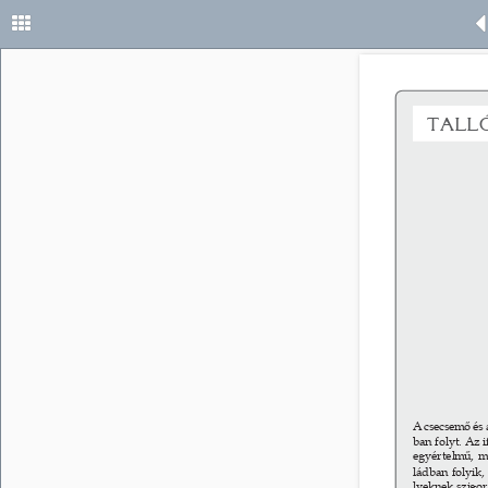
taLL
A csecsemő és 
ban folyt. Az 
egyértelmű, mi
ládban folyik
lyeknek szigor