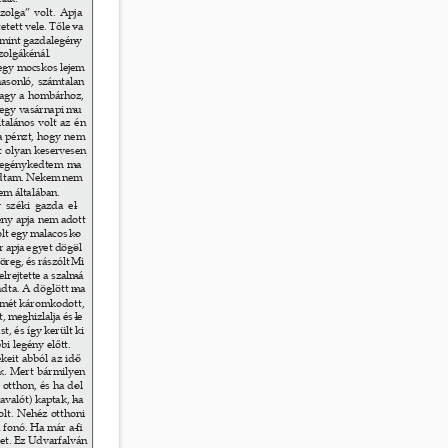
olga” volt. Apja 
tett vele. Tőle va
- 
a mint gazdalegény
- 
zolgákénál. 
gy mocskos lejem 
asonló, számtalan 
vagy a hombárhoz, 
egy vasárnapi mu
- 
talános volt az én 
a pénzt, hogy nem 
t olyan keservesen 
ilegénykedtem ma
- 
odtam. Nekem nem 
m általában. 
y széki gazda el
- 
ény apja nem adott 
olt egy malacos ko
- 
or apja egyet dögöl
- 
reg, és rászólt Mi
- 
elrejtette a szalmá
- 
ladta. A döglött ma
- 
ismét káromkodott, 
 meghizlalja és le
- 
, és így került ki 
i legény előtt. 
keit abból az idő
- 
k. Mert bármilyen 
 otthon, és ha dol
- 
avalót) kaptak, ha
- 
lt. Nehéz otthoni 
a fonó. Ha már a ﬁ
- 
zet. Ez Udvarfalván 