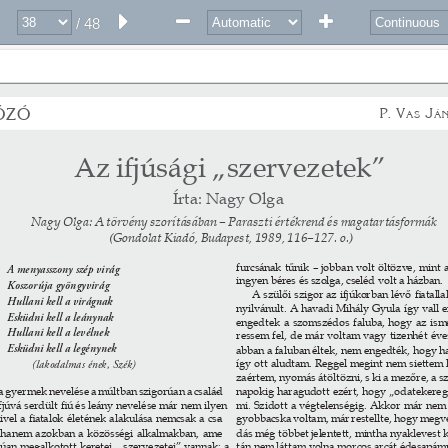
/ 48
ózó 
P. v
J
aS 
án
Az ifjúsági „szervezetek” 
Írta: Nagy Olga 
Nagy Olga: A törvény szorításában – Paraszti értékrend és magatartásformák 
(Gondolat Kiadó, Budapest, 1989, 116–127. o.) 
furcsának tűnik – jobban volt öltözve, mint 
A menyasszony szép virág 
ingyen béres és szolga, cseléd volt a házban. 
Koszorúja gyöngyvirág 
A szülői szigor az ifjúkorban lévő ﬁatall
Hullani kell a virágnak 
nyilvánult. A havadi Mihály Gyula így vall e
Esküdni kell a leánynak 
engedtek a szomszédos faluba, hogy az ism
Hullani kell a levélnek 
ressem fel, de már voltam vagy tizenhét éve
Esküdni kell a legénynek 
abban a faluban éltek, nem engedték, hogy haz
(lakodalmas ének, Szék) 
így ott aludtam. Reggel megint nem siettem 
zaértem, nyomás átöltözni, s ki a mezőre, a 
a gyermek nevelése a múltban szigorúan a család
- 
napokig haragudott ezért, hogy „odatekereg
ifjúvá serdült ﬁú és leány nevelése már nem ilyen 
mi. Szidott a végtelenségig. Akkor már nem
vel a ﬁatalok életének alakulása nemcsak a csa
- 
gyobbacska voltam, már restellte, hogy megver
, hanem azokban a közösségi alkalmakban, ame
- 
dás még többet jelentett, mintha nyaklevest 
úan megalkotott keretei, „szervezetei” vannak: a 
tán nem láttam volna morcos arcát édesapám