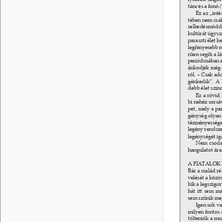
tánc és a fonó. 
(
Ez az „inté
tében nem csak
selkedésmóddal
kultúrát úgysz
paraszti élet 
legfényesebb n
rűen segíti a l
periódusában a
ánkodjék még 
ról. – Csak ad
génkedik”. A 
debb élet szin
Ez a rövid 
bi nehéz sorsáv
pet, mely a par
génység olyan 
tézményessége”
legény rendszer
legénységét iga
Nem csoda,
hangulatot áras
A FIATALOK
Bár a család ré
velését a közö
lük a legszigo
hát itt sem ma
sem szűnik me
Igen sok va
milyen fontos a
tölteniök a mu