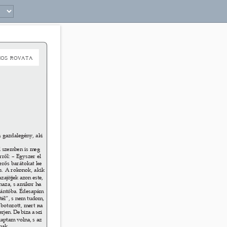
37 
oS 
Rovata 
a gazdalegény, aki 
al szemben is meg
- 
rről: – Egyszer el
- 
erős barátokat ke
- 
s. A rokonok, akik 
ajöjjek azon este, 
haza, s amikor ha
- 
szántóba. Édesapám 
tél”, s nem tudom, 
 botozott, mert na
- 
jen. De biza a szi
- 
kaptam volna, s az
- 
nak. 