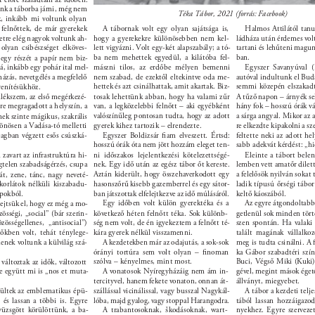
nk a táborba járni, még nem 
Téka Tábor, 2021 (forrás: Facebook) 
k, inkább mi voltunk olyan 
A tábornak volt egy olyan sajátsága is, 
Halmos Attilától tan
felnőttek, de már gyerekek 
tre elég nagyok voltunk ah- 
hogy a gyerekekre különösebben nem kel- 
ládháza után érdemes volt
olyan csibészséget elköves- 
lett vigyázni. Volt egy-két alapszabály; a tó- 
tartani és lehűteni magun
ba nem mehettek egyedül, a kilátóba fel- 
ban. 
egy részét a papír nem biz- 
á, inkább egy pohár ital mel- 
mászni tilos, az erdőbe mélyen bemenni 
Egyszer Savanyúval (
mázás, nevetgélés a megfelelő 
nem szabad, de ezektől eltekintve oda me- 
autóval indultunk el Buda
hettek és azt csinálhattak, amit akartak. Biz- 
semmi közepén elszakadt 
evenítésükhöz. 
ékszem, az első megérkezé- 
tosak lehettünk abban, hogy ha valami zűr 
A tűző napon – árnyék se
e megragadott a helyszín, a 
van, a legközelebbi felnőtt – aki egyébként 
hány fok – hosszú órák vá
valószínűleg pontosan tudta, hogy az adott 
a sárga angyal. Mikor az a
ek szinte mágikus, szakrális 
lönösen a Vadása-tó melletti 
gyerek kihez tartozik – elrendezte. 
re elkezdte kipakolni a s
yagban végzett esős csúszká- 
Egyszer Boldizsár ﬁam elveszett. Értsd: 
feltette neki az adott he
hosszú órák óta nem jött hozzám eleget ten- 
sabb adekvát kérdést: „hi
zavart az infrastruktúra hi- 
ni időszakos lejelentkezési kötelezettségé- 
Eleinte a tábort belen
gtelen szabadságérzés, csupa 
nek. Egy idő után az egész tábor őt kereste. 
lemben vett amatőr dilett
Aztán kiderült, hogy összehaverkodott egy 
a felelősök nyilván sokat 
rát, zene, tánc, nagy neveté- 
 korlátok nélküli kiszabadu- 
hasonszőrű kisebb gazemberrel és egy sátor- 
ladik típusú őrségi tábo
pokból. 
ban játszottak elfelejtkezve az idő múlásáról. 
keltő káoszából. 
Egy időben volt külön gyerektéka és a 
Az egyre átgondoltabb 
lejtsük el, hogy ez még a mo- 
zösségi, „social” (bár szerin- 
következő héten felnőtt téka. Sok különb- 
getlenül sok minden törté
össégellenes, „antisocial”) 
ség nem volt, de én igyekeztem a felnőtt té- 
szen spontán. Ha valaki k
kára gyerek nélkül visszamenni. 
talált magának vállalko
dőkben volt, tehát ténylege- 
lenek voltunk a külvilág szá- 
A kezdetekben már az odajutás, a sok-sok 
meg is tudta csinálni. A 
órányi tortúra sem volt olyan – ﬁnoman 
ka Gábor szabadtéri szín
szólva – kényelmes, mint most. 
Buci, Végső Miki (Kuki) 
 változtak az idők, változott 
le együtt mi is „nos et muta- 
A vonatosok Nyíregyházáig nem ám in- 
gével, megint mások éget
tercityvel, hanem fekete vonaton, onnan át- 
állványt, miegyebet. 
szállással vicinálissal, vagy busszal Nagykál- 
A tábor a kezdeti telj
pültek az emblematikus épü- 
 és lassan a többi is. Egyre 
lóba, majd gyalog, vagy stoppal Harangodra. 
tából lassan hozzáigazod
üzsgött körülöttünk, a ba- 
A trabantosoknak, Škodásoknak, wart- 
nyekhez. Egyre szerveze