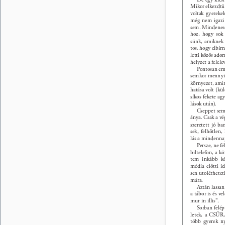
Mikor elkezdtü
voltak gyereke
még nem igazi 
sem. Mindenese
hoz, hogy sok 
sünk, amiknek 
tos, hogy elbírn
letti közös ado
helyzet a felel
Pontosan eml
semkor mennyir
környezet, amin
hatása volt (kü
síkos fekete ag
lások után). 
Cseppet sem 
ánya. Csak a vé
szeretett jó ba
sek, felhőtlen,
lás a mindenna
Persze, ne fe
biltelefon, a kö
tem inkább köz
média előtti i
sen utolérhetet
mára. 
Aztán lassan
a tábor is és ve
mur in illis”. 
Sorban felé
letek, a CSŰR,
több gyerek ny