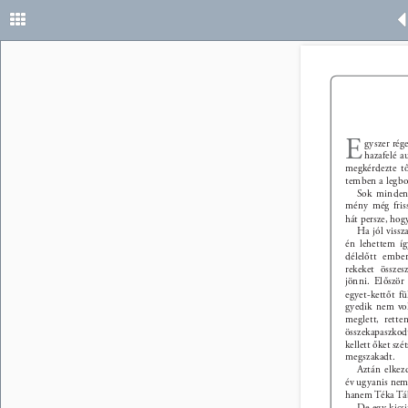
E 
gyszer rég
hazafelé a
megkérdezte t
temben a legbo
Sok minden 
mény még friss
hát persze, hog
Ha jól viss
én lehettem íg
délelőtt ember
rekeket össze
jönni. Először
egyet-kettőt f
gyedik nem vol
meglett, retten
összekapaszkodt
kellett őket szé
megszakadt. 
Aztán elkez
év ugyanis nem ú
hanem Téka Táb
De egy kicsi