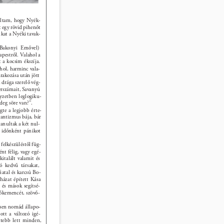
ultam, hogy Nyék- 
 egy rövid pihenőt 
kat a Nyéki tavak- 
Bakonyi Ernővel) 
pestről. Valahol a 
a kocsim ékszíja. 
hol, harminc vala- 
rakozása után jött 
 drága szerelő vég- 
zerszámait, Savanyú 
lyzetben leglogiku- 
deg söre van?”. 
gte a legjobb érte- 
antizmus bája, bár 
tanultak a két nul- 
r időnként pánikot 
felkészüléstől füg- 
nt félig, vagy egé- 
italált valamit és 
zó kedvű társakat, 
ﬁatal és karcsú Bo- 
házat épített Kása 
és mások segítsé- 
őkemencét, szövő- 
esen nomád állapo- 
ott a változó igé- 
ttebb lett minden, 