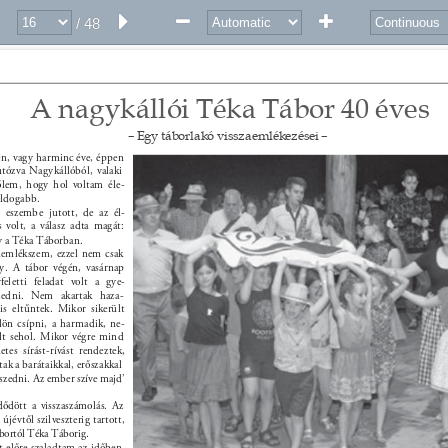
/ 48
A nagykállói Téka Tábor 40 éves 
– Egy táborlakó visszaemlékezései – 
en, vagy harminc éve, éppen 
utózva Nagykállóból, valaki 
őlem, hogy hol voltam éle- 
ldogabb. 
eszembe jutott, de az él- 
 volt, a válasz adta magát: 
y a Téka Táborban. 
zaemlékszem, ezzel nem csak 
y. A tábor végén, vasárnap 
feletti feladat volt a gye- 
szedni. Nem akartak haza- 
 is eltűntek. Mikor sikerült 
ülön csípni, a harmadik, ne- 
t sehol. Mikor végre mind 
etes sírást-rívást rendeztek, 
ak a barátaikkal, erőszakkal 
tszedni. Az ember szíve majd’ 
dődött a visszaszámolás. Az 
jévtől szilveszterig tartott, 
ortól Téka Táborig. 
t előre szaladtam az időben. 