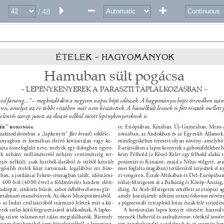
/ 48
ÉTELEK – HAGYOMÁNYOK 
Hamuban sült pogácsa 
– LEPÉNYKENYEREK A PARASZTI TÁPLÁLKOZÁSBAN – 
vid farsang...” – megkezdődött a negyven napos böjti időszak. A hagyományos böjti étrendben számos
nn, amelyet az év többi részében már nem készítettek. A húsnélküli levesek és főtt tészták mellett 
elentős szerep jutott az élesztő nélkül sütött lepénykenyereknek is. 
yér” rokonság 
re, Etiópiában, Kínában, Új-Guineában, Mezo
zakirodalomban a „lapkenyér” (
ﬂat bread
) sokféle, 
zóniában, az Andokban és az Egyesült Államok k
anyagban és formában eltérő kovásztalan vagy ke- 
mindegyikében termett olyan növény, amelyből 
fajta összefoglaló neve, melyek egy dologban egyez- 
Eurázsiában a lapos kenyerek a gabonafélékhez 
uk néhány millimétertől néhány centiméterig ter- 
keny Félhold (a Közel-Kelet egy félhold alakú 
ztés nélküli, csak lisztből-darából és vízből készült 
potámiát és Kánaánt, majd a Nílus-völgyét, aza
egősibb ételek közé tartoznak, legalábbis ezt bizo- 
mot foglalta magában) területéről terjedtek el ny
ban, a jordániai Fekete-sivatagban talált, időszámí- 
zi-tengeren, Észak-Afrikában és Dél-Európában, 
2 400-ból (4000 évvel a földművelés kezdete előtt- 
tóliai-félszigeten át a Balkánig és Közép-Ázsiáig, 
vadárpát, einkorn-búzát, zabot és 
Bolboschoenus gla- 
diáig. Az Arab-félszigeten emellett az etiópiai ag
rtalmazó maradványok. Az ókori Mezopotámiából, 
amely hozzájárult néhány ottani őshonos növény,
az Indus civilizációból származó leletek már a kü- 
a pigmentált tetraploid búza észak felé terjedés
erek széles körű fogyasztásáról árulkodnak. A lapke- 
A kovásztalan lapos kenyér sütésére használt
ág szinte valamennyi táján megtalálhatók. Bármely 
mencék (héberül és arabul 
tannur
, törökül 
tandır
pszeudogabonából vagy hüvelyesekből, a legegysze- 
ven 
tandur/tandir
) a szeldzsuk és az oszmán ko