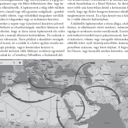
rázson vagy tűz fölött felforrósított fém- vagy ke- 
voltak Anatóliában és a Közel-Keleten. Az ékírás
is elkészíthetők. A lapkenyerek a világ több vidékén 
mert több száz kenyérfajta közül a kovásztalan 
letve a kanál vagy villa gyanánt szolgálnak – gondol- 
tették, hogy egy fűtött hengeres kemence oldalfa
nféle töltött, vagy töltelékkel megrakott tortillák- 
megformázott tésztát. Ez a fajta kenyér ma is köz
zákra és lángosokra vagy az indiai 
naan 
kenyérre. 
be e vidék étkezési kultúrájában. 
reket a napon vagy újrasütéssel kiszárítva jelentő- 
A különféle lapkenyereket a tészta állaga, a ke
bítható az eltarthatóságuk, emellett könnyen szál- 
hiánya, az alkalmazott sütési módszer, valamint
életlen, hogy az ilyen száraz lapkenyerek oly széles 
tagsága és szerkezete szerint osztályozzák. Esze
tek a nomád állattartó kultúrákban. De ezeknek is 
nek önthető tésztából nyert palacsintaszerű, ko
ai változatait. Ilyen például a skandináv országok- 
és kelesztett, vékony vagy vastagabb változatoka
ød 
(
wasa
), de a zsidók és a keleti egyház rituális-ün- 
többféle lehet: nyílt tűzön/parázs fölött, kemen
api pászkája, vagyis kovásztalan kenyere is. 
penyőben szárazon, vagy forró olajban. A fogyas
művelő kultúrái több földrajzi területen egymástól 
het frissen, vagy hosszabb tárolást követően, sz
ultak ki: a 
Termékeny Félholdban
, a Szaharától dél- 
* 