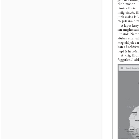
rűbb módon – pa
rámiafelületen 
máig tányér, il
junk csak a külö
ra, pitákra, piz
A lapos kenye
sen meghosszab
líthatók. Nem v
körben elterjed
megtaláljuk a m
ban a 
knekkebr
nepi és hétközn
A világ föld
függetlenül alak