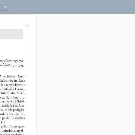
41 
 olyan régi étel- 
például az ország 
-Amerikában, Ama- 
eleti részén. Ezek 
lapkenyér készült. 
hasonlóan a Termé- 
területe, ami Mezo- 
z az ókori Egyipto- 
ugat felé a Földkö- 
észak felé az Ana- 
kelet felé pedig In- 
rokultúra is hatott, 
 például a cirok és 
éhez. 
 primitív agyagke- 
, urdu/hindi nyel- 
rszakban gyakoriak 