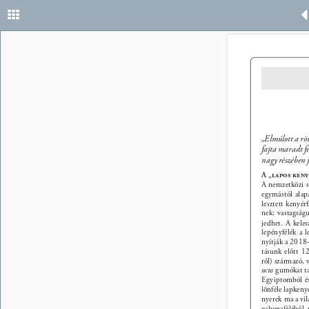
„Elmúlott a rö
fajta maradt fe
nagy részében j
A „lapos ken
A nemzetközi s
egymástól alap
lesztett kenyér
nek: vastagság
jedhet. A keles
lepényfélék a l
nyítják a 2018-
tásunk előtt 1
ről) származó, 
ucus 
gumókat ta
Egyiptomból és 
lönféle lapkeny
nyerek ma a vil
gabonaféléből, 