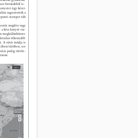
os forrásokból is- 
kenyeret úgy készí- 
lára ragasztották a 
ponti szerepet tölt 
lesztés megléte vagy 
 a kész kenyér vas- 
rint megkülönböztet- 
vásztalan vékonyabb 
t. A sütés módja is 
cében/sütőben, ser- 
ztás pedig történ- 
árazon. 