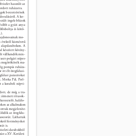
ﬁviselet hasonlít az 
ordott ruházatra. 
gok beszerzésének 
osulásáról. A ko- 
észült ingek-blúzok 
később a gyári anya- 
őfösboltja és kötő- 
). 
lajdonosainak mo- 
 évektől kisméretű 
s alapdarabokon. A 
tal készített kötény- 
elt vállkendők min- 
raszt-polgári népes- 
ra megörökítsék ma- 
sség pompás ruháza- 
 itt élt öregfalusi- 
falusi parasztokat 
 Merka Pál, Perl- 
 a korabeli népvi- 
dott, de még a tra- 
z átmeneti rítusok- 
eresztelő, halálo- 
zeken az alkalmakon 
rtottuk megjeleníte- 
lődők az öregfalu- 
oszorút. Láthattak 
okról festményeket 
át is. 
iseleti darabokból 
tást a XV. Kerületi 