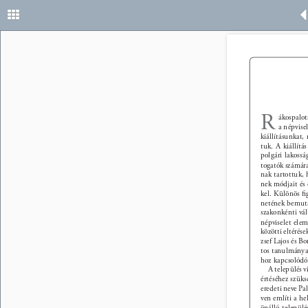
R 
ákospalot
a népvise
kiállításunkat,
tuk. A kiállítá
polgári lakossá
togatók számára
nak tartottuk, 
nek módjait és 
kel. Különös ﬁ
netének bemutat
szakonkénti vált
népviselet eleme
közötti eltérés
zsef Lajos és B
tos tanulmányai
hoz kapcsolódó
A település v
értéséhez szüks
eredeti neve Pa
ven említi a h
önálló települ