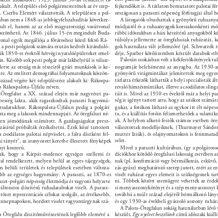
akult. A település első polgármesterének az év szep- 
fejkendőket is. A tárlaton bemutatott palotai fér
 Cserba Elemért választották. A településen a pol- 
országosan a paraszti népesség férﬁtagjai által h
A látogatók olvashattak a gyönyörű ruhaanya
ában nem a 1848-as jobbágyfelszabadítás következ- 
lt el, hanem az az első magyarországi vasútvonal 
módjairól és a ruhaanyagok korszakonkénti mód
köszönhető. Az 1846. július 15-én megindult Buda- 
rábbi időszakban a házi készítésű anyagokból k
túlsúlya jellemezte az öregfalusiak ruházatát, 
onal egyik megállója a fővároshoz közel fekvő Rá- 
 a pesti polgárok számára ezután kedvelt kiránduló- 
gok használata vált jellemzővé (pl. Schwarzék r
akik 1850-es évektől hétvégi nyaralóépületeket emel- 
déje, Sparber kötőüzemben készült darabok stb.
Palotán szokásban volt a kékfestőkötények tu
n. Később sok pesti polgár már lakhelyéül is válasz- 
illetve az ország más részeiről gyári munkások is ke- 
nogramját belehímezni az anyagba. Az 1930-as
ésre. Az említett demográﬁai folyamatoknak köszön- 
gyönyörű virágmintákat jelenítettek meg egye
tárlatra érkezők láthatták a helyi specialisták ál
zázad végére két településrész alakult ki: Rákospa- 
s Rákospalota-Újfalu néven. 
revaló hímzésmintákat, illetve a csodálatos sling
Öregfalut a XX. század elején már nagyrészt pa- 
táit is. Mivel az 1910-es évektől már a helyi pa
ség is igényt tartott arra, hogy az utókor számá
pesség lakta, akik ragaszkodtak paraszti hagyomá- 
tudatukhoz. Rákospalota-Újfalun pedig a polgári 
gukat, a fotókon látható az egykor itt élt népe
ta meg a lakosok mindennapjait. Az öregfalusi né- 
ta, és a kiállítás fotóin felismerhetőek a valamikor
ak. A helyben alkotó festők számos esetben öreg
ően jómódúnak számított. A gazdagságukat presz- 
zásával próbálták érzékeltetni. Ezek közé tartozott 
választottak modelljeiknek, (urmayer Sándor,
 csodálatos palotai népviselet, a falra díszként fel- 
mutter Izsák), és olajnyomatokon is fennmaradt
selet. 
i tányér”, az aranyozott keretbe illesztett fényképek 
yi koszorú. 
Mivel a paraszti kultúrában, így a polgároso
k, hogy a Kárpát-medence egységes szellemi és 
díciókhoz kötődő öregfalusi lakosság esetében a
nak (pl. konﬁrmáció vagy bérmálkozás, esküvő, k
al rendelkezett, melyen belül az egyes tájegységek, 
on belüli területek és települések esetében változa- 
zás-gyász) meghatározó szerep jutott, ezért az e
ább az egységes hagyomány. A paraszti, az 1870-es 
viselt ruházat egyes elemeit is szükségesnek ta
ni. Többek között szemügyre vehették az érdek
aszt-polgári népesség életmódja és vagyoni helyzete 
ltozatos díszítésű ruhadarabokat viselt. A parasz- 
si menyasszonykötényt és a szép menyasszonyi k
ltözet reprezentációs célokat szolgált, az értékesebb, 
továbbá a múlt század elejéről bérmálkozó lány
és egy 1930-as évekbeli gyászoló asszony ruházat
s ünnepnapokon, hordott viselet vagyontárgynak szá- 
A Palota-Öregfalun sokáig használatban lévő v
 Öregfalu díszítőművészetének legfőbb elemévé a 
készült, 
Egy nyelvet beszélünk 
című időszaki kiállí