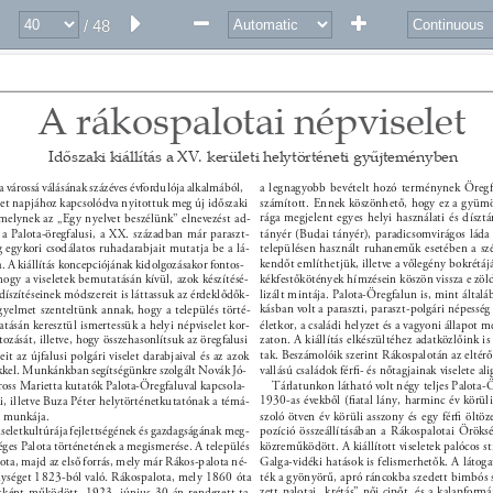
/ 48
A rákospalotai népviselet 
Időszaki kiállítás a XV. kerületi helytörténeti gyűjteményben 
a várossá válásának százéves évfordulója alkalmából, 
a legnagyobb bevételt hozó terménynek Öregf
let napjához kapcsolódva nyitottuk meg új időszaki 
számított. Ennek köszönhető, hogy ez a gyümölc
rága megjelent egyes helyi használati és dísztá
 melynek az „Egy nyelvet beszélünk” elnevezést ad- 
s a Palota-öregfalusi, a XX. században már paraszt- 
tányér (Budai tányér), paradicsomvirágos láda 
g egykori csodálatos ruhadarabjait mutatja be a lá- 
településen használt ruhaneműk esetében a sz
kendőt említhetjük, illetve a vőlegény bokrétáj
. A kiállítás koncepciójának kidolgozásakor fontos- 
hogy a viseletek bemutatásán kívül, azok készítésé- 
kékfestőkötények hímzésein köszön vissza e zölds
díszítéseinek módszereit is láttassuk az érdeklődők- 
lizált mintája. Palota-Öregfalun is, mint általá
kásban volt a paraszti, paraszt-polgári népesség
gyelmet szenteltünk annak, hogy a település törté- 
ásán keresztül ismertessük a helyi népviselet kor- 
életkor, a családi helyzet és a vagyoni állapot m
ozását, illetve, hogy összehasonlítsuk az öregfalusi 
zaton. A kiállítás elkészültéhez adatközlőink is
tak. Beszámolóik szerint Rákospalotán az eltérő
it az újfalusi polgári viselet darabjaival és az azok 
ekkel. Munkánkban segítségünkre szolgált Novák Jó- 
vallású családok férﬁ- és nőtagjainak viselete ali
oross Marietta kutatók Palota-Öregfaluval kapcsola- 
Tárlatunkon látható volt négy teljes Palota-Ör
1930-as évekből (ﬁatal lány, harminc év körüli
, illetve Buza Péter helytörténetkutatónak a témá- 
 munkája. 
szoló ötven év körüli asszony és egy férﬁ öltöz
iseletkultúrája fejlettségének és gazdagságának meg- 
pozíció összeállításában a Rákospalotai Öröks
közreműködött. A kiállított viseletek palócos st
éges Palota történetének a megismerése. A település 
lota, majd az első forrás, mely már Rákos-palota né- 
Galga-vidéki hatások is felismerhetők. A látog
elységet 1823-ból való. Rákospalota, mely 1860 óta 
ték a gyönyörű, apró ráncokba szedett bimbós 
zett palotai „krétás” női cipőt, és a kalapform
ésként működött, 1923. június 30-án rendezett ta- 