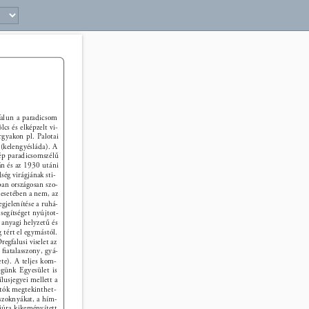
39 
alun a paradicsom 
s és elképzelt vi- 
rgyakon pl. Palotai 
(kelengyésláda). A 
ép paradicsomszélű 
án és az 1930 utáni 
ég virágjának sti- 
ban országosan szo- 
 esetében a nem, az 
egjelenítése a ruhá- 
 segítséget nyújtot- 
 anyagi helyzetű és 
g tért el egymástól. 
egfalusi viselet az 
 ﬁatalasszony, gyá- 
ete). A teljes kom- 
égünk Egyesület is 
ílusjegyei mellett a 
atók megtekinthet- 
szoknyákat, a hím- 
ájúra kikeményített 