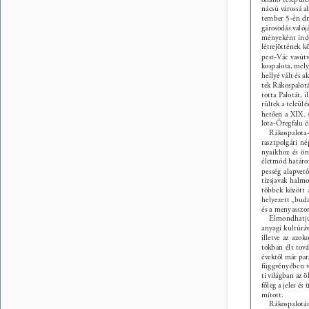
nácsú várossá al
tember 5-én dr.
gárosodás valój
ményeként indu
létrejöttének 
pest-Vác vasútv
kospalota, mely
hellyé vált és 
tek Rákospalotá
totta Palotát, 
rültek a teleül
hetően a XIX. s
lota-Öregfalu é
Rákospalota-
rasztpolgári né
nyaikhoz és ön
életmód határoz
pesség alapvet
tízsjavak halmo
többek között a
helyezett „buda
és a menyasszon
Elmondhatju
anyagi kultúráv
illetve az azok
tokban élt tov
évektől már par
függvényében vá
ti világban az ö
főleg a jeles é
mított. 
Rákospalotán