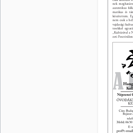
nek meghatáro
autentikus folk
matikus és tán
készítettem. E
nem csak a hel
vajdasági kultur
tesekkel egyar
„Kultúrával a
zeti Fesztiválon