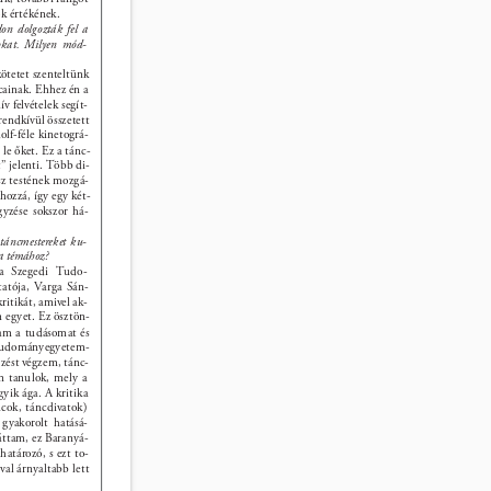
k értékének. 
on dolgozták fel a 
okat. Milyen mód- 
ötetet szenteltünk 
cainak. Ehhez én a 
v felvételek segít- 
rendkívül összetett 
lf-féle kinetográ- 
le őket. Ez a tánc- 
t” jelenti. Több di- 
z testének mozgá- 
hozzá, így egy két- 
gyzése sokszor há- 
 
táncmestereket ku- 
 a témához? 
a Szegedi Tudo- 
atója, Varga Sán- 
itikát, amivel ak- 
 egyet. Ez ösztön- 
ljam a tudásomat és 
 Tudományegyetem- 
zést végzem, tánc- 
n tanulok, mely a 
gyik ága. A kritika 
ncok, táncdivatok) 
gyakorolt hatásá- 
áttam, ez Baranyá- 
atározó, s ezt to- 
val árnyaltabb lett 