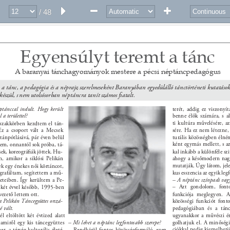
/ 48
Egyensúlyt teremt a tánc 
A baranyai tánchagyományok mestere a pécsi néptáncpedagógus 
 
a tánc, a pedagógia és a néprajz szerelmeseként Baranyában egyedülálló tánctörténeti kutatások
 készül, s nem utolsósorban néptáncra tanít számos ﬁatalt. 
tánccal indult. Hogy került 
terét, addig ez viszonyít
 a területtel? 
benne élők számára, s a
ti kultúra művelésére, a
szakkörben kezdtem el tán- 
Ez a csoport vált a Mecsek 
sére. Ha ez nem létezne,
ánpótlásává, pár éven belül 
turális közösségben élné
ként egymás mellett, s az
tem, onnantól sok próba, tá- 
sek, koreográﬁák jöttek. Hu- 
kal inkább a különféle sz
m, amikor a siklósi Pelikán 
ahogy a későmodern nagy
mutatják. Úgy látom, jele
k egy énekes női körtáncot, 
grafáltam, segítettem a mű- 
kus esszencia az egyik legf
eteiben. Így kerültem a Pe- 
– A néptánc színpadi vagy
– Azt gondolom, font
 két évvel később, 1995-ben 
ezető lettem ott. 
funkciója meglegyen. 
 a Pelikán Táncegyüttes orszá- 
közösségi funkciót font
pedagógiában és a tánc
é vált. 
l eltöltött két évtized alatt 
ugyanakkor a művészi é
, amiről egy kis táncegyüttes 
– Mi lehet a néptánc legfontosabb szerepe? 
golhatjuk el. A minőség
ciókkal pedig kiemelhetj
r, a térség kulturális életé- 
– Rendkívül fontos közösségformáló, ezen 