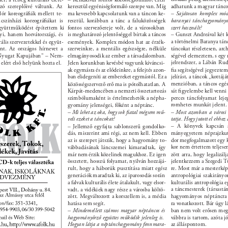
zó szereplőivé váltunk. Az 
keresztül egyéniségformáló szerepe van. Míg 
adhatunk a magyar tánco
lór koreográﬁák mellett te- 
ma kevesebb kapcsolatunk van a táncon ke- 
– Sajátosan komplex mód
baranyai tánchagyomány
cszínházi koreográﬁákat is 
resztül, korábban a tánc a faluközösségek 
gyüttműködést építettem ki 
fontos szervezőereje volt, de a városokban 
szert használt? 
yi, hanem horvátországi, és 
is meghatározó jelentőséggel bírtak a táncos 
– Gunszt Andreával két k
a történelmi Baranya tán
ális szervezetekkel és együt- 
események. Komplex módon hat az érzék- 
ánt. Az országos hírnevet a 
szerveinkre, a mentális egészségre, nélküle 
táncokat részletesen, archí
 Nyugat Kapujában” – Nem- 
elmagányosodik az ember a társadalomban. 
ségével elemeztem, s egy 
jelrendszer, a Lábán Rudo
 elért első helyünk hozta el. 
Jelen korunkban kevésbé vagyunk kíváncsi- 
ak egymásra és az elődeinkre, a felejtés azon- 
ﬁa segítségével jegyeztem 
ban elidegeníti az embereket egymástól. Ez a 
jelírást, a táncok „kottájá
menzióban, a táncos egés
közösségszervező erő ma is pótolhatatlan. A 
Kárpát-medencében a nemzeti összetartozás 
sát ﬁgyelembe kell venni 
szimbólumaként is értelmezhetők a népha- 
perces táncfolyamat leje
romhetes munkát jelent.
gyomány jelenségei, főként a néptánc. 
– Mi lehet az oka, hogy sok ﬁatal mégsem mű- 
– Most azonban a városi 
veli ezeket a táncokat? 
tatja. Hogy jutott el ehhez
– A könyvek kapcsán 
– Jellemző egyfajta sablonszerű gondolko- 
dás, miszerint ami régi, az nem kell. Ebben 
mányegyetem néprajzkut
az is szerepet játszik, hogy a hagyomány to- 
dor megfogalmazott egy kr
kor nem értettem teljesen
vábbadásának láncszemei kimaradtak, így 
már nem érzik közelinek magukhoz. Ez igen 
zött arra, hogy legalizá
összetett, hosszú folyamat, nyilván hozzájá- 
jelentkezzem a Szegedi
re. Most már a mesterkép
rult, hogy a háborúk pusztítása miatt egész 
generációk maradtak ki, az iparosodás során 
antropológiai szakirányo
a falvak kulturális élete átalakult, vagy elsor- 
kulturális antropológia e
a táncmesterek (társastá
vadt, a vidékiek nagy része a városba költö- 
zött. Megváltozott a korszellem is, a média 
hagyományos néptáncra 
hatása sem segít. 
ra vonatkozott. Bár úgy l
ban nem volt erősen megh
– Mindemellett számos magyar néptáncos és 
hagyományőrző együttes működik jelenleg is. 
vábbra is tartom, azóta jó
Hogyan látja a néptánchagyomány fennmara- 
az álláspontom. 