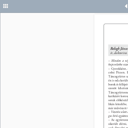
Balogh János
ír, doktorira
– Minden a nép
kapcsolatba ezzel
– Gyerekként, 
colni Pécsen. 
Táncegyüttes ut
én is oda kerül
borok és fellépé
szonöt lehette
Táncegyüttesne
karikázót koreo
soruk előkészül
likán közelébe,
már művészeti v
– Vezetése alatt
gos hírű együttess
– Az együttesné
sikerült elérni
csak álmodni me