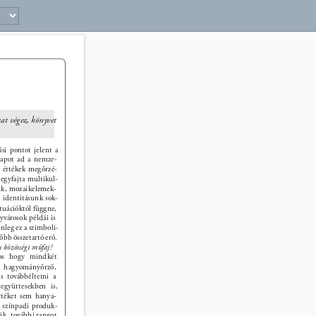
11 
at végez, könyvet 
ási pontot jelent a 
lapot ad a nemze- 
z értékek megőrzé- 
 egyfajta multikul- 
nk, mozaikelemek- 
 identitásunk sok- 
ituációktól függne, 
városok példái is 
nleg ez a szimboli- 
őbb összetartó erő. 
 közösségi műfaj? 
os hogy mindkét 
A hagyományőrző, 
os továbbéltetni a 
együttesekben is, 
rtéket sem hanya- 
i színpadi produk- 
ük, további rangot 