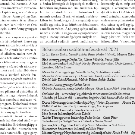
thattunk, hallhattunk. A har- 
a ﬁzikai készségek és képességek mellett a 
korosztály ilyen szép sz
enyszám ötvenkét résztvevő- 
háttérben megbúvó szellemi tudásnak, fej- 
magát, a versenyszámo
lett testtudatnak és nem utolsósorban kiﬁ- 
dát ők tették ki. A hivatá
n kapták meg az első Arany- 
, illetve Aranygyöngyüket; 
nomult szerkesztői arányérzéknek is a birto- 
sonló arányban szerepelte
jára vehették át az elisme- 
kában kell lenni, hogy a tánc és gazdája meg- 
emlékezetes pillanatokat
találja egymást, és az átütő sikerként hasson 
óik, szinte egytől egyig
 és öten kerültek be az Örö- 
tyús, illetve Aranygyöngyös 
a nézők szemében. A teljesség igénye nélkül, 
méhkeréki ardeleana és m
áborába. 
nehéz elfeledni a 
nagyecsedi cigánytáncokat 
szlovák táncok, magyarlóna
vagy a 
szucsági román legényest
, melyek óri- 
hogy párat említsek a szí
es, a versenyen az egyéni és 
k is két kötelező, illetve egy 
ási technikai tudásról tettek tanúbizonysá- 
felhozatalból. Viszont é
tott tánccal lépnek a világot 
Békéscsabai szólótáncfesztivál 2021 
ra. Az elmúlt hat évben ta- 
első alkalom, mikor nem ér- 
Zsűri: 
Kocsis Enikő, Németh Ildikó, Busai Norbert (elnök), Majoros Róber
nvonalbeli különbség a szaba- 
Első Aranygyöngy: 
Dajka Ilka
, 
Német Viktória
, 
Paput Júlia 
és a kötelező versenyprogram 
Első Aranysarkantyú: 
Balogh Károly
, 
Bordás Barnabás
, 
Chifor Lénárd
, 
J
hogy a közkedvelt táncanya- 
Zsombor
, 
Melles Endre 
 mert a zsűri a korábbi évek- 
Második Aranygyöngy: 
Németh Eszter
, 
Szabó-Kenéz Enikő 
zta a kötelező táncok fon- 
Második Aranysarkantyú: 
Demarcsek Dániel
, 
Gellén Péter
, 
Gera Zoltá
nesetre a 
tyukodi verbunk és 
Dániel
, 
Mir Dávid Hessami
, 
Molnár Bálint
, 
Sáfrán Balázs 
entbenedeki pontozó
, a 
somo- 
Örökös Aranygyöngy: 
Farkas Fanni 
 
mérai páros táncok 
legalább 
Örökös Aranysarkantyú: 
Fodor Mátyás
, 
Gazsi László Márk
, 
Kiss Baláz
es pillanattal ajándékoztak 
Osskóné-díj – a mezőny legjobb női táncosa: 
nem került kiosztásra 
int a nagy népszerűségnek 
Vásárhelyi László-díj – a mezőny legjobb férﬁ táncosa: 
Fodor Mátyás
házas szombati szabadon vá- 
Duna Művészegyüttes különdíja: 
Nagy Vivien Zsuzsanna – Kovács Dé
nyprogram. Különböző táncos 
BMNSZ – Gál László-díj: 
Tomory Kinga
, 
Vaszkó János 
térő megfogalmazások tudtak 
Fitos Dezső Társulat különdíja: 
Gazsi László 
e táncanyagok tükrében. 
Kiss József különdíja: 
Husvét Dániel 
álasztott táncokban vissza- 
Tabán Táncegyüttes különdíja: 
Fodor Janka – Csuti Péter 
e már halványodni tűnő – er- 
Talentum díj – Szögi Csaba különdíja: 
Dudás Dávid 
vorizálása. Érdekességképp a 
Jászság Népi Együttes különdíja: 
Szabó Mercédesz – Szél Gábor 
produkcióból huszonhárom 
Sikentáncz Szilveszter különdíja: 
Gellén Péter 
lovák határvidéki, egy cigány, 
Martin György Néptáncszövetség különdíja: 
Szabó-Kenéz Enikő – Sáf