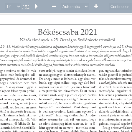
/ 52
Békéscsaba 2021 
Nézői élmények a 25. Országos Szólótáncfesztiválról 
29–31. között került megrendezésre a néptáncos közösség egyik legnagyobb eseménye, a 25. Orszá
bán. A szakma a szokottnál talán nagyobb izgalommal várta a versenyt, hiszen nemcsak hogy ki
rszágos, végre testközelből élvezhető rendezvényre, hanem már a harmadik időpontmódosítással 
zívesen megnéztük volna az Örökös Aranysarkantyús táncosok – e jubileumi alkalomra tervezett – 
etben szerintem mindenki örült, hogy a fesztivál csak e tekintetben szenvedett csorbát. 
tuóz erdélyi, vagy a román táncokkal lehet- 
got, ugyanakkor mindke
gy a szakma az elmúlt más- 
 látott már boldogabb idő- 
ne aranygyöngyöt, illetve sarkantyút nyerni. 
vadász giccstől és poéntó
egnyugvással és örömmel ta- 
De ahogy most is láthattuk, egy decsi ver- 
tékos és szórakoztató; vagy
bunk, egy tápéi oláhos, vagy egy alsó-bod- 
a 
csabaújfalusi táncok
, me
 hogy a döntőben nem érez- 
sát. A válogatókon ugyan a 
rogközi csárdás szintén „elégnek bizonyul” 
dületével, és közben őszi
 képest feleannyian próbál- 
a megtisztelő cím elnyerésére. És itt nem a 
szetességével ragadott el
statisztikáról, vagy a jelenleg éppen háttér- 
ben láttunk pontosan letá
, – ami azért is számottevő, 
nak az aranygyöngyösöknek, 
be szoruló „kismagyarországi” táncok védel- 
matokat, tapasztalt színp
oknak is meg kellett jelen- 
méről van szó, hanem a választás „pszicho- 
viselkedéseket, a legkiseb
lógiájáról”, metódusáról . Mint ahogy most 
gozott viseleteket. Viszo
ön, akik két éve nem nyertek 
öntő a résztvevők létszámá- 
is bebizonyosodott, korántsem egyszerű a 
dukciót tudok felidézni, 
ciók színvonalának tekinte- 
„lábravaló” táncanyag kiválasztása. A tudo- 
a személyiség teljes szimb
mány szerencsére már túl van azon, hogy 
és a műsorszám a természe
dt el a megszokottól. Vál- 
számokat, jól felkészült, ko- 
az adott táncanyag iránti szeretet, és - a fő- 
galmas, magával ragadó é
 attitűddel rendelkező fellé- 
ként együttesben szerzett – motivikai isme- 
Pedig a résztvevők köre
ret elég legyen. Egyre inkább látszik, hogy 
lettát mutatott. Jó volt 
 korrekt, lelkiismeretes, hi- 