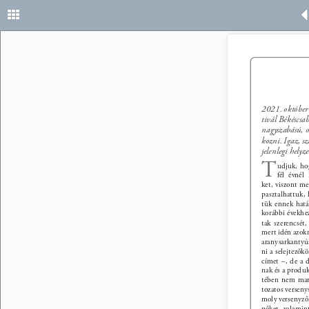
2021. október 
tivál Békéscsa
nagyszabású, o
kozni. Igaz, s
jelenlegi helyz
T 
udjuk, ho
fél évnél
ket, viszont m
pasztalhattuk,
tük ennek hatá
korábbi évekhez
tak szerencsét
mert idén azok
aranysarkantyús
ni a selejtezők
címet –, de a d
nak és a produk
tében nem mara
tozatos verseny
moly versenyzői
pőket, valamint