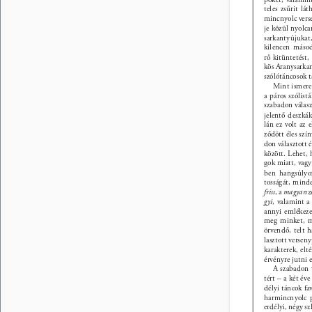
teles zsűrit lá
mincnyolc vers
je közül nyolca
sarkantyújukat
kilencen másod
rő kitüntetést,
kös Aranysarkan
szólótáncosok t
Mint ismeret
a páros szólistá
szabadon válasz
jelentő deszkák
lán ez volt az 
ződött éles szí
don választott 
között. Lehet, 
gok miatt, vagy
ben hangsúlyo
tosságát, minde
friss
, a 
magyarsz
gyi
, valamint a
annyi emlékezet
meg minket, m
örvendő, telt 
lasztott verse
karakterek, el
érvényre jutni 
A szabadon v
tért – a két év
délyi táncok fa
harmincnyolc 
erdélyi, négy sz