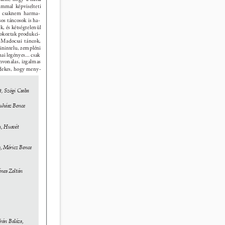
ámmal képviselteti 
k csaknem harma- 
sos táncosok is ha- 
k, és kétségtelenül 
 okoztak produkci- 
. Madocsai táncok, 
inintelu, zempléni 
i legényes... csak 
nvonalas, izgalmas 
rdekes, hogy meny- 
t, Szögi Csaba 
uhász Bence 
n
, 
Husvét 
s
, 
Móricz Bence 
 
nes Zoltán 
rán Balázs
, 