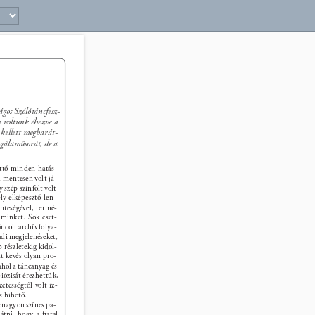
11 
gos Szólótáncfesz- 
 voltunk éhezve a 
kellett megbarát- 
gálaműsorát, de a 
ttő minden hatás- 
l mentesen volt já- 
 szép színfolt volt 
ly elképesztő len- 
nteségével, termé- 
 minket. Sok eset- 
ncolt archív folya- 
adi megjelenéseket, 
b részletekig kidol- 
nt kevés olyan pro- 
ahol a táncanyag és 
iózisát érezhettük, 
tességtől volt iz- 
s hihető. 
 nagyon színes pa- 
látni, hogy a ﬁatal 