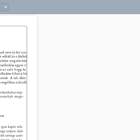
ok nem és kor sze- 
 nőktől és a férﬁak
- 
olatos magatartási 
iselkedése egyre ri
- 
ás az volt, hogy ke
- 
lkedése kihat a hír
- 
ainak. A női illem
- 
vangélikus szlovák 
kiskunhalasi nép- 
szemeltjét megis- 
mat 
igen kapós volt, 
hogy szépen, dali- 
édő szövege azért 
rózsám, nincs hi- 