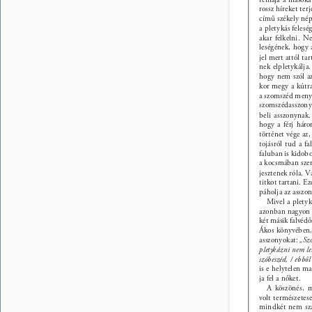
rossz híreket terj
című székely nép
a pletykás felesé
akar felkelni. N
leségének, hogy a
jel mert attól ta
nek elpletykálja
hogy nem szól az
kor megy a kútra
a szomszéd meny
szomszédasszony 
beli asszonynak
hogy a férj háro
történet vége az
tojásról tud a fa
faluban is kidobol
a kocsmában szere
jesztenek róla. V
titkot tartani. Ez
páholja az asszon
Mivel a pletyk
azonban nagyon g
két másik falvédő
Ákos könyvében, 
asszonyokat: 
„Szo
pletykázni nem le
szóbeszéd, / ebbő
is e helytelen ma
ja fel a nőket. 
A köszönés, m
volt természete
mindkét nem szá