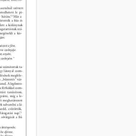
sztalnál széttett 
redhetett le pi- 
 hátára. 
13 
Már a 
tették a ﬁús és 
lett a kislánynak 
agatartásnak szá- 
megénekli a kis- 
árt: 
ászott a fára, 
iros szoknyája. 
 az anyám, 
s szoknyám.” 
i számítottak ta- 
gy lánnyal szem- 
lésének megfele- 
a „büntetés” vár- 
arad. A legfonto- 
a férﬁakkal szem- 
tást tanúsítson, 
gvárni, míg a le- 
ét meghatározott 
k udvarolni a lá- 
edd, csütörtök, 
látogatási nap. 
15 
 sóvárgását a ﬁú 
m kötényembe, 
 ha eljönne, 