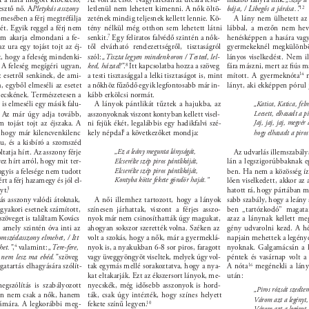
esztő nő. A 
Pletykás asszony 
letlenül nem lehetett kimenni. A nők öltö- 
bája, / Libegős a járása.”
. 
12 
mesében a férj megtréfálja 
zetének mindig teljesnek kellett lennie. Kö- 
A lány nem ülhetett az a
gét. Egyik reggel a férj nem 
tény nélkül még otthon sem lehetett látni 
lábbal, a mezőn nem heve
em akarja elmondani a fe- 
senkit. 
7 
Egy feliratos falvédő szintén a nők- 
henésképpen a hasára vagy
z ura egy tojást tojt az éj- 
től elvárható rendezettségről, tisztaságról 
gyermekeknél megkülönböz
rt, hogy a feleség mindenki- 
szól: 
„Tiszta legyen mindenkoron / Tested, lel- 
lányos viselkedést. Nem il
. A feleség megígéri ugyan, 
ked, házad!”
. 
8 
Itt kapcsolatba hozza a szöveg 
fára mászni, mert az ﬁús m
 esetről senkinek, de ami- 
a testi tisztasággal a lelki tisztaságot is, mint 
mított. A gyermeknóta 
14 
, egyből elmeséli az esetet 
a nőkhöz fűződő egyik legfontosabb már in- 
lányt, aki ekképpen pórul j
ecskének. Természetesen a 
kább erkölcsi normát. 
is elmeséli egy másik falu- 
A lányok pántlikát tűztek a hajukba, az 
„Katica, Katica, felm
. Az már úgy adja tovább, 
asszonyoknak viszont kontyban kellett visel- 
Leesett, elhasadt a p
m tojást tojt az éjszaka. A 
ni fejük ékét, legalábbis egy hadikfalvi szé- 
Jaj, jaj, jaj, megvér
, hogy már kilencvenkilenc 
kely népdal 
9 
a következőket mondja: 
hogy elhasadt a piro
lu, és a kisbíró a szomszéd 
tatja hírt. Az asszony férje 
„Ez a leány megunta lányságát, 
Az udvarlás illemszabálya
z hírt arról, hogy mit ter- 
lán a legszigorúbbaknak e
Elcserélte szép piros pántlikáját, 
agyis a felesége nem tudott 
Elcserélte szép piros pántlikáját, 
ben. Ha nem a közösség íz
ért a férj hazamegy és jól el- 
Kontyba kötte fekete göndör haját.” 
lően viselkedett, akkor az 
yt. 
3 
hatott rá, hogy pártában m
ás asszony valódi átoknak, 
A női illemhez tartozott, hogy a lányok 
sabb szabály, hogy a leány 
yakori esetnek számított, 
színesen járhattak, viszont a férjes asszo- 
ben „tartózkodó” magatar
szöveget is találtam Kovács 
nyok már nem csinosíthatták úgy magukat, 
azaz a lánynak kellett me
amely szintén óva inti az 
ahogyan sokszor szerették volna. Széken az 
gény udvarolni kezd. A h
mszédasszony elmehet, / Itt 
volt a szokás, hogy a nők, már a gyermeklá- 
napjain mehettek a legénye
het.”
, 
4 
valamint: 
„Tere-fere, 
nyok is, a nyakukban 6-8 sor piros, faragott 
nyoknak. Galgamácsán a k
l nem lesz ma ebéd.” 
szöveg 
vagy üveggyöngyöt viseltek, melyek úgy vol- 
péntek és vasárnap volt a 
gatartás elhagyására szólít- 
tak egymás mellé sorakoztatva, hogy a nya- 
A nóta 
16 
megénekli a lány
kat eltakarják. Ezt az ékszersort lányok, me- 
után: 
egszólítás is szabályozott 
nyecskék, még idősebb asszonyok is hord- 
„Piros rózsát szedte
sen nem csak a nők, hanem 
ták, csak úgy intézték, hogy színes helyett 
Várom azt a legényt,
mára. A legkorábbi meg- 
fekete színű legyen. 
10 