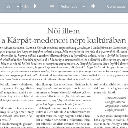
/ 48
Női illem 
a Kárpát-medencei népi kultúrában 
ti társadalomban, illetve a Kárpát-medence népeinek hagyományos kultúrájában az illemszabály
zása évszázados hagyományokra tekint vissza. Más magatartást vártak el a gyermekektől, mást a
n elmondható, hogy a nőkkel szembeni illemszabályok szigorúbbak voltak, mint a férﬁakkal kapcs
 viselkedésében kevésbé fogadta el a közösség a spontaneitást, és a felnőtté válás során egy nő v
t, hiszen a nőt fel kellett készíteni a menyasszonyszerepre. A lányokkal kapcsolatos legfőbb elvár
 a férﬁnem számára, azaz, hogy a hajadonok hamar „elkeljenek”. Úgy tartották, hogy a lány vise
 soron a férjhezmenési esélyeit rontja, ha magatartása nem felel meg a paraszti közösség elvárás
ként és tájegységenként változhattak. A tanulmányban bemutatom többek között a nagytarcsai e
lvárt viselkedési normákat és a széki illemszabályokból is kaphatunk ízelítőt. 
elvárták, hogy csöndesek, 
dezték az apjukat és az idegen férﬁakat is. A 
túl hetyke, kihívó sem. A 
 legyenek. Ez egy általá- 
Szegény ember három lánya 
című bukovinai 
dal 
11 
szerint a legény a ki
dő magatartási szabály volt 
népmese szövegrészlete a következő: 
„Kicso- 
merte a járásáról: 
tban. Egy feliratos falvédő 
da kend? Mit keres itt? Jaj, édes lányom, hát 
„Ösmerem a lovam 
A konyha rendes, az asszony 
nem ismersz meg? Jaj, édesapám – azt mond- 
Csengője szavárul, 
ja, – hát hogyan tudott kend eljönni?”
. 
5 
Megösmerem a babá
dő szintén a felesleges be- 
A lányoknak, asszonyoknak a megjelené- 
Hötyke járásárul.” 
 hívja fel a ﬁgyelmet, mely 
sükre is illett adniuk. A rendhez való viszo- 
 beszélni, mint tenni / Ne- 
nyukat mutatta, hogy hogyan viselik a haju- 
A szép járású menyecske 
t enni.”
. 
2 
kat és milyen rendezett a ruházatuk. Haju- 
bár a legénytől is elvárták, 
ó folklórszövegek gyakori 
kat felkelés után illett azonnal rendbe rakni. 
ásan menjen. Az egyik falv
 a háta mögött kibeszélő, 
Az volt az első. 
6 
Nagytarcsán az utcára fésü- 
inkább lányra illik: 
„Szép a 