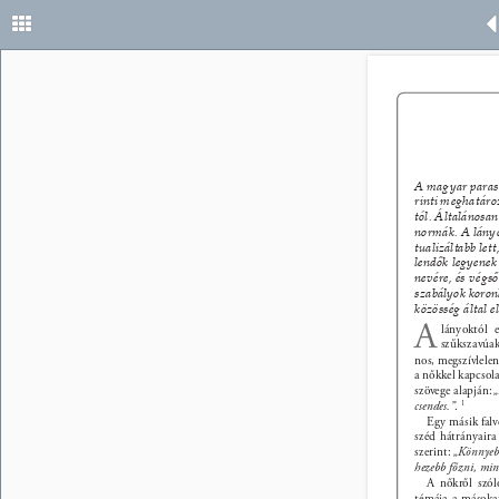
38 
A magyar parasz
rinti meghatáro
tól. Általánosa
normák. A lányok
tualizáltabb let
lendők legyenek
nevére, és végső
szabályok koron
közösség által e
A 
lányoktól 
szűkszavúak
nos, megszívlelen
a nőkkel kapcsola
szövege alapján: 
„
csendes.”
. 
1 
Egy másik falvé
széd hátrányaira
szerint: 
„Könnyebb
hezebb főzni, min
A nőkről szól
témája a másokat