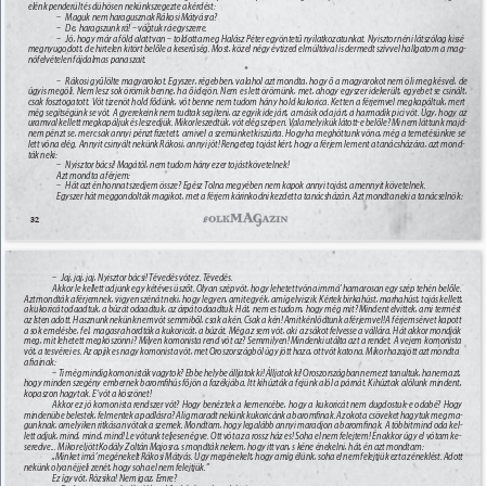
elénk penderült és dühösen nekünkszegezte a kérdést: 
– 
Maguk nem haragusznak Rákosi Mátyásra? 
– 
De, haragszunk rá! – vágtuk rá egyszerre. 
– 
Jó, hogy már a föld alatt van – toldotta meg Halász Péter egyöntetű nyilatkozatunkat. Nyisztor néni látszólag kissé 
megnyugodott, de hirtelen kitört belőle a keserűség. Most, közel négy évtized elmúltával is dermedt szívvel hallgatom a mag- 
nófelvételen fájdalmas panaszait. 
* 
– 
Rákosi gyűlölte magyarokot. Egyszer, régebben, valahol azt mondta, hogy ő a magyarokot nem öli meg késvel, de 
úgyis megöli. Nem lesz sok örömik benne, ha ő idejön. Nem es lett örömünk, met, ahogy egyszer idekerült, egyebet se csinált, 
csak fosztogatott. Vót tizenöt hold fődünk, vót benne nem tudom hány hold kukorica. Ketten a férjemvel megkapáltuk, mert 
még segítségünk se vót. A gyerekeink nem tudtak segíteni, az egyik ide járt, a másik oda járt, a harmadik pici vót. Úgy, hogy az 
uramval kellett megkapáljuk és leszedjük. Mikor leszedtük, vót elég szépen. Valamelyikük látott-e belőle? Mi nem láttunk majd- 
nem pénzt se, mer csak annyi pénzt ﬁzetett, amivel a szemünket kiszúrta. Hogyha meghóttunk vóna, még a temetésünkre se 
lett vóna elég. Annyit csinyált nekünk Rákosi, annyi jót! Rengeteg tojást kért, hogy a férjem lement a tanácsházára, azt mond- 
ták neki: 
– 
Nyisztor bácsi! Magától, nem tudom hány ezer tojást követelnek! 
Azt mondta a férjem: 
– 
Hát azt én honnat szedjem össze? Egész Tolna megyében nem kapok annyi tojást, amennyit követelnek. 
Egyszer hát meggondolták magikot, met a férjem kárinkodni kezdett a tanácsházán. Azt mondta neki a tanácselnök: 
32 
– 
Jaj, jaj, jaj, Nyisztor bácsi! Tévedés vót ez. Tévedés. 
Akkor le kellett adjunk egy kétéves üszőt. Olyan szép vót, hogy lehetett vóna immá’ hamarosan egy szép tehén belőle. 
Azt mondták a férjemnek, vigyen szénát neki, hogy legyen, amit egyék, amíg elviszik. Kértek birkahúst, marhahúst, tojás kellett, 
a kukoricát odaadtuk, a búzát odaadtuk, az árpát odaadtuk. Hát, nem es tudom, hogy még mit? Mindent elvittek, ami termést 
az Isten adott. Hasznunk nekünk nem vót semmiből, csak a kén. Csak a kén! Amit kénlódtunk a férjemvel! A férjem sérvet kapott 
a sok emelésbe, fel, magasra hordták a kukoricát, a búzát. Még az sem vót, aki a zsákot felvesse a vállára. Hát akkor mondják 
meg, mit lehetett megköszönni? Milyen komonista rend vót az? Semmilyen! Mindenki utálta azt a rendet. A vejem komonista 
vót, a tesvérei es. Az apjik es nagy komonista vót, met Oroszországból úgy jött haza, ott vót katona. Mikor hazajött azt mondta 
a ﬁainak: 
– Ti még mindig komonisták vagytok? Ebbe helybe álljatok ki! Álljatok ki! Oroszországban nem ezt tanultuk, hanem azt, 
hogy minden szegény embernek baromﬁhús főjön a fazékjába. Itt kihúzták a fejünk alól a párnát. Kihúztak alólunk mindent, 
kopaszon hagytak. E’ vót a köszönet! 
Akkor ez jó komonista rendszer vót? Hogy benéztek a kemencébe, hogy a kukoricát nem dugdostuk-e odabé? Hogy 
mindenübe belestek, felmentek a padlásra? Alig maradt nekünk kukoricánk a baromﬁnak. Azokot a csöveket hagytuk meg ma- 
gunknak, amelyiken ritkásan vótak a szemek. Mondtam, hogy legalább annyi maradjon a baromﬁnak. A többit mind oda kel- 
lett adjuk, mind, mind, mind! Le vótunk teljesen égve. Ott vót az a rossz ház es! Soha el nem felejtem! Én akkor úgy el vótam ke- 
seredve... Mikor eljött Kodály Zoltán Majosra, s mondták nekem, hogy itt van, s kéne énekelni, hát, én azt mondtam: 
„Minket imá’ megénekelt Rákosi Mátyás. Úgy megénekelt, hogy amíg élünk, soha el nem felejtjük ezt az éneklést. Adott 
nekünk olyan éjjeli zenét, hogy soha el nem felejtjük.” 
Ez így vót, Rózsika! Nem igaz, Emre? 