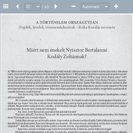
/ 48
31 
A TÖRTÉNELEM ORSZÁGÚTJÁN 
Naplók, levelek, visszaemlékezések – Kóka Rozália sorozata 
Miért nem énekelt Nyisztor Bertalanné 
Kodály Zoltánnak? 
Az 1980-as évek elején gyakran jártam Majosra, a Bonyhád melletti, többnyire bukovinai székelyek lakta falucskába. Akkoriban 
Lőrincz Imre székely fafaragó vaskos élete krónikáját gépelgettem és 3-400 oldalas részletekben néprajzi pályázatokra nyújtot- 
tuk be. Ugyancsak Majoson élt kedves, idős nótafánk, Nyisztor Bertalanné is, akit az 1978-as, nagy sikerű „Röpülj, páva!” vetél- 
kedőn zárt szívébe az egész ország. Ha csak tehettem, őt is meglátogattam.1982. november 14-én Halász Péterrel, a Honisme- 
ret szerkesztőjével néprajzi gyűjtés céljából kerestük fel Imre bácsit és Rózsi nénit. Halász Péter főleg a bukovinai székelyek állat- 
tartásáról gyűjtött adatokat, én népdalokat gyűjtöttem. Egész nap külön-külön dolgoztunk, majd a munka végeztével Nyisztor 
néni házánál ültünk le egy kis beszélgetésre. Rózsi néni mézes pálinkát és kalácsot tett az asztalra, megtöltötte a poharainkat, 
s azután kedvesen „reánk köszönte”: 
– 
Isten ﬁzesse meg, hogy felkerestek bennünköt! Még éljenek számos esztendeig jó egészségben, barátságban, s végez- 
zék a munkájikot! 
Mi is hasonló jókat kívántunk és felhajtottuk poharainkat. Az öregek mesélni kezdtek viszontagságos életükről, el-el- 
fújtak egy-egy éneket. Imre bácsi a Kádár István balladáját, Rózsi néni az egyik gyönyörű, sok versszakos keservesét énekelte el 
nekünk. Megrendülten hallgattuk erős, rekedtes, szívbemarkoló hangját. Azután vidámabb történetek kerültek sorra, nagyo- 
kat nevettünk. Nyisztor néni váratlanul felsóhajtott: 
– 
Hej, Emre, Emre! Bárcsak tíz esztendővel ﬁatalabbak lennénk! 
Rózsi néni akkor 85, Imre bácsi 78 éves volt. Mi, negyvenesek, kissé kajánul összevillantottuk szemeinket. Hm! Akkor mi 
lenne? Nevettünk ezen is mind a négyen. 
Valaki Majoson egyszer azt mesélte nekem, hogy amikor az ötvenes években Kodály Zoltán felkereste a jó énekes híré- 
ben álló Nyisztor Bertalannét, Rózsi néni kikergette az udvaráról: „Ott menjen ki az úr, ahol béjött, met ha nem, minnyá levágom 
a kapával!” – kiabálta utána. Most eszembe jutott ez a mende-monda, és gyanútlanul megkértem: 
– 
Rózsi néni, mesélje el nekünk, hogy miért nem énekelt Kodály Zoltánnak, amikor felkereste magát! 
Kérésemmel felrobbantottam a levegőt. Az aprócska, töpörödött öregasszony arca kivörösödött, a szeme villogott, 