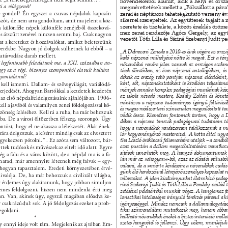
növendékeiből alakult, akik a helyi és orsz
i a világzenét? 
megmérettetések mellett a „Fölszállott a páva”
 gondol? Én egyszer a csuvas népdalok kapcsán 
zenei és néptáncos tehetségkutató verseny év
sikerrel szerepeltek. Az együttesek tagjait a
szót, de nem arra gondoltam, amit ma jelent a köz- 
szeretete és tisztelete, a közös éneklés öröme 
 különféle népek különféle zenéjéből összeková- 
mez zenei rendezője Agócs Gergely, az együ
és átszűrt zenével nincsen semmi baj. Csak nagyon 
vezetői Tóth Lilla és Sáriné Szebenyi Judit p
at a kereteket és hozzávalókat, amiket beleteszünk 
verékbe. Nagyon jó dolgok sülhetnek ki ebből – a 
„A Debreceni Zenede a 2010-es évek végére az orszá
atásvadász darab mellett. 
kedő népzenei műhelyévé nőtte ki magát. Ezt a tény
 legfontosabb feladatunk ma, a XXI. században an- 
növendékei rendre jelen vannak az országos szakm
gy ez a régi, bizonyos szempontból elavult kultúra 
tések döntőiben, az éves népzenei antológiákon, é
nyomtalanul? 
dékeik az ország több pontján népzenei előadóként
ként, sőt, népzenekutatóként is kiválóan teljesítene
ell ismerni. Dallam- és szövegvilágát, variálódá- 
mények annak a komplex pedagógiai munkának kösz
 terjedését. Ahogyan Bartókkal a kezdetek kezdetén 
az iskola névadó mestere, Kodály Zoltán és követ
z első népdalfeldolgozásaink ajánlójában, 1906- 
mintázva a népzene tudományos igényű feltárásábó
ell a javából és valamilyen zenei földolgozással kö- 
és magas módszertani színvonalon megvalósított tov
zönség ízléséhez. Kell rá a ruha, ha már behozzuk 
vődik össze. Kiemelten fontosnak tartom, hogy a 
ba. De a városi öltözetben félszeg, szorongó. Úgy 
dében a népzene tanszak pedagógusai tudatosan tör
öntöst, hogy el ne akassza a lélekzetét. Akár ének- 
hogy a növendékek rendszeresen találkozzanak a ma
rára dolgozzuk, a kíséret mindig csak az elvesztett 
lór hagyományőrző mestereivel. A kotta által ugya
igyekezzen pótolni.” . Ez azóta sem változott, bár- 
tha László örökbecsű felismerésére utaljak – a zenébő
azaz pusztán a dallam megszólaltatására vonatkozó
ettek tudósok és művészek az eltelt idő alatt. Egyre 
sítások ismerhetők meg. A hangzó dokumentumok s
g a falu és a város között, de a népdal ma is a fa- 
lán már az »ahogyan«-ból, azaz az előadói stílusból 
marad, már amennyire léteznek még falvak – egy- 
valami, de a »miért« kérdéseire a növendékek csakis 
ahogyan tapasztalom. Eredeti környezetében érvé- 
günk élő hordozóival létrejövő személyes kapcsolat 
valója. De, ha már behozzuk a civilizált világba, 
válaszokat. A jelen kiadványunkat életre hívó pedag
y érdemes úgy alakítanunk, hogy jobban simuljon 
riné Szebenyi Judit és Tóth Lilla a Pendely-család t
demes feldolgozni, hiszen nem mindenki érti meg 
zetésével példaértékű munkát végez. A hanglemez fel
an. Van, akinek úgy, egyszál magában előadva ke- 
lorisztikai hitelességre irányuló törekvés párosul a k
y csak rázúdul: sok. A jó feldolgozás ezeket a prob- 
igényességgel. Mindez nemcsak a dallamválogatáso
tikai színvonalában mutatkozik meg, hanem abban 
goldani. 
hallható növendékek énekét a biztos intonáció mellett
* 
szetes hangvétel is jellemzi. Úgy vélem, munkájuk
gy ennyi ideje volt rám. Megjelenik az ajtóban Em- 