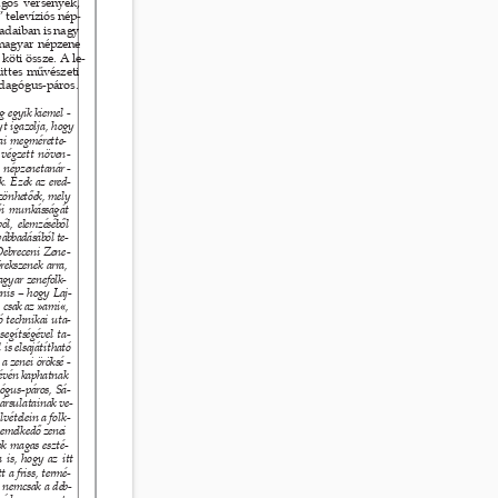
ágos versenyek, 
 televíziós nép- 
adaiban is nagy 
 magyar népzene 
köti össze. A le- 
ttes művészeti 
edagógus-páros. 
g egyik kiemel
- 
t igazolja, hogy 
ai megmérette- 
s végzett növen
- 
, népzenetanár
- 
k. Ezek az ered
- 
önhetőek, mely 
ői munkásságát 
l, elemzéséből 
ábbadásából te- 
Debreceni Zene
- 
ekszenek arra, 
gyar zenefolk- 
nis – hogy Laj- 
l csak az »ami«, 
 technikai uta- 
egítségével ta
- 
is elsajátítható 
a zenei öröksé
- 
révén kaphatnak 
ógus-páros, Sá- 
ársulatainak ve- 
vételein a folk
- 
iemelkedő zenei 
k magas eszté- 
is, hogy az itt 
 a friss, termé- 
 nemcsak a deb- 