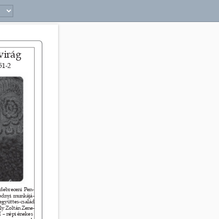
virág 
51-2 
 debreceni Pen- 
ednyi munkájá- 
együttes-család 
ly Zoltán Zene- 
– népi énekes 