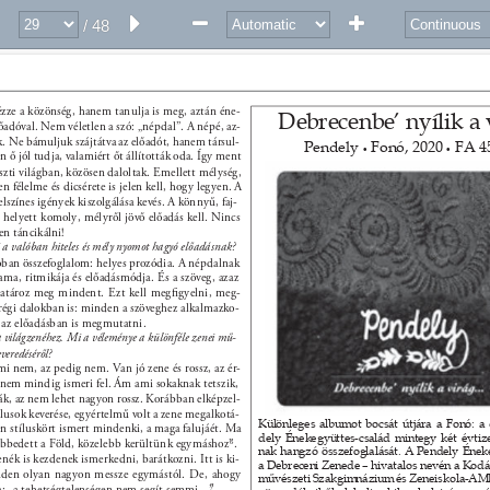
/ 48
ézze a közönség, hanem tanulja is meg, aztán éne- 
Debrecenbe’ nyílik a 
lőadóval. Nem véletlen a szó: „népdal”. A népé, az- 
. Ne bámuljuk szájtátva az előadót, hanem társul- 
Pendely 
Fonó, 2020 
FA 4
• 
• 
n ő jól tudja, valamiért őt állították oda. Így ment 
aszti világban, közösen daloltak. Emellett mélység, 
en félelme és dicsérete is jelen kell, hogy legyen. A 
felszínes igények kiszolgálása kevés. A könnyű, faj- 
 helyett komoly, mélyről jövő előadás kell. Nincs 
en táncikálni! 
 a valóban hiteles és mély nyomot hagyó előadásnak? 
zóban összefoglalom: helyes prozódia. A népdalnak 
ama, ritmikája és előadásmódja. És a szöveg, azaz 
atároz meg mindent. Ezt kell megﬁgyelni, meg- 
, régi dalokban is: minden a szöveghez alkalmazko- 
ó az előadásban is megmutatni. 
 világzenéhez. Mi a véleménye a különféle zenei mű- 
everedéséről? 
mi nem, az pedig nem. Van jó zene és rossz, az ér- 
 nem mindig ismeri fel. Ám ami sokaknak tetszik, 
ák, az nem lehet nagyon rossz. Korábban elképzel- 
tílusok keverése, egyértelmű volt a zene megalkotá- 
Különleges albumot bocsát útjára a Fonó: a
en stíluskört ismert mindenki, a maga falujáét. Ma 
dely Énekegyüttes-család mintegy két évtiz
sebbedett a Föld, közelebb kerültünk egymáshoz”. 
6 
nak hangzó összefoglalását. A Pendely Ének
enék is kezdenek ismerkedni, barátkozni. Itt is ki- 
a Debreceni Zenede – hivatalos nevén a Kodá
nden olyan nagyon messze egymástól. De, ahogy 
művészeti Szakgimnázium és Zeneiskola-AMI 
: „a tehetségtelenségen nem segít semmi...”. 
7 