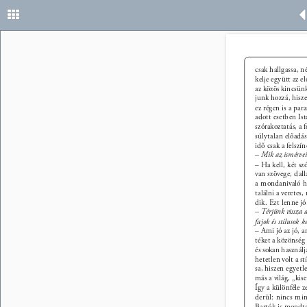
28 
csak hallgassa, n
kelje együtt az e
az közös kincsünk
junk hozzá, hisze
ez régen is a par
adott esetben Ist
szórakoztatás, a 
súlytalan előadás
idő csak a felszín
– Mik az ismérvei
– Ha kell, két s
van szövege, dall
a mondanivaló h
találni a veretes
dik. Ezt lenne j
– Térjünk vissza a
fajok és stílusok k
– Ami jó az jó, a
téket a közönség
és sokan használj
hetetlen volt a s
sa, hiszen egyetl
más a világ, „ki
Így a különféle z
derül: nincs mi
Bartók is mondta