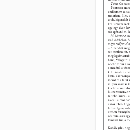
– Tehát Ön szeret
– Pontosan mire
említettem ezt a 
tudatban. Nos, a
csolt, kigondolt 
kell ismerni azok
egy-egy ilyen ke
sok igénytelen, h
– Mi lehetne a mi
nak érdekében, ho
mégse múljon el 
– A népdalt meg k
sát, szerkezetét,
megfogalmaztuk a
ban: „Válogatni k
zelebb vinni a kö
a mezőről a város
kell rászabni a k
karra, akár zongo
mezőt és a falut 
milyen sokat is t
kisebb a különbsé
lu szerzeménye 
re több kiürül, 
nyesül a mondani
akkor lehet, hog
hozzá. Igen, ér
eredeti formájáb
vés, van, akire íg
lémákat tudja me
Kodály jelzi, ho