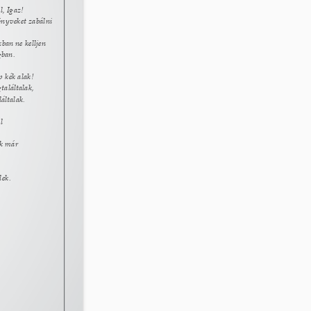
, Igaz! 
önyveket zabálni 
ban ne kelljen 
gban. 
p kék alak! 
aláltalak, 
általak. 
l 
k már 
lek. 