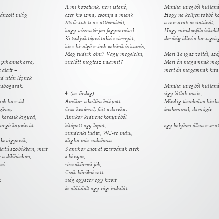
A mi követünk, nem istené, 
Mintha üvegből hullanál
áncolt világ 
ezer kis izma, csontja a mienk 
Hogy ne kelljen többé k
Mi űztük ki az otthonából, 
a cenzorok asztalánál, 
hogy visszatérjen fegyvereivel. 
Hogy mindenféle iskolák
Ki tudjuk tépni többi szárnyát, 
derékig állni a hazugsá
hisz hízelgő szónk nekünk is hamis, 
Meg tudjuk ölni? Vagy megölelni, 
Mert Te igaz voltál, szé
 pihennek erre, 
mielőtt megtesz valamit? 
Mert én magamnak megt
 alatt – 
mert én magamnak kital
id után lépnek 
asbogarak. 
Mintha üvegből hullaná
4. 
(az ördög) 
úgy látlak ma is, 
nek hozzád 
Amikor a boltba belépett 
Mindig távolodva hívla
gban, 
üres kosárral, fájt a dereka. 
énekemmel, de mégis 
 keresik kegyed, 
Amikor kedvenc könyvéből 
korgó kapuin át 
kitépett egy lapot, 
egy helyben állva szeret
mindenki tudta, WC-re indul, 
 bevigyenek, 
aligha más valahova. 
latú szobákban, mint 
S amikor kijövet szarvának estek 
 a diliházban, 
a kényes, 
si 
rózsakörmű jók, 
Csak körülnézett 
k 
még egyszer egy kicsit 
és eldúdolt egy régi indulót. 