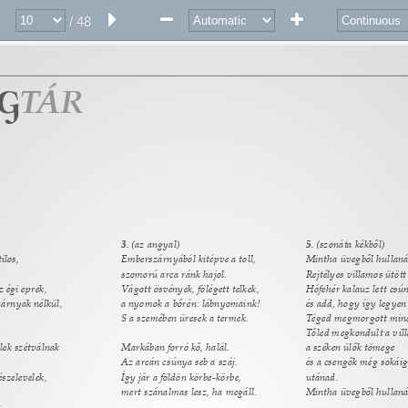
/ 48
Á
T 
R 
3. 
(az angyal) 
5. 
(szonáta kékből) 
los, 
Emberszárnyából kitépve a toll, 
Mintha üvegből hullanál
 
szomorú arca ránk hajol. 
Rejtélyes villamos ütött 
 égi eprek, 
Vágott ösvények, fölégett telkek, 
Hófehér kalauz lett csú
zárnyak nélkül, 
a nyomok a bőrén: lábnyomaink! 
és add, hogy így legyen
S a szemében üresek a termek. 
Téged megmorgott mind
Tőled megkondult a vil
lek szétválnak 
Markában forró kő, halál. 
a széken ülők tömege 
Az arcán csúnya seb a száj. 
és a csengők még sokáig
szelevelek, 
Így jár a földön körbe-körbe, 
utánad. 
mert szánalmas lesz, ha megáll. 
Mintha üvegből hullanál
. 