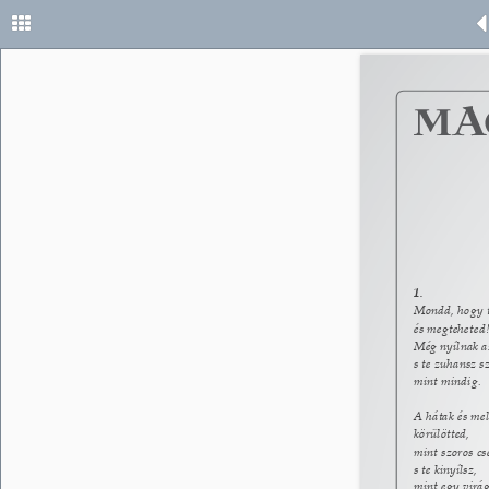
1. 
Mondd, hogy ti
és megteheted!
Még nyílnak az
s te zuhansz s
mint mindig. 
A hátak és mel
körülötted, 
mint szoros csé
s te kinyílsz, 
mint egy virág