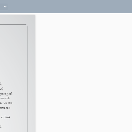
9 
, 
el, 
nyaságod, 
 tovább. 
enki ebe, 
lamoson 
 szóltak 
. 