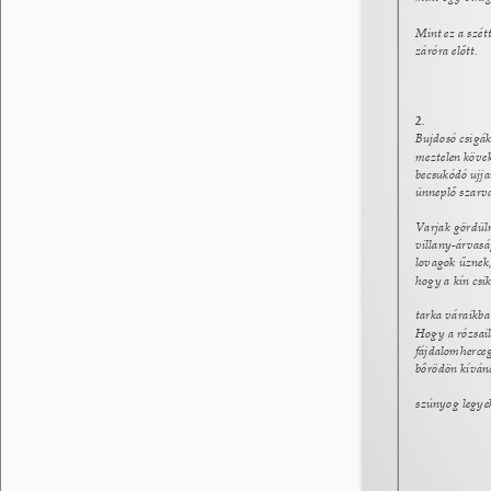
Mint ez a szétt
záróra előtt. 
2. 
Bujdosó csigák
meztelen kövek
becsukódó ujja
ünneplő szarv
Varjak gördül
villany-árvasá
lovagok űznek,
hogy a kín csi
tarka váraikba
Hogy a rózsail
fájdalomherceg
bőrödön kívánc
szúnyog legye