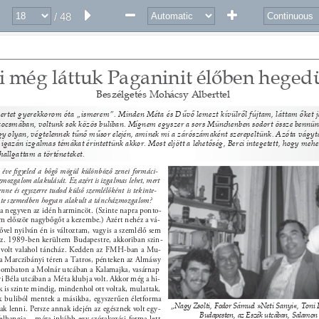
/ 48
 még láttuk Paganinit élőben hegedü
Beszélgetés Mohácsy Alberttel 
rtet gyerekkorom óta „ismerem”. Minden Méta és Dűvő lemezt kívülről fújtam, láttam őket já
kocsmában, voltunk sok közös buliban. Mígnem egyszer a sors Münchenben sodort össze bennünk
egy olyan, végtelennek tűnő műsor elején, aminek mi a zárószámaként szerepeltünk. Azóta vágyt
 igazán izgalmas témákat érintettünk akkor. Most eljött a lehetőség, Berci integetett, hogy mehet
hallgattam a történeteket. 
 éve ﬁgyeled a bőgő mögül különböző zenei formáci- 
ozgalom alakulását. Ez azért is izgalmas lehet, mert 
enne és egyszerre tudod külső szemlélőként is tekinte- 
A te szemedben hogyan alakult a táncházmozgalom? 
z a negyven az idén harmincöt. (Szinte napra ponto- 
m először nagybőgőt a kezembe.) Azért nehéz a vá- 
dővel nyilván én is változtam, vagyis a szemlélő sem 
az. 1989-ben kerültem Budapestre, akkoriban szin- 
 volt valahol táncház. Kedden az FMH-ban a Mu- 
 a Marczibányi téren a Tatros, pénteken az Almássy 
szombaton a Molnár utcában a Kalamajka, vasárnap 
 Béla utcában a Méta klubja volt. Akkor még a hi- 
k is szinte mindig, mindenhol ott voltak, mulattak, 
ik buliból mentek a másikba, egyszerűen életforma 
„Nagy Zsolti, Fodor Sámuel »Neti Sanyi«, Toni 
ak lenni. Persze annak idején az egésznek volt egy- 
Budapesten, az Eszék utcában, Salamon
 felhangja – mára inkább egy szórakozási forma lett 