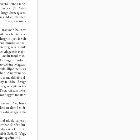
ezető kérte a tánc- 
 így van jól. Azóta 
, hogy „bezzeg a mi 
nak. Magunk ellen 
alom” van, és ennek 
el nagyobb baj nem 
atkozva bezárnánk 
hogy milyen is volt 
zzük mindig annak, 
on meg az általunk 
világzenét is ját- 
n, aztán majd min- 
m. Ezt úgy mondom, 
HeavyMéta, Magyar- 
nki álljon neki, és 
jobban. A népzenének 
lusban, akár feldol- 
nyire időtálló vagy 
 régen is játszottak 
 Potta Géza a „Ma- 
 mint egyes mostani 
 egészet. Azt, hogy 
zdetben döntően ér- 
 válik az egész vá- 
al nézek, teljesen 
rosban felnőtt, hu- 
lja ezt a kultúrát, 
lábát Székről. Vagy 
re egyértelmű. 