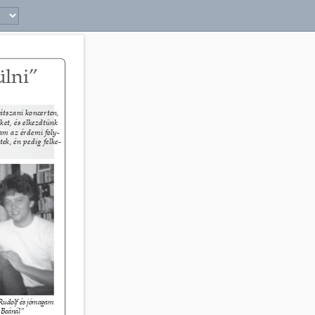
17 
lni” 
tszani koncerten, 
et, és elkezdtünk 
am az érdemi foly- 
ek, én pedig felke- 
Rudolf és jómagam 
 Beánál” 