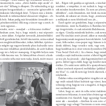
ászonszütyős, sarus, „életre-halálra népi arcok” el- 
kál... Régen volt gazdája az egésznek, a táncházv
ott-tűrt” felhang is elkopott. De valószínűleg ez így 
rendeket, a tempókat, és mi tudtuk is, hogy ez
 szépen betagozódunk a – szerencsére igényesebb és 
sok minden összekeveredett. Ez nem azt jelenti
órakozási lehetőségek közé. Teljesen más a közön- 
időnkben”, csak elmondom, mit látok ma más
iatizált és informatikával elárasztott világban – eb- 
beszélek, de sokszor azt érzem, hogy „zenészur
k bele. Sokan pedig már hivatásként (rosszabb eset- 
a műfajnak ez nem feltétlenül tesz jót... 
pénzkeresetként) élik meg a táncot vagy a zenét, és 
Ezzel együtt azt gondolom, hogy a népzenév
 nem ugyanaz... 
történhetne, mint ha Kodályra és Bartókra hiv
inden, mint – mondjuk – a kilencvenes években? 
egy üvegvitrinbe, és csak néznénk illedelmesen, 
lkodtam azon, baj-e, hogy mások a mai népzenés 
ez régen. Csinálja mindenki kedvére, csak neve
, mint akkor. A régieket nevezzük „közművelődési 
ami! Ha táncházi zenét játszol, akkor az maradj
ttől gyerektáncház, héttől tánctanítás, utána szabad 
hagyományosnak megismert keretek között. Lehet 
sen meghívtak ﬁlmeseket, írókat, költőket, építésze- 
szani, folk-rockot, etno-popot vagy bánom is é
ész mögött egy nagyon komoly plusz kulturális tarta- 
denki eldönti, hogy tetszik-e neki, vagy se
 ma már ritkábban járok klubokba, de azért hallom 
hogy korábban én is részt vettem ilyesmiben (
ogy mi a helyzet manapság. A legtöbb helyen nem 
Vista Social Club stb.). Az a fontos, hogy minde
 folk-kocsma van. Itt könnyebben elveszti a funk- 
csinálja a saját indíttatása szerint a lehető leg
 és a zenész néha már nem tudja, kinek, miért muzsi- 
az tesz jót, ha játsszuk – akár hagyományőrző stí
gozva. Idővel úgyis eldől, hogy egy kísérlet men
értékes. De senki nem találta fel a spanyolviaszt,
a falusi zenészek népszerű melódiákat (például
my blue”-t), csak ők nem úgy lettek sikeresek,
zenekarok... 
Érdekes volna szociológusként vizsgálni ezt az
egy múlt századi falusi kultúrát egy városi, ke
telmiségi réteg hogyan tesz a magáévá, és hogyan
rosi szubkultúrává. 
Lehet, hogy az, amit én néha némi riadalomm
természetes folyamat, és nem lehet elvárni egy vá
szonhárom éves ﬁataltól, hogy ugyanúgy haszná
mint aki – mondjuk – életében ki sem tette a 
ugyanúgy vagy sehogy? Szerintem ez nem ennyi