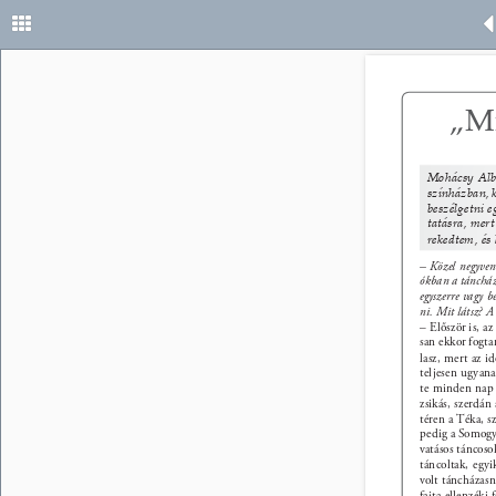
„Mi
Mohácsy Albe
színházban, 
beszélgetni 
tatásra, mert
rekedtem, és 
– Közel negyven
ókban a táncházm
egyszerre vagy b
ni. Mit látsz? 
– Először is, a
san ekkor fogta
lasz, mert az i
teljesen ugyan
te minden nap
zsikás, szerdán
téren a Téka, 
pedig a Somogyi
vatásos táncoso
táncoltak, egy
volt táncházasn
fajta ellenzéki