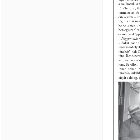
a sok közül. A v
tűnőben, a „tilt
természetes, és
értékesebb – sz
ség is a mai med
be ne is menjün
ben egyszerűen 
ez már végképp
– Nagyon más m
– Sokat gondo
szórakozóhelyek
táncház”-nak! Ö
tánc. Rendszere
ket, volt az eg
lom. Bevallom,
innen-onnan, h
táncház, inkább
cióját a dolog,