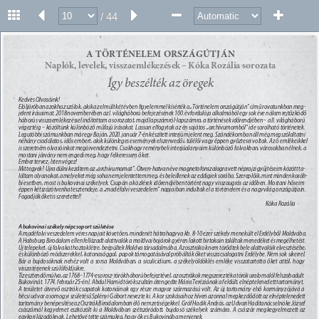
/ 44
9 
A TÖRTÉNELEM ORSZÁGÚTJÁN 
Naplók, levelek, visszaemlékezések – Kóka Rozália sorozata 
Így beszélték az öregek 
Kedves Olvasóink! 
Elöljáróban azokhoz szólok, akik az elmúlt két évben ﬁgyelemmel kísérték a „Történelem országútján” című rovatunkban meg- 
jelent írásaimat. 2018 novemberében az I. világháború befejezésének 100. évfordulója alkalmából egy sok éve nálam rejtőzködő 
háborús visszaemlékezéssel indítottam a sorozatot, majd lapszámról-lapszámra, a történések időrendjében – a II. világháború 
végeztéig – közöltünk különböző műfajú írásokat. Lassan elfogytak az én sajátos „archívumomból” ide sorolható történetek. 
Legutóbbi számunkban már egy Baján, 2020. január 7-én készített interjúm jelent meg. Szándékomban áll még megszólaltatni 
néhány csodálatos, idős embert, akik különleges események elszenvedői, túlélői vagy éppen győztesei voltak. Az ő emlékeikkel 
is szeretném olvasóinkat megörvendeztetni. Csakhogy reménybeli interjúalanyaim különböző falvakban, városokban élnek, a 
mostani járvány nem engedi meg, hogy felkeressem őket. 
Ember tervez, Isten végez! 
Mit tegyek? Újra dúlni kezdtem az „archívumomat”. Ötven-hatvan éve magnetofonszalagra vett néprajzi gyűjtéseim között ta- 
láltam olyanokat, amelyeket még soha nem jelentettem meg, és beleillenek az eddigiek sorába. Szereplőik, mint minden koráb- 
bi esetben, most is bukovinai székelyek. Csupán a közlések időrendjében történt nagy visszaugrás az időben. Mostani hőseim 
éppen kétszázötvenhat esztendeje, a „madéfalvi veszedelem” napjaiban indultak el a történelem és a nagyvilág országútjain. 
Fogadják őket is szeretettel! 
Kóka Rozália 
A bukovinai székely népcsoport születése 
A madéfalvi veszedelem véres napjait követően, mindenét hátrahagyva kb. 8-10 ezer székely menekült el Erdélyből Moldvába. 
A Habsburg Birodalom ellen fellázadt alattvalók a moldvai bojárok gyéren lakott birtokain találtak menedéket és megélhetést. 
Új telepeket, új falvakat hoztak létre, beépültek Moldva társadalmába. Az osztrákok nem törődtek bele alattvalóik elvesztésébe, 
és különböző módszerekkel, katonasággal, papok támogatásával próbálták őket visszacsalogatni Erdélybe. Nem sok sikerrel. 
Bár a bujdosóknak nehéz volt a sorsa Moldvában, a siculicidium, a székelyöldöklés emléke visszatartotta őket attól, hogy 
visszatérjenek szülőföldjükre. 
Tíz esztendő múlva, az 1768–1774-es orosz-török háború befejeztével, az osztrákok megszerezték a török uralom alól felszabadult 
Bukovinát. 1774. február 25-én I. Abdul Hamid török szultán átengedte Mária Teréziának a feldúlt, elnéptelenedett tartományt. 
A területet átvevő osztrák csapatok katonáinak egy része magyar származású volt. Az új tartomány első kormányzójává a 
bécsi udvar a somogyi születésű Splényi Gábort nevezte ki. A kor szokásaihoz híven azonnal megkezdődött az elnéptelenedett 
tartomány benépesítése az Osztrák Birodalomban élő nemzetiségekkel. Gróf Hadik András, az Udvari Haditanács elnöke József 
császárnál kegyelmet eszközölt ki a Moldvában szétszóródott, bujdosó székelyek számára. A császár megkegyelmezett az 
egykori lázadóknak. Lehetővé tette számukra, hogy ők es Bukovinába menjenek. 