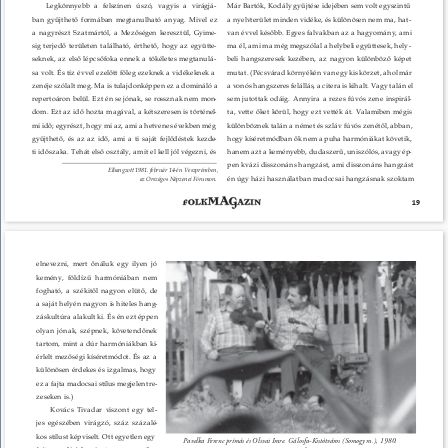
Legkönnyebb a felszínen úszó, vagyis a virágjá
- 
Már Bartók, Kodály gyűjtése idejében sem volt egyszintű 
ban gyűjthető formában megtanulható anyag. Mivel ez 
a nyelvterület minden vidéke, és különösen nem ma, hat
- 
a nagyrészt Szatmártól, a Mezőségen keresztül, Gyime
- 
van évvel később. Egyes falvakban az a hagyomány, ami 
sig terjedő területen található, érthető, hogy az együtte
- 
ma él, ami ma még megszólal a helybeli együttesek, hely
- 
seknek, az első lépcsőfoka ennek a tökéletes megtanulá
- 
beli hangszeresek kezében, az nagyon különböző képet 
sa volt. És tíz évvel ezelőtt főleg ezeknek a vidékeknek a 
mutat. (Pécsvárad környékén van egy kis körzet, ahol már 
zenéje szólalt meg. Ma is tulajdonképpen ez a domináló a 
a vonós hangszeres felállás, a citera is kihalt. Vagy talán el 
repertoáron belül. Ezt én se jónak, se rossznak nem mon
- 
sem jutottak odáig. Annyira a rezes fúvós zene inspirál
- 
dom. Ezt az idő hozta magával, a kétszeresen is történel
- 
ta, vette őket körül, hogy ezt vették át. Valamiben mégis 
mi idő; egyrészt, hogy mi az, ami a hetvenes években még 
különböznek talán a német és szláv fúvós zenétől, abban, 
gyűjthető, és az az idő, ami a ti saját fejlődéstek kezde
- 
hogy kíséretmódban ők nem a puha harmóniákat követik, 
ti időszaka. Tehát első osztály, amit el kell jól végezni, és 
hanem azt a keményebb, dudaszerű, uniszólós, avagy ép
- 
pen kvázi disszonáns hangzást, ami disszonáns hangzást 
Elhangzott 1981. február 14-én Veszprémben, 
én úgy házi használatban madocsai hangzásnak szoktam 
az Országos Népzenei Fórumon. 
19 
elnevezni, mert őnáluk egy ilyen jó 
kemény, földízű harmóniában nem 
fogható, a székitől nagyon elütő, de 
a saját helyén nagyon is hiteles hang
- 
záskultúra alakult ki. És én ezt éppen 
olyan jónak, szépnek, követendőnek 
tartom, mint a dúr harmóniákban ki
- 
érlelt mezőségi kíséretmódot. És az a 
különösen érdekes és izgalmas, hogy 
ez a fajta madocsai stílus megjelent re
- 
zeseken is.) 
Kovács Tivadar viszont egy tel
- 
jes egészében virágzó, száz százalé
- 
kos stílust képviselt. Ott egyetlen egy 
Pavelka Ferenc prímás és Olsvai Imre. Gálosfa-Kistótváros (Somogy m.), 1980. 