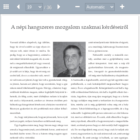
/ 36
18 
A népi hangszeres mozgalom szakmai kérdéseiről 
Vannak időtlen alapelvek, úgy időtlen, 
amit némelyetek már kitűnőre elvégzett, 
hogy tíz évvel ezelőtt az épp olyan ér
- 
az a mezőségi, kalotaszegi, Szamos men
- 
vényes volt, mint ötven év múlva. Ez 
ti és a gyimesi zene. 
pedig, hogy az a hagyomány, aminek a 
Nehezebb osztály a második osz
- 
művelését kitűztük magunk elé, és ami
- 
tály, amiben már a gyűjtőélmény nem 
nek a megszólaltatását jól vagy rosszul, 
adhat támpontot. Ami már a nép élő 
de mégiscsak elkezdtük. Ugyanakkor a 
gyakorlatában kiveszett, de magneto
- 
jó szülő azt is látja, hogy itt-ott még csi
- 
fon-, fonográf- és gramofonfelvételek
- 
szolni kell, de ez a csiszolni való, nevel
- 
ről még mint hallásélmény elsajátítható. 
ni való nem azt jelenti, hogy kár volt a gyerekeknek világ
- 
A harmadik a legnehezebb, amivel egy-két együttes már 
ra jönnie, hanem azt jelenti, hogy szeretném, hogy a gye
- 
próbálkozik, a csak kottafejekből megtanulható hagyo
- 
rekem minél tökéletesebb legyen. Hát így, elnézést, hogy 
mány. És ez a legnehezebb. Kétségtelenül ezzel kell a leg
- 
szülőnek titulálom magam, mikor legfeljebb bátyátok le
- 
több erőfeszítéssel birkózni, ide kell a legtöbb alkotó fan
- 
hetnék, de főleg azért, mert dióhéjban nekem is lezajlot
- 
tázia, fegyelem, újra meg újra megrágni, hogy ez a kotta
- 
tak ezek a folyamatok, amikor az ötvenes években pró
- 
fej úgy szólaljon meg ismét a torkunkon és a hangszerün
- 
báltunk egy kisegyüttest létrehozni a bátyám vezetésével. 
kön, mintha azt is még gyűjtöttük volna még ott a hely
- 
Bizonyos gyakorlati és elvi problémák már akkor felhal
- 
színen. Tehát lélektanilag ez a legnagyszerűbb, de a leg
- 
mozódtak. 
nehezebb. Legkönnyebb persze utánozni az első fokoza
- 
Az, hogy mit játsszunk, hogyan játsszunk, hova nyúl
- 
tot, mert az előttünk van. És azok, akik elkezdik a hagyo
- 
junk anyagért, milyen formában szólaltassuk meg. 
mány ápolását, elkezdik a hagyománynak a megszólalta
- 
Úgy fogalmaznám meg, hogy három nagy rétege van 
tását, azoknak persze hogy az első osztályt kell végigjárni
- 
annak a hagyománynak, ami előttünk hever, amit már el
- 
uk. De ne elégedjünk meg azzal, hogy csak le tudjuk utá
- 
kezdtük kézbe venni. De ez a három réteg nagyon egye
- 
nozni, nagyszerűen is, de csak utánozzuk azt, amit amúgy 
netlenül vált a vérünkké. 
is hallunk. És amit amúgy is hallunk, az sem egységes. 