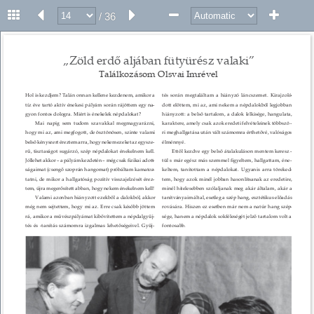
/ 36
13 
„Zöld erdő aljában fütyürész valaki” 
Találkozásom Olsvai Imrével 
Hol is kezdjem? Talán onnan kellene kezdenem, amikor a 
tés során megtaláltam a hiányzó láncszemet. Kirajzoló
- 
tíz éve tartó aktív énekesi pályám során rájöttem egy na
- 
dott előttem, mi az, ami nekem a népdalokból legjobban 
gyon fontos dologra. Miért is énekelek népdalokat? 
hiányzott: a belső tartalom, a dalok lelkisége, hangulata, 
Mai napig sem tudom szavakkal megmagyarázni, 
karaktere, amely csak azok eredeti felvételeinek többszö
- 
hogy mi az, ami megfogott, de ösztönösen, szinte valami 
ri meghallgatása után vált számomra érthetővé, valóságos 
belső kényszert éreztem arra, hogy nekem ezeket az egysze
- 
élménnyé. 
rű, tisztaságot sugárzó, szép népdalokat énekelnem kell. 
Ettől kezdve egy belső átalakuláson mentem keresz
- 
Jóllehet akkor – a pályám kezdetén – még csak ﬁzikai adott
- 
tül s már egész más szemmel ﬁgyeltem, hallgattam, éne
- 
ságaimat (csengő szoprán hangomat) próbáltam kamatoz
- 
keltem, tanítottam a népdalokat. Ugyanis arra töreked
- 
tatni, de mikor a hallgatóság pozitív visszajelzését érez
- 
tem, hogy azok minél jobban hasonlítsanak az eredetire, 
tem, újra megerősített abban, hogy nekem énekelnem kell! 
minél hitelesebben szólaljanak meg akár általam, akár a 
Valami azonban hiányzott ezekből a dalokból, akkor 
tanítványaim által, esetleg a szép hang, esztétikus előadás 
még nem sejtettem, hogy mi az. Erre csak később jöttem 
rovására. Hiszen ez esetben már nem a natúr hang szép
- 
rá, amikor a művészpályámat kibővítettem a népdalgyűj
- 
sége, hanem a népdalok sokféleségét jelző tartalom volt a 
tés és -tanítás számomra izgalmas lehetőségeivel. Gyűj
- 
fontosabb. 