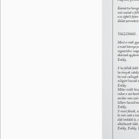
Kieresztve hangj
már szalad a fel
s az égbolt fejére
áldást permetezve
VALLOMÁS...
Mint a riadt gyer
s most könnye pa
vigasztalni maga
akárcsak egykoro
Erdély. 
S ha felhők fedik
ha árnyak zabáljá
ha már csillagok 
világért hozzád s
Erdély. 
Mikor üvölt kínj
mikor a szó becst
amikor nem szár
lelkem hozzád sie
Erdély. 
S mint fáradt, s
ki már csak a tis
eléd térdelek le, 
elkárhozott lélek,
Erdély, Erdély, 