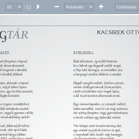
/ 52
Á
T 
R 
KACSIREK OTT
GATÓ 
ESTELEDIK 1. 
ét felnyitná a hajnal, 
Késő délutánon, ég és föld határán, 
nak álmos denevérek, 
ha a bokrok ága bágyadt szellőt rezget, 
őt lengenek a dombok, 
a Nap haló korongja, az önvérében ázó, 
 álmából felébred. 
a kanyargó utcákra lebbenti a csendet. 
tja, akárcsak a hajnal, 
Megáll csorgók mellett, latolva a percet, 
 széjjel tekint lopva: 
némán elidőzget sáncok füves partján, 
rem, egy kis hiba csúszott, 
csalfa víztükörben nézi magát lopva, 
llegbe burkolta! 
a dél tüzét kutatva elhamvadó arcán. 
 a virgonc rozsdafarkút, 
Egy ráncos kispadon, az utcaajtó mellett, 
lődő tarkabarka szarkát: 
ködös szemekkel, mint ki vár még valamire, 
m, vegyük gyorsan csőrbe, 
tán ajtónyikorgásra, vagy gyermekzsivajra, 
 mind-akárhány sarkát! 
a távolt vallatja egy fejkendős nénike. 
ek, felborzolják tolluk, 
Vén kalapja alatt templomtorony ásít, 
nnak, akár apró kések, 
egy utolsót nyújtózik érintve az eget, 
szemük lángja lobban: 
a megrekedő időn lendít még harangja, 
elhő, csúfos lesz a véged! 
útjukra bocsátván a denevéreket. 