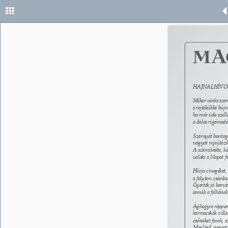
HAJNALHÍVO
Mikor vörös szem
s rejtekükbe búj
ha már üde szell
a dalos rigómadár
Szárnyát bontoga
nagyot nyújtózik,
A számításba, ké
valaki a Napot fe
Hívja cinegéket,
a folyton zsémbe
Gyertek jó komái
annak a felhőnek
Ághegyre röppenn
karmocskák villa
csőreiket fenik, 
Meglásd, gonosz f