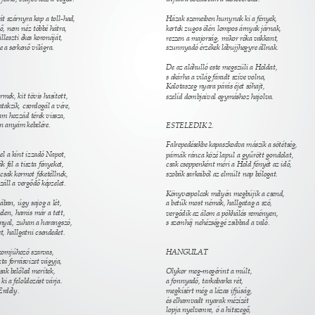
át szárnyra kap a toll-had, 
Házak szemeiben hunynak ki a fények, 
hő, nem néz többé hátra, 
kertek zugos ölén lompos árnyak járnak, 
 illeszti ékes koronáját, 
rezzen a majorság, mikor róka vakkant, 
 a serkenő világra. 
szunnyadó érzékek lábujjhegyre állnak. 
De az aláhulló este megszüli a Holdat, 
 
s akárha a világ fáradt szíve volna, 
Kalotaszeg nyara párás éjet sóhajt, 
mek, kit tövis hasított, 
szelíd dombjaival egymáshoz hajolva. 
takzik, csordogál a vére, 
m hozzád térek vissza, 
n anyám kebelére. 
ESTELEDIK 2. 
Falrepedésekbe kapaszkodva mászik a sötétség, 
 el a kínt izzadó Napot, 
párnák ránca közé lapul a gyűrött gondolat, 
k fel a tiszta fényeket, 
csak cseppenként méri a Hold fényét az idő, 
csak kormot feketéllnek, 
szobák sarkaiból az elmúlt nap bólogat. 
záll a vergődő képzelet. 
Könyvespolcok mélyén megbújik a csend, 
ában, úgy sajog a lét, 
a betűk most némák, hallgatag a szó, 
elen, hamis már a tett, 
vergődik az álom a pókhálós reményen, 
nyal, zuhan a harangszó, 
s szemhéj nehézséggé zsibbad a való. 
t, hallgatni csendedet. 
zomjúhozó szarvas, 
HANGULAT 
zta forrásvizet vágyja, 
csak belőled merítek, 
Olykor meg-megérint a múlt, 
 ki a feloldozást várja. 
a fonnyadó, tarkabarka rét, 
Erdély. 
megkísért még a lázas ifjúság, 
és elhamvadt nyarak mézízét 
lopja nyelvemre, ó a hitszegő, 