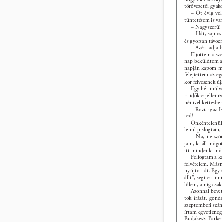
törővezetői gyako
– Öt évig vol
tüntetésem is van
– Nagyszerű! 
– Hát, sajnos
és gyorsan távoz
– Azért adja b
Eljöttem a sze
nap beküldtem az
napján kapom meg
felejtettem az e
kor felvesznek ú
Egy hét múlva
ri időkre jellem
nénivel kettesbe
– Rozi, igaz 
ted! 
Önkéntelenül
lenül pislogtam,
– Na, ne szó
jam, ki áll mögöt
itt mindenki mögö
Felfogtam a k
felvételem. Más
nyújtott át. Egy
állt”, segített m
lőlem, amíg csa
Azonnal bevet
tok írását, gond
szeptemberi szám
írtam egyetlenegy
Budakeszi Parkerd