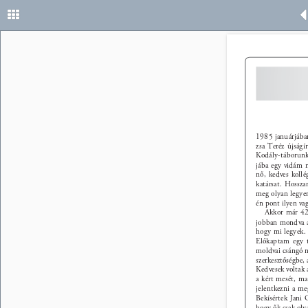
30 
1985 januárjában
zsa Teréz újságí
Kodály-táborunka
jába egy vidám m
nő, kedves koll
katársat. Hossza
meg olyan legyen
én pont ilyen vag
Akkor már 42 
jobban mondva a
hogy mi legyek.
Előkaptam egy t
moldvai csángó n
szerkesztőségbe,
Kedvesek voltak 
a kért mesét, ma
jelentkezni a me
Bekísértek Jani 
hogy ők csak oly