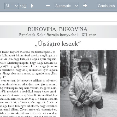
/ 52
BUKOVINA, BUKOVINA 
Részletek Kóka Rozália könyvéből – XIII. rész 
„Újságíró leszek” 
 levelet kaptam a 
Kisdobos 
szerkesztőségéből. Jó- 
ró küldte, aki három évvel azelőtt meglátogatta a 
t. Az írta, hogy küldjek a lapjuk nyári magazin- 
esét. Mellesleg megírta, hogy Nagy Katalin író- 
éganőjük nyugdíjba vonul, keresnek egy jó mun- 
n részletezte, hogy az új munkatárs ilyen legyen, 
. Ahogy olvastam a sorait, azt gondoltam: „Hát, 
yok!”. 
éves voltam, de sehogy se találtam a helyemet, 
 munkahelyemet. Állandóan azon járt az eszem, 
 Gyerekújságíró még nem voltam, megpróbálom. 
réfás mesécskét a sokból. 
A hazug kecske 
című 
épmesét választottam, és beállítottam a Kisdobos 
 ami a XI. kerületben, az Orlay u. 4-ben működött. 
a munkatársak, leültettek, kérdezgettek. Átadtam 
jd egy kicsit feszengve kiböktem, hogy szeretnék 
güresedő állásra. Zavart mosolyok, összenézések. 
Gabriella főszerkesztő szobájába, aki azt mondta, 
an munkatársat vehetnek fel, akinek hosszabb út- 