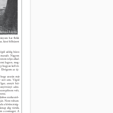
kovács László 
zványom hat ﬂekk 
e, kissé felhúzott 
Végül addig húzo- 
k maradt. Nagyon 
ztem teljes alkal- 
rmi legyen, meg- 
y hogyan kell rö- 
. Elvégzem az új- 
, hogy azután már 
 sort sem. Végül 
 Igaz, annyit hiá- 
zonyítványt adni. 
szereplésem volt, 
etni. 
dobos szerkesztő- 
áját. Nem voltam 
la a kíváncsiság- 
snap alig várták, 
m a csomagot. A 