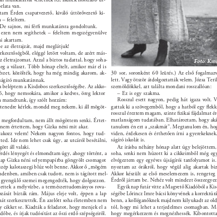
rlata van. 
tam Érden csapatvezető, kiváló úttörővezető ki- 
 – feleltem. 
De sajnos, mi férﬁ munkatársra gondoltunk. 
 ezen nem segíthetek – feleltem megszégyenülve 
ni akartam. 
e az életrajzát, majd meglátjuk! 
rkesztőségből, eléggé letört voltam, de azért más- 
 életrajzomat. Azzal a biztos tudattal, hogy soha- 
Fotó: Kun
 a választ. Több hónap eltelt, amikor már el is 
gészet, közölték, hogy ha még mindig akarom, ak- 
30 sor, soronként 60 leütés.) Az első fogalma
lett. Vagy ötször átdolgoztatták velem. Józsa Terik
jságíró munkatársnak. 
 beléptem a Kisdobos szerkesztőségébe. Az akko- 
szemöldökkel, azt találta mondani rosszallóan: 
ző, hogy nemsokára, amikor a kedves, öreg lektor 
– Ez is egy szakma. 
Rosszul esett nagyon, pedig hát igaza volt. 
n maradtunk, így szólt hozzám: 
Istenedre kérlek, mondd meg nekem, ki áll mögöt- 
gattak ki a szövegemből, hogy a hatból egy ﬂek
rosszul éreztem magam, szinte ﬁzikai fájdalmat ére
matlanságom tudatában. Elhatároztam, hogy aká
 megfordultam, nem állt mögöttem senki. Értet- 
 nem értettem, hogy Gizka néni mit akar. 
tanulom én ezt a „szakmát”. Megtanulom én, hog
rakozz velem! Nekem nagyon fontos, hogy tud- 
viden, érdekesen és érthetően írni a gyerekeknek
ságíró iskolát is. 
ted. Ide nem lehet csak úgy, az utcáról besétálni, 
tt áll valaki. 
Az írásba néhány hónap alatt úgy belejöttem
érdés lényegét és elmondtam úgy, ahogy történt, a 
soha, senki nem húzott ki a cikkeimből még egy
elvégeztem egy egyéves újságírói tanfolyamot is.
nap Gizka néni selyempapírba göngyölt csomagot 
 szép kalotaszegi blúz volt benne. Akkor ő „mögém 
nyoztam az órákról, hogy végül alig akartak bi
indenben, amiben csak tudott, nem is tágított mel- 
Akkor készült az első meselemezem is, rengeteg 
Érdről jártam be. Nehéz volt mindezt összeegyezt
k gyengülő szemei megengedték, hogy dolgozzon. 
ettek a mélyvízbe, a természettudományos rova- 
Egyik nap futár vitte a Magvető Kiadóból a Kis
ozását bízták rám. Május eleje volt, éppen a lap 
ségébe Lőrincz Imre bácsi könyvének a korrektúr
benn, a kolléganőknek majdnem kilyukadt az olda
át szerkesztették. Én azelőtt soha életemben nem 
 cikket se. Kiadták a feladatot, hogy menjek el a 
tól, hogy mi lehet a terjedelmes csomagban. Má
őbe, és írjak tudósítást az őszi erdő szépségeiről. 
hogy megérkezzem és megnézhessék. Kibontotta