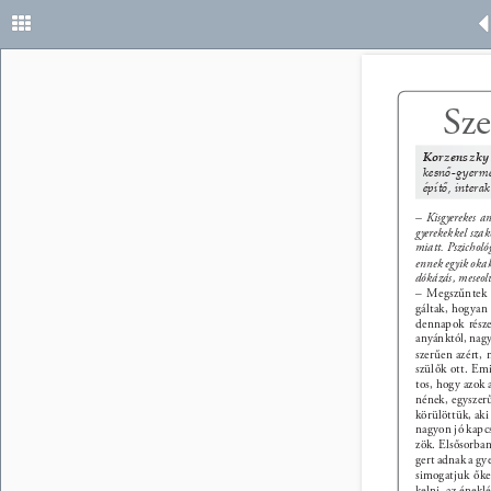
Sze
Korzenszky 
kesnő-gyerme
építő, intera
– Kisgyerekes a
gyerekekkel szak
miatt. Pszicholó
ennek egyik okaké
dókázás, meseolv
– Megszűntek a
gáltak, hogyan 
dennapok része
anyánktól, nagy
szerűen azért, 
szülők ott. Emi
tos, hogy azok a
nének, egyszer
körülöttük, aki
nagyon jó kapcs
zök. Elsősorban
gert adnak a gy
simogatjuk őket
kelni, az énekl