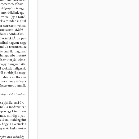
lemezemet, a 
Szere- 
rekégenjárót 
is úgy 
k, mondókáink egy- 
rmese, így a törté- 
ek a mindenki által 
t szerettem volna, 
zenekarom, a 
Klári- 
Buzás Attila a 
Sön- 
, Porteleki Áron pe- 
ezáltal nagyon nagy 
tudjuk teremteni az 
ele tudják magukat 
y hangszerbemutató 
k bemutatják, elme- 
-egy hangszer stb. 
l szokták hallgatni, 
nül elfelejtjük meg- 
 hahó, a csellótam- 
 arra, hogy igényes 
összetettebb annál, 
dszer ad útmuta- 
erepjáték, ami óvo- 
knél, a módszer ezt 
éppen egy kiscsopor- 
anak, mindig olyat, 
natban, majd együtt 
e, hogy a gyermek a 
 az őt foglalkozta- 
yire van lehetőség 