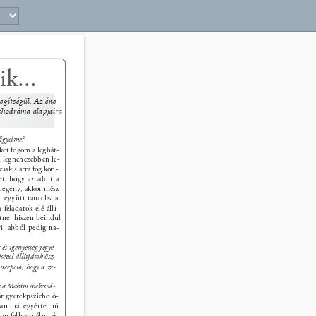
5 
k... 
segítségül. Az éne
- 
chodráma alapjaira 
ﬁgyelme? 
ket fogom a legbát- 
a legnehezebben le- 
sakis arra fog kon- 
t, hogy az adott a 
 legény, akkor mész 
n együtt táncolsz a 
feladatok elé állí- 
etne, hiszen beindul 
ri, abból pedig na- 
s igényesség jegyé- 
ével állítjátok ösz- 
ncepció, hogy a ze- 
i a Makám énekesnő- 
r gyerekpszicholó- 
kor már egyértelmű 
m felhasználni, és 