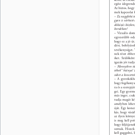
egész idegrends
Az biztos, hogy
mek kapcsolat k
– Ez nagyfokú tu
gyan is várható 
dókázás közben,
korukban? 
– Vizuális dom
egyszerűbb oda
hogy ez a jó út.
dést, befolyásol
tevékenységet. 
nek részt ebbe
iket. Szülőkén
igazán jót tudj
– Mennyiben tük
tékok” hiánya? 
süket a koncerte
– A gyerekekbe
hogy fogékonyak
ra és a szerepj
gei. Egy gyerm
más inger, csak
tudja magát kép
amelyben lehető
áját. Egy konce
kás, hogy vásár
az ilyen környe
is meg kell pró
hogy feljöjjenek
sornak. Hiszek
kell guggolni, l