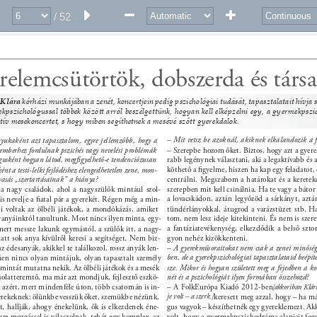
/ 52
relemcsütörtök, dobszerda és társai
Klára 
kórházi munkájában a zenét, koncertjein pedig pszichológiai tudását, tapasztalatait hívja 
kpszichológussal többek között arról beszélgettünk, hogyan kell elképzelni egy, a gyermekpszi
ktív mesekoncertet, s hogy miben segíthetnek a mesévé szőtt gyerekdalok. 
– Mit vetsz be azoknál, akiknek elkalandozik a 
nyukaként azt tapasztalom, egyre jellemzőbb, hogy a 
emberhez fordulnak pszichés vagy nevelési problémák 
– Szerepbe hozom őket. Biztos, hogy azt a gyere
gusként hogyan látod, megﬁgyelhető-e tendenciózusan 
rabb legénynek választani, aki a legaktívabb és 
köthető a ﬁgyelme, hiszen ha kap egy feladatot, c
nt a testi-lelki fejlődéshez elengedhetetlen zene, mon- 
asás „szertartásainak” a hiánya? 
centrálni. Megszabom a határokat és a kereteke
 nagy családok, ahol a nagyszülők mintául szol- 
szerepben mit kell csinálnia. Ha te vagy a bátor
a lovacskádon, aztán legyőzöd a sárkányt, aztá
is nevelje a ﬁatal pár a gyerekét. Régen még a min- 
i voltak az ölbéli játékok, a mondókázás, amiket 
tündérlányokkal, átugrod a varázstüzet stb. Ha 
anyáinktól tanultunk. Most nincs ilyen minta, egy- 
tom, nem lesz ideje kitekinteni. És nem is szer
a fantáziatevékenység, elkezdődik a belső szto
mert messze lakunk egymástól, a szülők itt, a nagy- 
att sok anya kívülről keresi a segítséget. Nem biz- 
gyon nehéz kizökkenteni. 
z édesanyák, akikkel te találkozol, rossz anyák len- 
– A gyerekműsoraitokat nem csak a zenei minőség é
ben, de a gyerekpszichológiai tapasztalataid beépítés
űen nincs olyan mintájuk, olyan tapasztalt személy 
 mintát mutatna nekik. Az ölbéli játékok és a mesék 
sze. Mikor és hogyan született meg a fejedben a ko
olatteremtő, ma már azt mondjuk, fejlesztő eszkö- 
nét és a pszichológiát ilyen formában összehozd? 
– A FolkEurópa Kiadó 2012-ben 
 azért, mert mindenféle úton, több csatornán is in- 
[akkoriban Klár
erekeknek: ölünkbe vesszük őket, szemükbe nézünk, 
je volt – a szerk.] 
keresett meg azzal, hogy – ha má
, hallják, ahogy énekelünk, ők is elkezdenek éne- 
gus vagyok – készíthetnék egy gyereklemezt. Ak
ésre mozgással is válaszolnak, tehát egy komplex, az 
volt, hogy a gyermekpszichodráma alapjait fogo