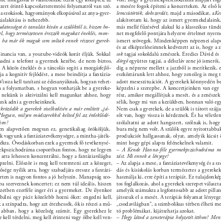
zert érintő kapcsolatteremtési folyamatról van szó. 
a mesére fogok építeni a koncerteken. Az első 
 a szokások, hagyományok elkopásával az anya-gyer- 
lemcsütörtök, dobszerdát
, majd a másodikat, a 
Ke
ialakítása is nehezebb. 
alakítottam ki, hogy az ismert gyermekdalain
datosságot és tanulást kíván a szülőktől is, hiszen ho- 
más mellé fűzésével alakul ki a klasszikus tündé
el, hogy természetesen érezzék magukat éneklés, mon- 
net megfelelő pontjára helyezve értelmet nyern
 ha már ők maguk sem voltak ennek részesei gyerek- 
ismert szövegek. Mindenképpen népzenei alapo
és az elképzeléseimnek kedvezett az is, hogy a 
inancia van, a youtube-videók korát éljük. Sokkal 
sok 
tagjai sokoldalú zenészek. Eredics Dávid és 
adni a telefont a gyermek kezébe, de nem biztos, 
dörgő 
együttes tagjai, a délszláv zene jó ismerői
 A közös éneklés és a táncolás segíti a mozgásfejlő- 
dig a népzene mellett a jazzből is merítkezik, 
ja a kognitív fejlődést, a mese beindítja a fantázia- 
eszköztárunk lett ahhoz, hogy zeneileg is meg 
Vissza kell tanítani az édesanyáknak, hogyan vehet- 
adott meseszituációt. A gyerekek könnyedén b
n a folyamatban, s hogyan vonhatják be a gyereke- 
képzelni a szerepbe. A koncertjeinken van eg
t nekünk is aktivizálni kell magunkat ahhoz, hogy 
rész, amikor megállítjuk a mesét, és a zenésze
unk adni a gyerekeinknek. 
sélik, hogy mi van a kezükben, honnan való egy
röződik a gyerekek viselkedésén a már említett „já- 
Nem csak a gyerekek, de a szülők is tátott szájja
Hogyan, milyen módszerekkel kelted fel az érdeklődé- 
sőt van, hogy vissza is kérdeznek. És ha véletle
ken? 
szólaltatni az adott hangszert, szólnak is, hogy
n alapvetően megvan ez, genetikaliag örököljük, 
bura még nem volt. A szülők egyre nyitottabbak
 vagyunk a fantáziatevékenységre, a mintha-játék- 
produkciót hallgassanak, olyat, amelyik kicsit 
átékra. Óvodáskorban ezek a gyermek fő tevékenysé- 
mint hogy gépi alapra felénekelnek valamit. 
ekpszichodráma csoportban fontos, hogy ne legyen 
– A Kende Hanna-féle gyermekpszichodráma mó
 arra lehessen koncentrálni, hogy a fantáziavilágba 
tást. Mi ennek a lényege? 
zelni. Először is meg kell teremteni azt a közeget, 
– Az alapja a mese, a fantáziatevékenység és a sz
sége nyílik arra, hogy szabadjára eressze a fantázi- 
dás és kisiskolás korban természetes a gyereke
rten is nagyon fontos a jó helyszín. Manapság szo- 
használja ki, erre építi a terápiát. Ez tulajdonk
ba szerveznek koncertet; ez nem túl ideális, hiszen 
tos foglalkozás, ahol a gyerekek szerepet választ
zetben ezerféle inger éri a gyermeket. De ilyenkor 
amelyik számukra a legfontosabb az adott pilla
bálni egy picit közelebb hozni őket: engedni kell, 
játsszuk el a mesét. A terápiás folyamat lényeg
 a színpadra, hogy azt érezhessék, ők is részei a mű- 
„csodavilágban”, a szimbolikus térben élheti meg
 abban, hogy a közelség számít. Egy gyerekhez le 
tó problémákat, kijátszhatja azokat. 
e kell térdelni, meg kell érinteni vagy ölbe kell ven- 
– Hogy látod a zeneterápia helyzetét itthon? Menn