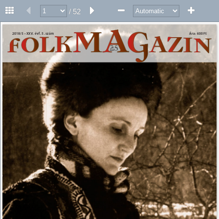
/ 52
2018/5 • XXV. évf. 5. szám 
Ára: 600 Ft 