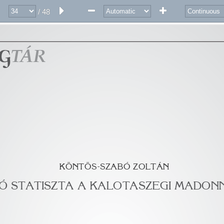
/ 48
Á
T 
R 
KÖNTÖS-SZABÓ ZOLTÁN 
Ó STATISZTA A KALOTASZEGI MADON