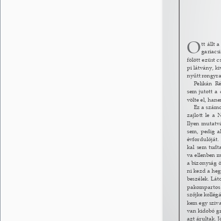
O 
tt állt
gariacs
fölött ezüst 
pi látvány, k
nyűtt rongyra
Pelikán R
sem jutott a
völte el, han
Ez a számo
zajlott le a 
Ilyen mutatv
sem, pedig a
évfordulóját
kal sem tudt
va ellenben m
a bizonyság ö
ni kezd a hegy
beszélek. Lát
pakompartos k
szőjke kollégá
kem egy sziv
van kidobó g
azt árultak. 