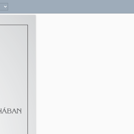
33 
NÁBAN 