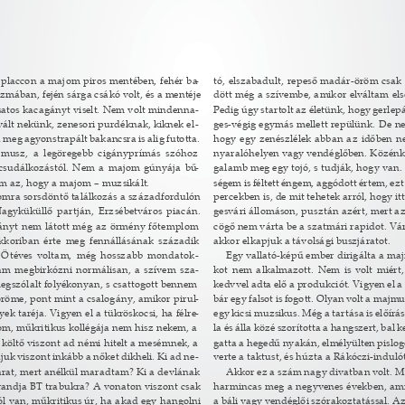
 a placcon a majom piros mentében, fehér ba
- 
tó, elszabadult, repeső madár-öröm csak 
izmában, fején sárga csákó volt, és a mentéje 
dött még a szívembe, amikor elváltam első
csatos kacagányt viselt. Nem volt mindenna
- 
Pedig úgy startolt az életünk, hogy gerlepá
ivált nekünk, zenesori purdéknak, kiknek el
- 
ges-végig egymás mellett repülünk. De ne
 meg agyonstrapált bakancsra is alig futotta. 
hogy egy zenészlélek abban az időben ne
émusz, a legöregebb cigányprímás szóhoz 
nyaralóhelyen vagy vendéglőben. Közénk 
 csudálkozástól. Nem a majom gúnyája bű
- 
galamb meg egy tojó, s tudják, hogy van.
em az, hogy a majom – muzsikált. 
ségem is féltett éngem, aggódott értem, ezt
mra sorsdöntő találkozás a századfordulón 
percekben is, de mit tehetek arról, hogy it
Nagyküküllő partján, Erzsébetváros piacán. 
gesvári állomáson, pusztán azért, mert a
ányt nem látott még az örmény főtemplom 
cögő nem várta be a szatmári rapidot. Vár
kkoriban érte meg fennállásának századik 
akkor elkapjuk a távolsági buszjáratot. 
. Ötéves voltam, még hosszabb mondatok
- 
Egy vallató-képű ember dirigálta a maj
am megbirkózni normálisan, a szívem sza
- 
kot nem alkalmazott. Nem is volt miért
egszólalt folyékonyan, s csattogott bennem 
kedvvel adta elő a produkciót. Vigyen el a 
röme, pont mint a csalogány, amikor pirul
- 
bár egy falsot is fogott. Olyan volt a majmu
ek taréja. Vigyen el a tükröskocsi, ha félre
- 
egy kicsi muzsikus. Még a tartása is előírás
om, műkritikus kollégája nem hisz nekem, a 
la és álla közé szorította a hangszert, bal 
öltő viszont ad némi hitelt a mesémnek, a 
gatta a hegedű nyakán, elmélyülten pislogo
juk viszont inkább a nőket dikheli. Ki ad ne
- 
verte a taktust, és húzta a Rákóczi-indulót
arat, mert anélkül maradtam? Ki a devlának 
Akkor ez a szám nagy divatban volt. Mi
randja BT trabukra? A vonaton viszont csak 
harmincas meg a negyvenes években, am
Jól van, műkritikus úr, ha akad egy hangolni 
a báli vagy vendéglői szórakoztatással. Az