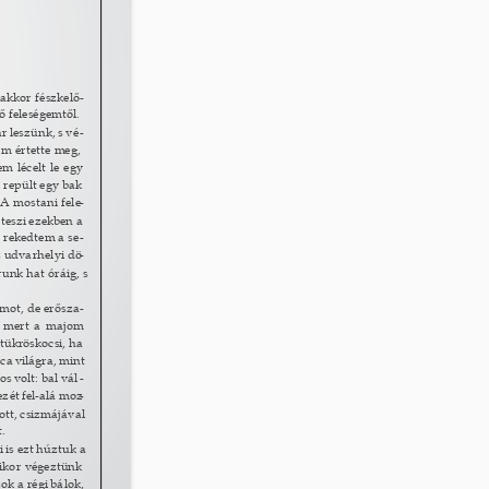
akkor fészkelő
- 
 feleségemtől. 
r leszünk, s vé
- 
m értette meg, 
m lécelt le egy 
repült egy bak 
 A mostani fele
- 
 teszi ezekben a 
t rekedtem a se
- 
z udvarhelyi dö
- 
unk hat óráig, s 
mot, de erősza
- 
, mert a majom 
tükröskocsi, ha 
ca világra, mint 
os volt: bal vál
- 
kezét fel-alá moz
- 
tt, csizmájával 
. 
 is ezt húztuk a 
ikor végeztünk 
ok a régi bálok, 