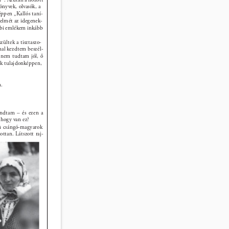
önyvek, olvasók, a 
éppen „Kallós taní- 
lelmét az idegenek- 
ábbi emlékem inkább 
ltek a tisztaszo- 
al kezdtem beszél- 
 nem tudtam jól, ő 
ők tulajdonképpen, 
. 
ndtam – és ezen a 
hogy van ez? 
ü csángó-magyarok 
ttan. Látszott raj- 