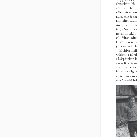
olvasókért. Ha
dóan viselked
nában értettem
nütt, mindenki 
mit lehet tudni
sincs, nem tud
ten, a Szent Is
ressen misekönyv
jól „föltankolt
luta” nem is k
junk és barátok
Moldva mellb
vidéket, a falv
a Kárpátokon k
zás volt: száz-
általunk ismert 
falt stb.) alig
cipőt csak a mi
lotti beszédet 
hal