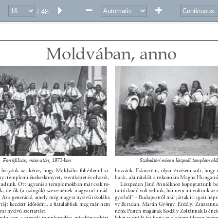
/ 48
Moldvában, anno 
Forrófalván, mise után, 1972-ben 
Szabadtéri mise a lészpedi templom old
i bátyánk azt kérte, hogy Moldvába föltétlenül vi- 
hozzánk. Esküszöm, olyan érzésem volt, hogy 
yi templomi énekeskönyvet, szentképet és olvasót, 
barát, aki rátalált a rokonokra Magna Hungariá
tudunk. Ott ugyanis a templomokban már csak ro- 
Lészpeden Jánó Annáékhoz kopogtattunk be. 
, de ők (a csángók) szeretnének magyarul imád- 
tartózkodó volt velünk, bár nem mi voltunk az e
. Az a generáció, amely még magyar nyelvű iskolába 
gyarból” – Budapestről már jártak itt igazi népr
ortájt kezdett idősödni, a ﬁatalabbak meg már nem 
vy Bertalan, Martin György, Erdélyi Zsuzsanna 
ar nyelvű szertartást. 
nénk Pesten magának Kodály Zoltánnak is ének
lindultam a szegedi templomokba misekönyvekért, 
lehet tudni ki ﬁa-borja ez a három idegen legén