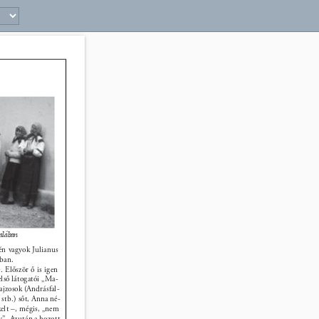
15 
alában 
én vagyok Julianus 
ban. 
Először ő is igen 
lső látogatói „Ma- 
ajzosok (Andrásfal- 
stb.) sőt, Anna né- 
elt –, mégis, „nem 
y”. Azután a hozott 