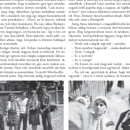
 azt mondom, hogy mindenütt igen-igen tartózko- 
ajándékok, a Kossuth Lajos utcában vett misek
tek velem szemben, keveset mondok. Csak mosta- 
szegedi őrölt paprika meg a szappan, de legfők
 meg, hogy akkoriban, egyházi berkekben minde- 
tó bácsi” neve teljesen föloldotta természetes fé
félt a másiktól, hát még egy idegen ﬁatalembertől: 
től. Férje, Demeter Antal lassabban olvadt. Al
 nem provokátor-e. „Nincs, ne itt keresse, nekünk 
róla szól, mint a feleségéről. 
om, hol lehet hozzájutni. Ha van, akkor Budapes- 
Amíg Anna nénémmel a magnófölvételek készü
tván Társulat boltjában, a Kossuth Lajos utcában ke- 
bában, addig én kinn, a tornácon Anti bátyámm
et, kegytárgyat, ott bizonyára van.” Így is lett, ott 
getni. Elég nyögvenyelősen ment: én kérdezni
am” eme kincsekből. Mint kiderült, ennél jobb „va- 
válaszolni. Arról próbáltam faggatni, hogy kik 
ellett ahhoz, hogy Lészpeden és Klézsén boldogul- 
milyen nemzettudatuk van stb. 
at szerezzünk. 
– Mink csak csángók vagyunk – mondta. 
evágó élmény volt. Itthon viszonylag ismertük a 
– Nem moldvai magyarok? – makacskodtam
ak világát, láttuk, hogyan élnek az emberek. De ott, 
– Nem. Csángók. 
ívül egy egészen más világba csöppentünk. Időuta- 
– És a nyelvük? 
kétszáz évvel korábbi viszonyok közé kerültünk. Az 
– Az is csángó! 
civilizációnak (vezetékes víz, gáz, autó, traktor, asz- 
– De hiszen én csak magyarul tudok – mo
 volt nyoma. Nyár volt, mindenki mezítláb járt-kelt, 
nyelven is beszélgetünk most egymással. Akkor 
sén láttunk az asszonyokon. S a nyelv! Mintha a 
Ha- 
– Na, jól van, egyezzünk ki abban, hogy m
lottuk volna. Alig értettük, pedig magyarul szóltak 
vagyunk – zárta le a témát szelíden, de határozo