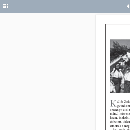
K 
allós Zol
gyünk ann
amennyit csak 
mánul miséznek
kozni, énekelni
járhatott, ekk
ismerték a magy
Így aztán e