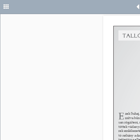
tall
E 
zek Suhaj,
mítva bűnt
san rögzíteni,
töttek vádanya
rek emlékezeté
tó néhány adat
tettestársa el