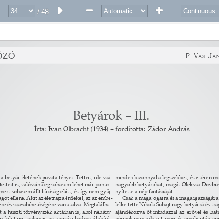
/ 48
ózó 
P. V
J
as 
án
Betyárok – III. 
Írta: Ivan Olbracht (1934) – fordította: Zádor András 
 a betyár életének puszta tényei. Tetteit, ide szá- 
minden bizonnyal a legszebbet, és e téren me
etteit is, valószínűleg sohasem lehet már ponto- 
nagyobb betyárokat, magát Oleksza Dovbus
 mert sohasem állt bíróság előtt, és így nem gyűj- 
nyítette a nép fantáziáját. 
got ellene. Akit az életrajza érdekel, az az embe- 
Csak a maga jogaira és a maga igazságára
re és szavahihetőségére van utalva. Megtalálha- 
lelke tette Nikola Suhajt nagy betyárrá és tr
 a huszti törvényszék aktáiban is, ahol néhány 
ajándékozva őt mindazzal az erővel és hat
len folyt per, valamint az ungvári hadosztálybíró- 
népnek nem adatott meg, és amely után ann