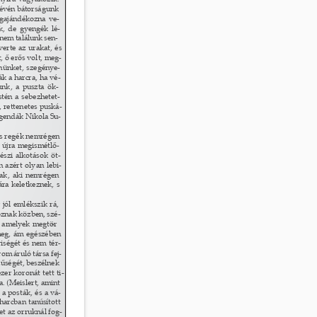
lévén bátorságunk 
egajándékozna ve- 
, de gyengék lé- 
em találunk sen- 
erte az urakat, és 
 ő erős volt, meg- 
nünket, szegénye- 
 a harcra, ha vé- 
nk, a puszta ök- 
tén a sebezhetet- 
, rettenetes puská- 
legendák Nikola Su- 
és regék nemrégen 
 újra megismétlő- 
észi alkotások öt- 
azért olyan lebi- 
ak, aki nemrégen 
ra keletkeznek, s 
jól emlékszik rá, 
oznak közben, szé- 
, amelyek megtör
- 
meg, ám egészében 
iségét és nem tér- 
om áruló társa fej- 
űségét, beszélnek 
zer koronát tett ti- 
 (Meislert, amint 
 a posták, és a vá- 
harcban tanúsított 
t az orruknál fog- 