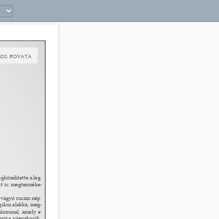
33 
os 
RoVata 
gközelítette a leg
- 
t is: megterméke- 
 vágyó ruszin nép 
agikus alakká, meg- 
alommal, amely e 
yira vágyakozik. 