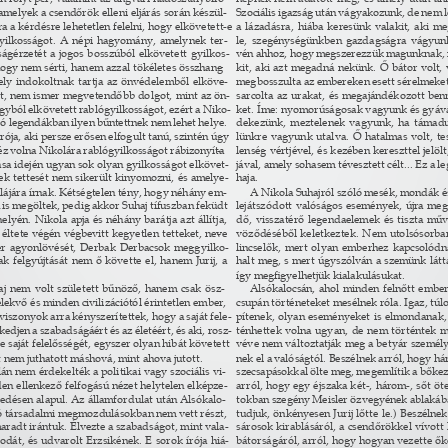
 amelyek a csendőrök elleni eljárás során készül- 
Szociális igazság után vágyakozunk, de nem 
ra a kérdésre lehetetlen felelni, hogy elkövetett-e 
a lázadásra, hiába keresünk valakit, aki m
yilkosságot. A népi hagyomány, amelynek ter- 
le, szegénységünkben gazdagságra vágyunk
ágérzetét a jogos bosszúból elkövetett gyilkos- 
vén ahhoz, hogy megszerezzük magunknak, n
ogy nem sérti, hanem azzal tökéletes összhang
- 
kit, aki azt megadná nekünk. Ő bátor volt, v
mely indokoltnak tartja az önvédelemből elköve- 
megbosszulta az embereken esett sérelmeket,
st, nem ismer megvetendőbb dolgot, mint az ön- 
sarcolta az urakat, és megajándékozott ben
yból elkövetett rablógyilkosságot, ezért a Niko- 
ket. Íme: nyomorúságosak vagyunk és gyávák
óló legendákban ilyen bűntettnek nem lehet helye. 
dekezünk, meztelenek vagyunk, ha támadu
rója, aki persze erősen elfogult tanú, szintén úgy 
lünkre vagyunk utalva. Ő hatalmas volt, tes
éz volna Nikolára rablógyilkosságot rábizonyíta
- 
lenség vértjével, és kezében kereszttel jelölt
sa idején ugyan sok olyan gyilkosságot elkövet- 
jával, amely sohasem tévesztett célt... Ez a 
k tettesét nem sikerült kinyomozni, és amelye- 
haja. 
lájára írnak. Kétségtelen tény, hogy néhány em- 
A Nikola Suhajról szóló mesék, mondák 
n is megöltek, pedig akkor Suhaj tífuszban feküdt 
lejátszódott valóságos események, újra meg
helyén. Nikola apja és néhány barátja azt állítja, 
dő, visszatérő legendaelemek és tiszta műv
éltete végén végbevitt kegyetlen tetteket, neve
- 
vöződéséből keletkeztek. Nem utolsósorban 
er agyonlövését, Derbak Derbacsok meggyilko- 
lincselők, mert olyan emberhez kapcsolódn
ak felgyújtását nem ő követte el, hanem Jurij, a 
halt meg, s mert úgyszólván a szemünk láttá
 
így megﬁgyelhetjük kialakulásukat. 
aj nem volt született bűnöző, hanem csak ösz- 
Alsókalocsán, ahol minden felnőtt ember 
lekvő és minden civilizációtól érintetlen ember, 
csupán történeteket mesélnek róla. Igaz, túl
 viszonyok arra kényszerítettek, hogy a saját fele- 
pítenek, olyan eseményeket is elmondanak
edjen a szabadságáért és az életéért, és aki, rosz- 
ténhettek volna ugyan, de nem történtek 
e saját felelősségét, egyszer olyan hibát követett 
véve nem változtatják meg a betyár személy
t nem juthatott máshová, mint ahova jutott. 
nek el a valóságtól. Beszélnek arról, hogy hár
lán nem érdekelték a politikai vagy szociális vi- 
szecsapásokkal ölte meg, megemlítik a bőkez
n ellenkező felfogású nézet helytelen elképze- 
arról, hogy egy éjszaka két-, három-, sőt öte
edésen alapul. Az államfordulat után Alsókalo- 
tokban szegény Meisler özvegyének ablakába.
dó társadalmi megmozdulásokban nem vett részt, 
tudjuk, önkényesen Jurij lőtte le.) Beszélnek
radt irántuk. Élvezte a szabadságot, mint vala- 
sárosok kirablásáról, a csendőrökkel vívott 
dát, és udvarolt Erzsikének. E sorok írója hiá- 
bátorságáról, arról, hogy hogyan vezette őke