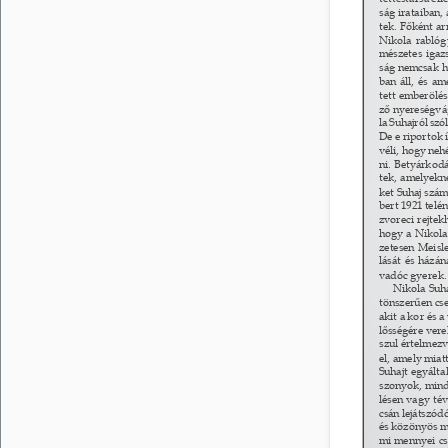
ság irataiban,
tek. Főként ar
Nikola rablóg
mészetes igazs
ság nemcsak h
ban áll, és a
tett emberölé
ző nyereségvág
la Suhajról sz
De e riportok í
véli, hogy neh
ni. Betyárkodá
tek, amelyekne
ket Suhaj szám
bert 1921 telé
zvoreci rejtek
hogy a Nikola 
zetesen Meisl
lását és házán
vadóc gyerek.
Nikola Suh
tönszerűen cse
akit a kor és a
lősségére verek
szul értelmezv
el, amely miat
Suhajt egyálta
szonyok, minde
lésen vagy tév
csán lejátszó
és közönyös ma
mi mennyei cso