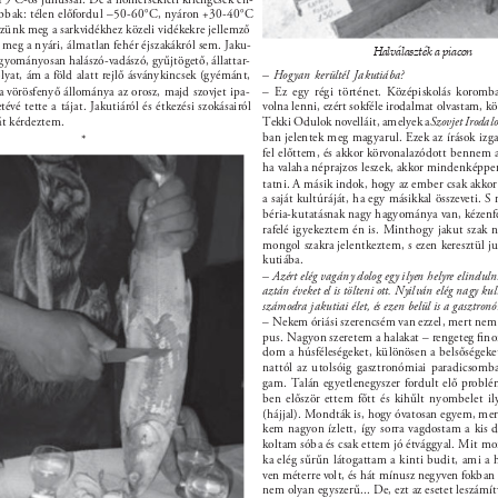
obbak: télen előfordul –50-60°C, nyáron +30-40°C 
ezzünk meg a sarkvidékhez közeli vidékekre jellemző 
l, meg a nyári, álmatlan fehér éjszakákról sem. Jaku- 
Halválaszték a piacon 
agyományosan halászó-vadászó, gyűjtögető, állattar- 
lyat, ám a föld alatt rejlő ásványkincsek (gyémánt, 
– Hogyan kerültél Jakutiába? 
ga vörösfenyő állománya az orosz, majd szovjet ipa- 
– Ez egy régi történet. Középiskolás koromb
etévé tette a tájat. Jakutiáról és étkezési szokásairól 
volna lenni, ezért sokféle irodalmat olvastam, köz
t kérdeztem. 
Tekki Odulok novelláit, amelyek a 
Szovjet Irodal
ban jelentek meg magyarul. Ezek az írások izga
* 
fel előttem, és akkor körvonalazódott bennem a
ha valaha néprajzos leszek, akkor mindenképpen
tatni. A másik indok, hogy az ember csak akkor
a saját kultúráját, ha egy másikkal összeveti. S 
béria-kutatásnak nagy hagyománya van, kézenfe
rafelé igyekeztem én is. Minthogy jakut szak n
mongol szakra jelentkeztem, s ezen keresztül ju
kutiába. 
– Azért elég vagány dolog egy ilyen helyre elinduln
aztán éveket el is tölteni ott. Nyilván elég nagy kult
számodra jakutiai élet, és ezen belül is a gasztron
– Nekem óriási szerencsém van ezzel, mert nem 
pus. Nagyon szeretem a halakat – rengeteg ﬁnom
dom a húsféleségeket, különösen a belsőségeket.
nattól az utolsóig gasztronómiai paradicsom
gam. Talán egyetlenegyszer fordult elő problé
ben először ettem főtt és kihűlt nyombelet ily
(hájjal). Mondták is, hogy óvatosan egyem, mert 
kem nagyon ízlett, így sorra vagdostam a kis d
koltam sóba és csak ettem jó étvággyal. Mit mo
ka elég sűrűn látogattam a kinti budit, ami a h
ven méterre volt, és hát mínusz negyven fokban e
nem olyan egyszerű... De, ezt az esetet leszámí