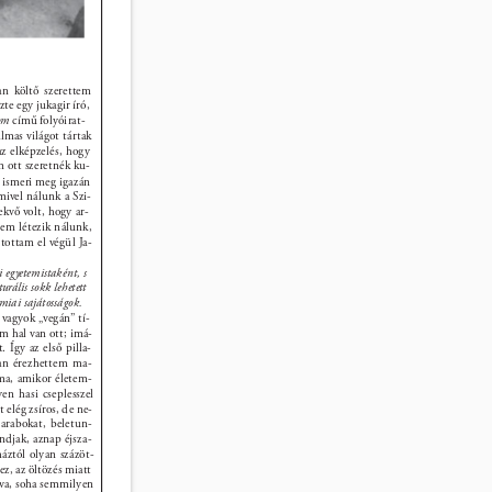
an költő szerettem 
te egy jukagir író, 
om 
című folyóirat- 
lmas világot tártak 
z elképzelés, hogy 
 ott szeretnék ku- 
 ismeri meg igazán 
mivel nálunk a Szi- 
kvő volt, hogy ar- 
em létezik nálunk, 
tottam el végül Ja- 
i egyetemistaként, s 
urális sokk lehetett 
ómiai sajátosságok. 
vagyok „vegán” tí- 
 hal van ott; imá- 
 Így az első pilla- 
ban érezhettem ma- 
ma, amikor életem- 
en hasi cseplesszel 
elég zsíros, de ne- 
arabokat, beletun- 
ndjak, aznap éjsza- 
áztól olyan százöt- 
z, az öltözés miatt 
tva, soha semmilyen 