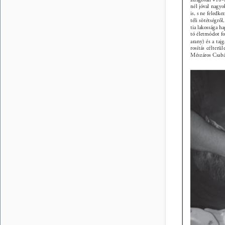
nél jóval nagy
is, s ne feledk
téli sötétségrő
tia lakossága h
tó életmódot fo
arany) és a taj
rosítás célterül
Mészáros Csabá