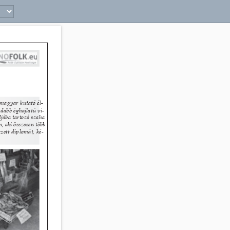
39 
magyar kutató él- 
rdabb éghajlatú vi- 
djába tartozó szaha 
 aki összesen több 
zett diplomát, ké- 