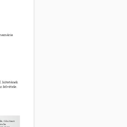
nnamária 
I. kötetének 
 felvétele. 
 
it, Gősi Anett 
in.hu 