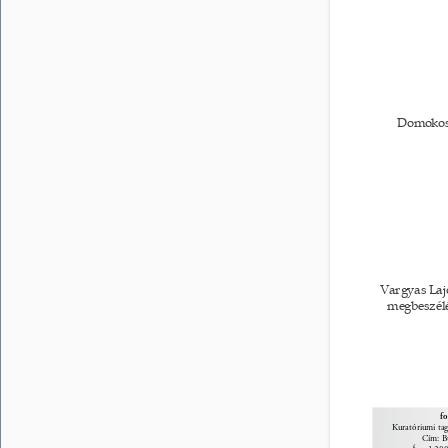
Domokos 
Vargyas Laj
megbeszélé
f
Kuratóriumi tag
Cím: Bu