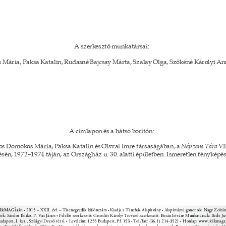
A szerkesztő munkatársai: 
Mária, Paksa Katalin, Rudasné Bajcsay Márta, Szalay Olga, Szőkéné Károlyi A
A címlapon és a hátsó borítón: 
os Domokos Mária, Paksa Katalin és Olsvai Imre társaságában, a 
Népzene Tára 
VI
sén, 1972–1974 táján, az Országház u. 30. alatti épületben. Ismeretlen fényképész
® 
olkMAG 
azin 
2015 – XXII. évf. – Tizenegyedik különszám 
Kiadja a Táncház Alapítvány 
Alapítványi gondnok: Nagy Zoltán
• 
• 
• 
ok: Sándor Ildikó, P. Vas János 
Felelős szerkesztő: Grozdits Károly 
Tervező-szerkesztő: Berán István 
Munkatársak: Bede Jud
• 
• 
• 
dapest, I. ker., Szilágyi Dezső tér 6. 
Levélcím: 1255 Budapest, Pf. 153 
Tel./fax: (36.1) 214-3521 
Honlap: www.folkmagaz
• 
• 
• 