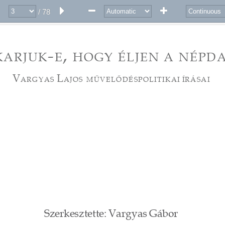
/ 78
- 
, 
KARJUK 
E 
HOGY 
ÉLJEN 
A 
NÉPDA
V 
L 
argyas 
ajos 
műVeLődéspoLitikai 
írásai 
Szerkesztette: Vargyas Gábor 