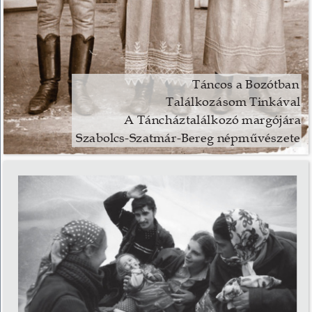
Táncos a Bozótban 
Találkozásom Tinkával 
A Táncháztalálkozó margójára 
Szabolcs-Szatmár-Bereg népművészete 