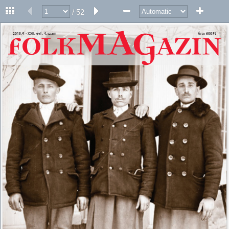
/ 52
2015/4 • XXII. évf. 4. szám 
Ára: 600 Ft 