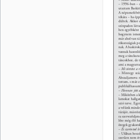
– 1996-ban – a
utaztam Baskíri
A népzenefelvét
tékára – ha épp
dültek. Akkor 
színpadon látta
ben egyébként 
hogynem ismere
már ahol van tá
rökországiak pe
nak. A baskírok
vannak hasonlós
meg a tánckuta
táncokhoz, de t
ami a magyarra
– Mi történt a r
– Mintegy száz
Abszaljamova n
tottam, s már c
publikálhassam
– Honnan jött a 
– Miközben a ku
lamokat hallga
szió terve. Eg
a velünk minde
túráját, másrés
ra szerveződjen
lőre még élő h
öregek gyakoro
– És szerinted l
– Ufában beszé
szerűen nem ér