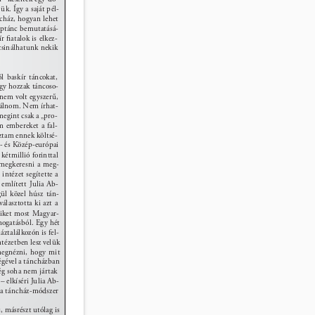
k. Így a saját pél- 
ház, hogyan lehet 
éptánc bemutatásá- 
r ﬁatalok is elkez- 
csinálhatunk nekik 
l baskír táncokat, 
ogy hozzak táncoso- 
 nem volt egyszerű, 
alálnom. Nem írhat- 
egint csak a „pro- 
m embereket a fal- 
ztam ennek költsé- 
t- és Közép-európai 
kétmillió forinttal 
 megkeresni a meg- 
intézet segítette a 
z említett Julia Ab- 
gül közel húsz tán- 
álasztotta ki azt a 
kiket most Magyar- 
mogatásból. Egy hét 
ztalálkozón is fel- 
ézetben lesz velük 
megnézni, hogy mit 
égével a táncházban 
g soha nem jártak 
– elkíséri Julia Ab- 
 a táncház-módszer 
 másrészt utólag is 