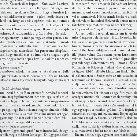
z idén Kossuth-díjat kapott – Kunkovács Lászlóval 
kumentumﬁlmet, kivisszük Ufába és ott levetítjü
ába. Amíg ő fotózott, én folklórgyűjtést végeztem. 
dájukon érthetnék meg, hogyan működik a tánc
megmozgatni városi ﬁatalokat az autentikus n
elek során gyakran előfordult, hogy a furulyás já- 
en táncdallamot játszott – a jelen levők táncra per- 
val és tanításával. Hátha ennek hatására a baskí
derült ki, hogy ez a tánc egészen más, mint amit a 
denek valami hasonlót! Helyettük persze nem 
táncházmozgalmat, ezt csak ők tehetik meg. 
m, és ez ott még élő kultúra. A török népek köré- 
a baskírokéhoz hasonló ugrós jellegű táncok majd- 
– Hogyan sikerült végül a tervet megvalósítani? 
tlenek. A kaukázusiak a grúz, a közép-ázsiaiak – 
– Annak idején Batyunak mutattam felvételrő
mire ő nagyon belelkesedett és azt javasolta, h
nchagyomány – a mongol vagy az iráni perzsa, a tö- 
dig inkább a balkánihoz hasonló stílusban táncol- 
kat, akkor ő megszervezi a táncházat. Ez persze
 markánsan elkülönülő táncstílust képviselnek, bár 
hiszen először is megfelelő táncosokat kellett t
tam Ufába, hogy küldjenek valakit, mert akkor m
ágok a volgai tatárokkal. Azt persze már állapítsák 
tók, hogy ennek lehet-e bármi köze a magyar ugrós 
ﬁk” jöttek volna. Csak személyesen kereshette
ény, hogy a török népek közül a baskírok tánca az, 
vakban. Éveken keresztül sikertelenül próbálko
geit valahogy előteremteni, végül most a „Kele
 leginkább emlékeztet. 
ögzített anyaggal? 
Kutatásért és Képzésért” Alapítvány támogatta 
-százötven népdalt vettem fel. A szövegeket Julia 
az ügyet. Ebből először kiutaztam Baskíriába
felelő embereket. Szerencsére az ufai akadémiai 
éprajzkutató segített pontosítani. Ezeket lefordí- 
sak a dallamok lejegyzése hiányzik, hogy az anyagot 
terepmunkát kocsival, sofőrrel, ellátással, és a
. 
szaljamova elkísért tizenegynéhány faluba. Vé
cost sikerült videóra vennünk. Közülük Batyu v
baskír táncház ötlete? 
raj nevű furulyafélén játszott fülbemászó táncdal- 
három embert, két táncost és egy furulyást, a
ttam, megfogalmazódott bennem egy kettős misz- 
országra utaztatunk – szintén az alapítványi tá
alatt négy helyen tartanak táncházat és a Tánchá
yrészt az, hogy jó lenne megmutatni a magyaroknak 
n bizonnyal szoros rokonságban levő baskírok kul- 
lépnek. De, mindezek előtt a Zenetudományi Int
zt pedig, hogy Baskíriában a magyar táncház módjá- 
egy egynapos tematikus gyűjtés. Ott fogjuk 
táncolnak, és hogy mi lesz az, amit Batyu segíts
ek tánctanulási alkalmak. Ez a tánckultúra ott egye- 
agyomány, de már csak a hatvan-hetven éven felüli 
tanítanak majd. A három „adatközlőt”, akik mé
lják, a huszonnegyedik órában vagyunk. 
külföldön – életük első útlevelét is most kapták 
szaljamova is, aki így élőben ismerkedhet meg
enne ott igény a táncházra? 
lgettem úgymond „proﬁ” néptáncosokkal, de egy- 
alkalmazásával a baskír táncok tanításában. 
tették meg a módszer lényegét. Én úgy gondolom, 
Bízom benne, hogy egyrészt lesz rá érdeklődés,