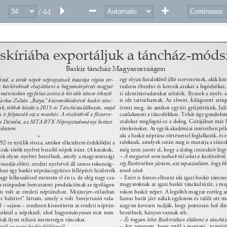
/ 44
skíriába exportáljuk a táncház-móds
Baskír táncház Magyarországon 
egy olyan ﬁatalokból álló szervezetnek, akik ke
id, a török népek néprajzának kutatója régóta ter- 
t a baskíroknak elsajátítani a hagyományőrzés magyar 
tudatra ébredni és keresik azokat a fogódzókat
márciusban egy falusi zenész és két idős táncos érkezik 
ti identitástudatukat erősítik. Ilyenek a nyelv, 
is ide tartozhatnak. Az elvont, kilúgozott szí
arkas Zoltán „Batyu” közreműködésével baskír tánc- 
ak, többek között a 2015-ös Táncháztalálkozón, majd 
érinti meg, de amikor együtt gyűjtöttünk, Juli
 is folytassák ezt a munkát. A részletekről a főszerve- 
csatlakozott a táncolókhoz. Tehát úgy gondolom,
atalokat megfogná ez a dolog. Csírájában már 
ra Dávidot, az MTA BTK Néprajztudományi Intézet 
deztem. 
törekvéseket. Az egyik akadémiai intézetben pél
aki a baskír néptánc-történettel foglalkozik, és 
* 
taloknak, amelyek során meg is mutatja a tánco
92-re nyúlik vissza, amikor elkezdtem érdeklődni a 
sak-török nyelvet beszélő népek iránt. (A kazakok, 
még nem jutott el, hogy a dolog interaktív legy
rok olyan nyelvet beszélnek, amely a magyarországi 
– A magyarok nem tudnak túl sokat a baskírokról
rég Baskíriában jártam, azt tapasztaltam, hogy ők
sodás előtti, eredeti nyelvével áll szoros rokonság- 
an egy baskír néptáncegyüttes fellépését hirdették 
tenek ránk. 
gy lelkesedéssel mentem el én is, de elég nagy csa- 
– Ezért is fontos elhozni ide igazi baskír tánco
magyaroknak az igazi baskír tánckultúrát, s meg
 a színpadon bemutatott produkciónak az égvilágon 
 volt az eredeti néptánchoz. Mojszejev-stílusban 
rokon baskír népet. A legtöbb magyar esetleg a
s balettet” láttam, amely a volt Szovjetunió vala- 
lianus barát járt náluk egykoron és talált ott 
nagyon kevesen tudják, hogy pontosan hol éln
– sajnos – rendesen kiszorította az eredeti néptán- 
 azoknál a népeknél, ahol hagyományosan már nem 
beszélnek, hányan vannak stb. 
ltak ilyen stílusú mesterséges táncokat. 
– És hogyan lehet Baskíriában elültetni a táncház-
– Azt tervezem, hogy erről a mostani „turnéról
tál az igazi baskír folklórral? 