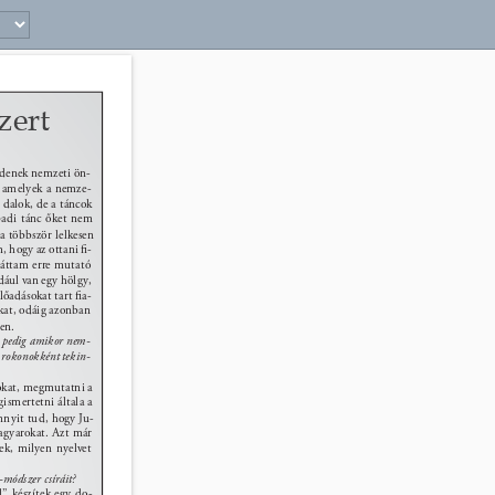
33 
zert 
zdenek nemzeti ön- 
, amelyek a nemze- 
a dalok, de a táncok 
npadi tánc őket nem 
a többször lelkesen 
 hogy az ottani ﬁ- 
láttam erre mutató 
dául van egy hölgy, 
előadásokat tart ﬁa- 
kat, odáig azonban 
en. 
, pedig amikor nem- 
 rokonokként tekin- 
sokat, megmutatni a 
ismertetni általa a 
nnyit tud, hogy Ju- 
magyarokat. Azt már 
ek, milyen nyelvet 
módszer csíráit? 
” készítek egy do- 