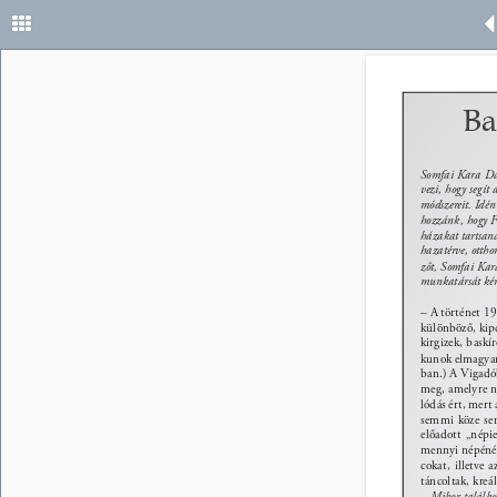
Ba
Somfai Kara Dáv
vezi, hogy segí
módszereit. Idén 
hozzánk, hogy F
házakat tartsan
hazatérve, otthon
zőt, Somfai Ka
munkatársát kér
– A történet 19
különböző, kipc
kirgizek, baskí
kunok elmagyaro
ban.) A Vigadób
meg, amelyre na
lódás ért, mert
semmi köze sem
előadott „népie
mennyi népénél 
cokat, illetve
táncoltak, kreá
– Mikor találkoz