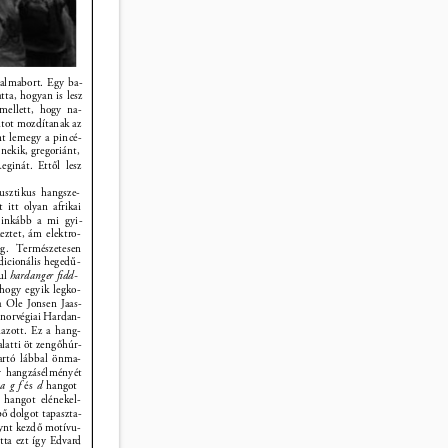
z almabort. Egy ba- 
ta, hogyan is lesz 
mellett, hogy na- 
tot mozdítanak az 
nt lemegy a pincé- 
nekik, gregoriánt, 
eginát. Ettől lesz 
kusztikus hangsze- 
t itt olyan afrikai 
ginkább a mi gyi- 
ztet, ám elektro- 
eg. Természetesen 
dicionális hegedű- 
ul 
hardanger ﬁdd- 
hogy egyik legko- 
a Ole Jonsen Jaas- 
norvégiai Hardan- 
mazott. Ez a hang- 
alatti öt zengőhúr- 
tartó lábbal önma- 
r hangzásélményét 
 a g f 
és 
d 
hangot 
 hangot elénekel- 
pő dolgot tapaszta- 
ynt kezdő motívu- 
tta ezt így Edvard 