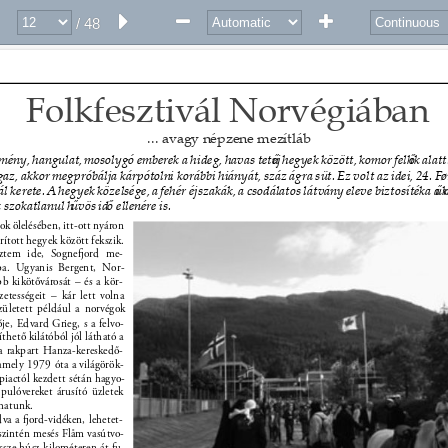
/ 48
Folkfesztivál Norvégiában 
... avagy népzene mezítláb 
lmény, hangulat, mosolygó emberek a hideg, havas tetej
ű 
hegyek között, komor felh
ő
k alatt
igaz, akkor megpróbálja kárpótolni korábbi hiányát, száz ágra süt. Ez volt az idei, 24. F
ál kerete. A hegyek közelsége, a fehér éjszakák, a csodálatos látvány eleve biztosítéka a k
ű
 szokatlanul h
ű
vös id
ő 
ellenére is. 
ok ölelésében, itt-ott nyáron 
orított hegyek között fekszik. 
eztem ide, Sogneord me- 
ba. Ugyanis Bergent, Nor- 
b kikötővárosát – és a kör- 
etességeit – kár lett volna 
született például a norvégok 
je, Edvard Grieg, s a felvo- 
thető kilátóból jól látható a 
a rakpart Hanza-kereskedő- 
amely 1979 óta a világörök- 
lpiactól kezdett sétán hagyo- 
pulóvereket árusító üzletek 
zhatunk. 
va a ord-vidéken, lehetet- 
 szintén mesés Flåm vasútvo- 
sze húsz kilométeren át fu- 