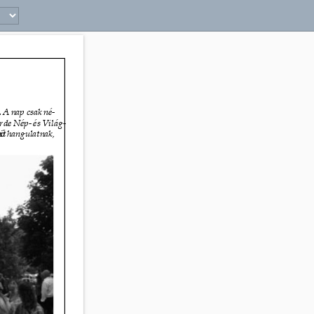
11 
. A nap csak né- 
ørde Nép- és Világ- 
it
n
ő 
hangulatnak, 