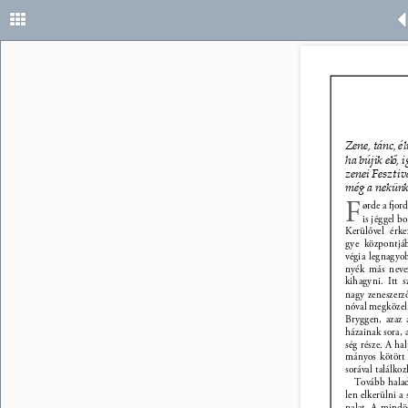
Zene, tánc, é
ha bújik el
ő
, 
zenei Fesztiv
még a nekünk
F 
ørde a ord
is jéggel b
Kerülővel érk
gye központjá
végia legnagyob
nyék más nevez
kihagyni. Itt 
nagy zeneszerző
nóval megközelí
Bryggen, azaz 
házainak sora, 
ség része. A ha
mányos kötött 
sorával találko
Tovább halad
len elkerülni a
nalat. A mindös