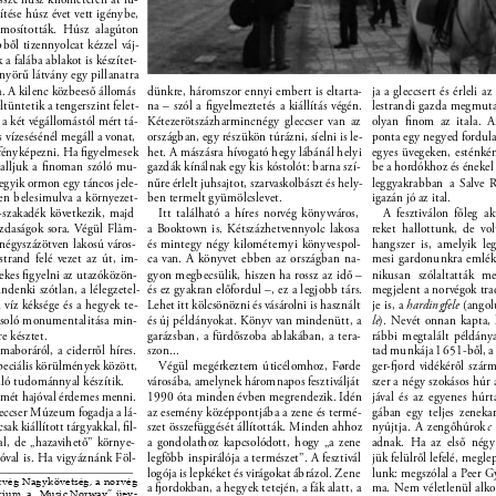
ítése húsz évet vett igénybe, 
amosították. Húsz alagúton 
bből tizennyolcat kézzel váj- 
a falába ablakot is készítet- 
nyörű látvány egy pillanatra 
a. A kilenc közbeeső állomás 
dünkre, háromszor ennyi embert is eltarta- 
ja a gleccsert és érleli a
tüntetik a tengerszint felet- 
na – szól a ﬁgyelmeztetés a kiállítás végén. 
lestrandi gazda megmutat
 a két végállomástól mért tá- 
Kétezerötszázharmincnégy gleccser van az 
olyan ﬁnom az itala. A
s vízesésénél megáll a vonat, 
országban, egy részükön túrázni, síelni is le- 
ponta egy negyed fordula
i fényképezni. Ha ﬁgyelmesek 
het. A mászásra hívogató hegy lábánál helyi 
egyes üvegeken, esténké
alljuk a ﬁnoman szóló mu- 
gazdák kínálnak egy kis kóstolót: barna szí- 
be a hordókhoz és énekel 
 egyik ormon egy táncos jele- 
nűre érlelt juhsajtot, szarvaskolbászt és hely- 
leggyakrabban a Salve R
en belesimulva a környezet- 
ben termelt gyümölcslevet. 
igazán jó az ital. 
szakadék következik, majd 
Itt található a híres norvég könyvváros, 
A fesztiválon főleg a
azdaságok sora. Végül Flåm- 
a Booktown is. Kétszázhetvennyolc lakosa 
reket hallottunk, de vol
négyszázötven lakosú város- 
és mintegy négy kilométernyi könyvespol- 
hangszer is, amelyik le
strand felé vezet az út, im- 
ca van. A könyvet ebben az országban na- 
mesi gardonunkra emléke
ekes ﬁgyelni az utazóközön- 
gyon megbecsülik, hiszen ha rossz az idő – 
nikusan szólaltatták m
indenki szótlan, a lélegzetel- 
és ez gyakran előfordul –, ez a legjobb társ. 
megjelent a norvégok tra
a víz kéksége és a hegyek te- 
Lehet itt kölcsönözni és vásárolni is használt 
je is, a 
hardingfele 
(angol
csoló monumentalitása min- 
és új példányokat. Könyv van mindenütt, a 
le
). Nevét onnan kapta, 
re késztet. 
garázsban, a fürdőszoba ablakában, a tera- 
rábbi megtalált példány
maboráról, a ciderről híres. 
szon... 
tad munkája 1651-ből, a 
speciális körülmények között, 
Végül megérkeztem úticélomhoz, Førde 
ger-ord vidékéről szár
lló tudománnyal készítik. 
városába, amelynek háromnapos fesztiválját 
szer a négy szokásos húr 
smét hajóval érdemes menni. 
1990 óta minden évben megrendezik. Idén 
jával és az egyenes húr
eccser Múzeum fogadja a lá- 
az esemény középpontjába a zene és termé- 
gában egy teljes zeneka
ak kiállított tárgyakkal, ﬁl- 
szet összefüggését állították. Minden ahhoz 
nyújtja. A zengőhúrok 
c
al, de „hazavihető” környe- 
a gondolathoz kapcsolódott, hogy „a zene 
adnak. Ha az első négy
óval is. Ha vigyáznánk Föl- 
legfőbb inspirálója a természet”. A fesztivál 
jük felülről lefelé, megle
logója is lepkéket és virágokat ábrázol. Zene 
lunk: megszólal a Peer G
rvég Nagykövetség, a norvég 
a ordokban, a hegyek tetején, a fák alatt, a 
ma. Nem véletlenül alko
rium, a „Music Norway” ügy- 