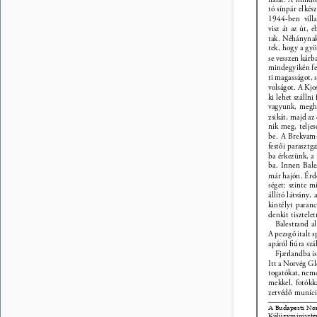
tó sínpár elkész
1944-ben vill
visz át az út, e
tak. Néhánynak 
tek, hogy a gyö
se vesszen kárb
mindegyikén fel
ti magasságot, s
volságot. A Kjo
ki lehet szálln
vagyunk, megh
zsikát, majd az
nik meg, teljes
be. A Brekvam-
festői parasztg
ba érkezünk, a 
ba. Innen Bale
már hajón. Érd
séget: szinte m
állító látvány, 
kintélyt paran
denkit tisztelet
Balestrand al
A pezsgő italt 
apáról ﬁúra szá
Fjærlandba i
Itt a Norvég Gl
togatókat, nemcs
mekkel, fotókk
zetvédő muníci
A Budapesti No
Külügyminiszté