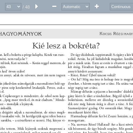
/ 48
 HAGYOMÁNYOK 
K
R
OCSIS 
ÓZSI 
HAGY
Kié lesz a bokréta? 
t, kell a bokréta a pörge kalapba. Kinek van ruzs- 
De úgy dúdolnak, tappintanak! A cigány a kör 
 néni, nem tudja ke’? 
zsikál. Aztán, ha jól kidúdolták magukat, kezdőd
 tülünk, Kati néninek. – Korán reggel mentem, de 
pár a másik után. Ezen az estén is eltartott a tán
eján. 
két óráig. Fáradtan fogtam a munkához reggel 
 ked’ ötven szálot! 
annyit kérdett asszanyam: 
yen annyi, adak én szívesen, mert ám nem ingyen 
– Rózsi, Rózsi! Újból táncon voltál? 
– Ott há’! Még ma öste és holnap öste is megyek
ján jókedvűen számolgatják a ruzsmalintot belé egy 
ilyenkor, s három napig tart a tánc. Ha utána va
 piros szép keszkenővel letakarják. Persze, csak a 
négy napig tart a tánc. 
 el. 
Másnap délután a pijacon a kocsmábo’ dúdolás
uk Csipkeszeget is mindenütt, de sehol nem kap- 
gány kíséri le üket a táncházhoz. Bégyűl újból a
t. „Ipeg most vitték el, én már eladtam.” Minde- 
bokrétáson, mellette ott díszeleg a sorozócéd
lasz – mondják a lejányok. 
dik este még három óráig is eltart a tánc. A ﬁ
pánkodik. 
Szamosújvárro’ gyalog. Ott sorozzák őket. Megy v
 drágáért adjuk a ruzsmalintat, de nincs megﬁ- 
muzsikaszó kíséri őket. 
l tusakadni vele. Itt kerülgetjük egisz télen benn a 
Harmadnap délután fut bé Zsuzsi hozzám, a p
arokba, – a szivarfüstet se szereti. Hej, kínyes vi- 
mosogattam. 
– Na, szervusz Rózsi! Hallatad? Azt a kicsi növé
ízbe tettem. Mük lejányok szoktuk megvenni a 
ták bésorozni, de úgy búsult szegíny. Mit gondo
rétának a szeretőnknek, mikor mennek sor alá. 
rejá nízve. Azt beszélik, hogy úgy mondta, hogy 