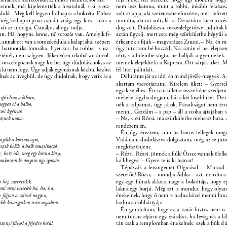
nek, már kijelentették a hivatalnál, s ki is osz- 
nem lesz katona, mint a többi, inkább felakas
édulát. Meg kell legyen holnapra a bokréta. Ehhez 
volt az apja, aki szerencsére elintézte, mert leﬁzett
ég kell apró piras csinált virág, egy kicsi tükör a 
mondta, aki ott volt, látta. De aztán a kicsi növé
ár az ü dolga. Csináljo, ahogy tudja. 
dog volt. Dúdolászva, összeölelgetőzve indultak k
an. Há’ hogyne lenne, tá’ sorozás van. Amelyik ﬁ- 
aztán ügyelj, mert este még szürkületbe bégyűl 
, annak ott van a sorozócédula a kalapjába, szépen 
érkeznek a ﬁjuk – magyarázza Zsuzsi. – Na, én má
n harmonika formába. Ilyenkor, ha többet is isz- 
úgy futottam bé hozzád. Na, aztán el ne felejtsem
leténél, nem szígyen. Jókedvűen rikobálvo táncol- 
tért, s a fülembe súgta, ne hallják a gyermekek.
t összefogóznak nagy körbe, úgy dúdolásznok, s az 
mentek elejekbe ki a Kapusra. Ott várják üket. M
a ki nem fogy. Úgy adják egymásnak kézbül kézbe, 
fél liter pálinkát. 
lnak az üvegbül, de úgy dúdolnak, hogy verik le a 
Délutánra jár az idő, én mind jövök-megyek. A
akartam vacsoráztatni. Kírelem üket: – Gyerte
egyik se éhes. Én szürkületre össze kéne szedjem 
mekeket ágyba dugjam, bár a két kisebbiket. De 
cipőt húz a lábáro, 
egyen el a bálbo, 
nék a talpamat, úgy járok. Fáradtságot nem érze
osi legények 
menni. Gazdám – a pap – áll a szoba ajtajában 
– Na, kicsi Rózsi, ma szürkületbe mehetsz haza. 
éznek utáno. 
rendezem én. 
Én úgy éreztem, mintha borus fellegek mögü
Vidáman, dudolászva dolgoztam, még az se juto
nyílik a kocsma ajtó, 
tszik belőle a halk muzsikaszó, 
megköszönjem: 
e, bort ide, meg egy barna lányt, 
– Rózsi, Rózsi, jönnek a ﬁúk! Össze vannak ölelke
ka lihegve. – Gyere te is ki hamar! 
ulassam ki magam úgy igazán. 
Tépázzák a fersingemet Olgicával. – Mutasd 
szeretőd! Rózsi, – mondja Ádika – azt mondta a 
egy-egy ﬁúnak akkora nagy a bokrétája, hogy eg
 hej, szerettelek, 
nni nem vettelek ha, ha, ha, 
lakna egy borjú. Még azt is mondta, hogy olyan
 fájjon a szíved nagyon, 
énekelnek, hogy ő nem is tudna közel menni hozz
kadna a dobhártyája. 
elek kisangyalom nem tagadom. 
Én gondoltam, hogy ez a tanár biztos nem is 
nem tudna eljárni egy csárdást, ha levágnák a láb
tán csak a templomban énekelnek, ezek a ﬁúk dú
zonyi fátyol a fejedre kerül, 