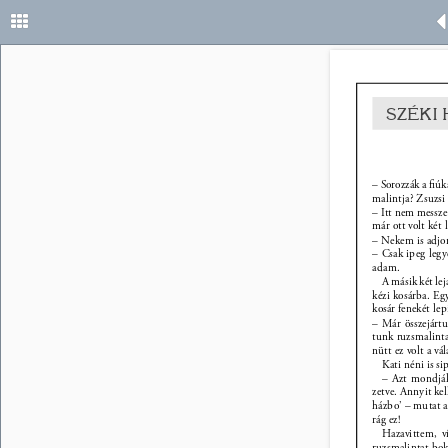
42 
SZÉKI
– Sorozzák a ﬁúka
malintja? Zsuzsi
– Itt nem messze
már ott volt két l
– Nekem is adjon
– Csak ipeg leg
adam. 
A másik két le
kézi kosárba. Egy
kosár fenekét lepi
– Már összejárt
tunk ruzsmalinta
nütt ez volt a vá
Kati néni is si
– Azt mondják
zetve. Annyit kel
házbo’ – mutat a s
rág ez! 
Hazavittem, v
ruzsmalintat bok