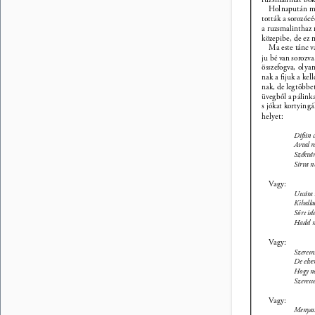
Holnapután men
tották a sorozóc
a ruzsmalinthaz m
közepibe, de ez m
Ma este tánc v
ju bé van sorozva
összefogva, olya
nak a ﬁjuk a kel
nak, de legtöbbe
üvegből a pálink
s jókat kortyingá
helyet: 
Diftin 
Avval m
Székvár
Sírva n
Vagy: 
Utcára 
Kihalla
Sört id
Hadd m
Vagy: 
Szeretni
De elve
Hogy ne
Szerett
Vagy: 
Menyass