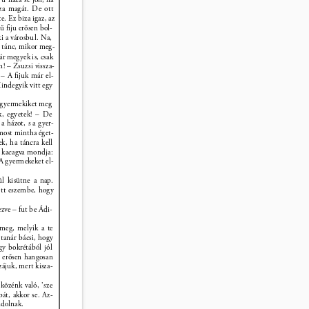
sza magát. De ott 
e. Ez biza igaz, az 
sű ﬁju erősen bol- 
i a városbul. Na, 
a tánc, mikor meg- 
r megyek is, csak 
! – Zsuzsi vissza- 
 – A ﬁjuk már el- 
indegyik vitt egy 
 gyermekiket meg 
k, egyetek! – De 
a házot, s a gyer- 
most mintha éget- 
k, ha táncra kell 
s kacagva mondja: 
A gyermekeket el- 
l kisütne a nap. 
tt eszembe, hogy 
zve – fut be Ádi- 
meg, melyik a te 
tanár bácsi, hogy 
y bokrétából jól 
 erősen hangosan 
ájuk, mert kisza- 
közénk való, ’sze 
át, akkor se. Az- 
dolnak. 