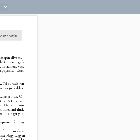
ATÉKÁBÓL 
közepén állva mu- 
ött a tánc, egyik 
c hajnali egy vagy 
a papéknál. Csak 
. Tá’ sorozás van 
sárnap jün, akkor 
znak a ﬁjuk. Ci- 
 tánc. A ﬁjuk szép 
ula. Na, de máso- 
úk innet indulnak 
elük a cigány is, 
apéknál. Én ipeg 
sű ﬁjut nem akar- 
lsz? Nagy szígyen 
ű haza se jön, ha 