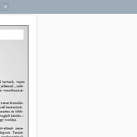
33 
 tartunk, vajon 
 jellemz
ő 
„szfé- 
ne vonatkozásá- 
 zenei formálás 
kell keresnünk. 
zetes és több- 
aglalt kérdés – 
gy csodája. 
övetkez
ő 
zene- 
lópont. Termé- 
i nyelvezetének 