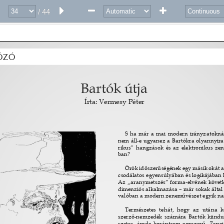
/ 44
ÓZÓ 
Bartók útja 
Írta: Vermesy Péter 
S ha már a mai modern irányzatoknál
nem áll-e ugyanez a Bartókra olyannyira
rikus” hangzások és az elektronikus ze
ban? 
Örök id
ő
szer
ű
ségének egy másik okát a
csodálatos egyensúlyában és logikájában 
Az „aranymetszés” forma-elvének követke
dimenziós alkalmazása – már sokak által t
valóban a modern zenem
ű
vészet egyik na
Természetes tehát, hogy az utána k
szerz
ő
-nemzedék számára Bartók kiindu
szetes, ámde korántsem egyszer
ű
. Zene