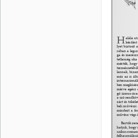
H 
alála ut
kérdést
lyet biztosít
rában a legs
ga és merészs
tetlenség oka 
mérték, hogy
természetéb
ő
lannak, bizar
már az is ált
internacionál
ben megkísére
mérve egész 
gó izmus-ára
a szó rendkív
zárt és tökél
beli m
ű
vészi
mindezt a fo
m
ű
vész végs
Bartók zen
hatjuk, hogy 
szikus-roman
felhasználásá