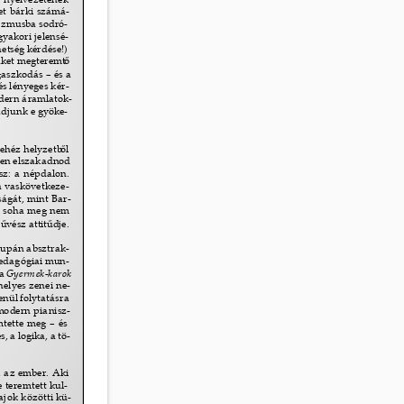
et bárki számá- 
izmusba sodró- 
gyakori jelensé- 
etség kérdése!) 
nket megteremt
ő 
aszkodás – és a 
s lényeges kér- 
odern áramlatok- 
adjunk e gyöke- 
ehéz helyzetb
ő
l 
tlen elszakadnod 
sz: a népdalon. 
 vaskövetkeze- 
ságát, mint Bar- 
 soha meg nem 
ű
vész attit
ű
dje. 
supán absztrak- 
pedagógiai mun- 
 a 
Gyermek-karok 
helyes zenei ne- 
enül folytatásra 
modern pianisz- 
mtette meg – és 
 a logika, a tö- 
, az ember. Aki 
teremtett kul- 
ajok közötti kü- 