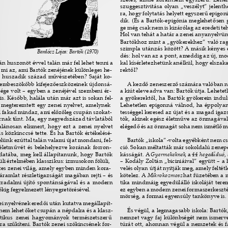
szuggesztivitása olyan „veszélyt” jelenth
ra, hogy folytatás helyett egyszer
ű 
epigon
dik. (És a Bartók-epigónia meglehet
ő
sen 
ge még csak nem is kizárólag az eredeti teh
Hol van tehát a határ a zenei anyanyelvü
Bartókhoz mint a „gyökerekhez” való rag
szimpla utánzás között? A másik kényes é
Bardócz Lajos: Bartók (1970) 
dés: hol van az a pont, ameddig az új, m
án huszonöt évvel talán már fel lehet tenni a 
kal kísérletezhetünk anélkül, hogy elszak
: mi az, ami Bartók zenéjének különleges he- 
rekt
ő
l? 
 a huszadik század m
ű
vészetében? Saját ko- 
zembeszök
ő
bb kifejez
ő
eszközeinek újdonsá- 
A kezd
ő 
zeneszerz
ő 
számára valóban n
ége volt – egyben a zenéjével szembeni ér- 
a kiút eleve adva van: Bartók útja. Lehete
is. Kés
ő
bb, halála után már azt is sokan fel- 
a gyökerekt
ő
l, ha Bartók gyökerein indul
 megteremtett egy zenei nyelvet, amelynek 
Lehetetlen epigonná válnod, ha éppolyan
l fakad mindaz, ami el
ő
z
ő
leg csupán szokat- 
tességgel keresed az újat és a magad igaz
rnak t
ű
nt. Ma, egy negyedszázad távlatából 
tók, akinek egész életm
ű
ve az önmagával
alánosan elismert, hogy ezt a zenei nyelvet 
eléged
ő 
és az önmagát soha nem ismétl
ő 
m
is közkinccsé tette. És ha Bartók értékelésé- 
lünk ezúttal talán valami újat mondani, fel- 
Bartók „iskola”-volta egyébként nem c
életm
ű
vét és belehelyezve korának forron- 
ció. Sokan méltatták már sokoldalú zene
datába, meg kell állapítanunk, hogy Bartók 
kásságát. A 
Gyermekeknek
, a 
44 heged
ű
duó
,
üli értelmében klasszikus: izmusokon fölüli, 
– Kodály Zoltán „biciniáival” együtt – a 
etes zenei világ, amely egyben minden kora- 
velés olyan útját nyitják meg, amely feltétl
 áramlat részletigazságát magában rejti – és 
kötelez. A 
Mikrokozmosz 
hat füzetében a 
rradalmi újító spontánságával és a modern 
tika mindmáig egyedülálló iskoláját tere
ő
kig fegyelmezett lényegretörésével. 
ez egyben a modern zenei formaszerkesztés,
mörség, a formai egyensúly tankönyve is. 
ei nyelvének ered
ő
i után kutatva megállapít- 
nem lehet 
ő
ket csupán a népdalra és a klasz- 
És végül, a legmagasabb iskola: Bartók
tikus zenei hagyományok természetszer
ű 
nemzet vagy faj különbségét nem ismerve 
ra sz
ű
kíteni. Bartók zenei szókincsének for- 
túrát ott, ahonnan végül a nemzetek és f