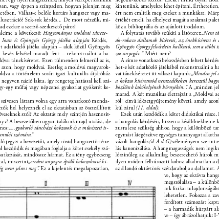
sban, vagy éppen a színpadon, hogyan jelenjen meg 
kintenünk, amelyekre lehet építeni. Érthetetlen,
etében. Válhat-e belőle kortárs hangszer vagy ma- 
ért nem említik meg ezeket a munkákat. Márp
lusztráció? Sok-sok kérdés... De most nézzük, mi- 
értékét emeli, ha elhelyezi magát a szakmai palett
ad ezekre a szerző-szerkesztő páros! 
köz a bibliográﬁa és az ajánlott irodalom. 
lcíme a következő: 
Hagyományos moldvai táncze- 
A folytatás tovább szűkíti a látóteret: 
„Nem tá
m Ioan és Gyöngyös György játéka alapján
. Kérdés, 
do-rubato dallamok kíséretét, az énekkíséretet és 
ét adatközlő játéka alapján – akik közül Gyöngyös 
Gyöngyös György felvételein hallható, sem a többi 
 kevés felvétel maradt fent – rekonstruálni a ha- 
zos anyagát.”
. Miért nem? 
vai tánckíséretet. Ezen túlmenően felmerül az is, 
A címre vonatkozó bekezdésben feltett kérdése
ő azon, hogy moldvai. Esetleg a moldvai magyarok- 
het-e két adatközlő játékából rekonstruálni a
dva a történelem során igazi kulturális átjáróház 
vai tánckíséretet itt választ kapunk: 
„Minden jel a
 negyven náció lakta, így rengeteg hatással kell szá- 
a kobzos kíséretmód nemzedékeken keresztül hagy
y-egy műfaj vagy népzenei gyakorlat gyökerét ke- 
közlőink lakóhelyének környékén.”
. A „minden jel
marad. A két muzsikus életrajzát a „Moldvai a
szívesen láttam volna egy arra vonatkozó monda- 
ról” című idézetgyűjtemény követi, amely azon
rzők hol helyeznék el az oktatásban az összeállított 
kül zárul 
(11. oldal)
. 
veseknek szól? Az oktatás mely szintjén hasznosít- 
Ezek után kezdődik a kötet didaktikai része.
nyv? A bevezetőben ugyan találunk majd utalást, de 
a hangolás kérdésén, hiszen a későbbiekben e 
ános: 
„...gyakorló táncházi kobzosok és a művészeti is- 
zusra lesz szükség ahhoz, hogy a különböző ta
tanulói számára”
. 
egymást kiegészítve egységes tananyagot alkotha
ó jegyzi a bevezetőt, amely rövid hangszertörténe- 
vázolt hangolás 
(d-A-d-G) 
véleményem szerint e
al kezdődik és magában foglalja a kötet csekély szá- 
lás kanonizálása. A hangmagasságok nem logikus
atkozását, mindössze hármat. Ez a tény egybecseng 
lószínűleg az alkalmilag beszerezhető húrok mi
al, miszerint 
„eredeti anyagra épülő kobozoktató ki- 
ilyen módon felhúrozott koboz alkalmatlan a d
ég nem jelent meg”
. Ez a kijelentés megalapozatlan, 
az állandó oktávtörés szétdarabolja a dallamot. A
ve, hogy az oktávra hango
megszólalása – a különbö
rok ﬁzikai tulajdonságáb
lehetetlen. Fokozza a za
fordított számozást kap
– a harmadik húrpárt al
ve – így ábrázolhatjuk: I