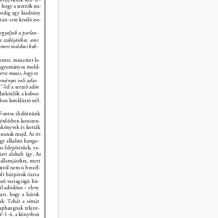
 hogy a szerzők mi- 
edig egy kiadvány 
án: erre kiváló esz- 
rgyaljuk a parlan- 
a szólójátékot, ami 
ismert moldvai kob- 
mre, miszerint le- 
 hagyományos mold- 
rra mutat, hogy ez 
ományos volt adat- 
”-lel a szerző adós 
datközlők a koboz- 
ban konklúzió nél- 
 Fontos elidőznünk 
kérdésben konszen- 
nkönyvek és kották 
ssanak majd. Az itt 
gy alkalmi hango- 
 felépítésűek, va- 
att alakult így. Az 
allamjátékra, mert 
rról nem is beszél- 
lt húrpárok tiszta 
ző vastagságú hú- 
ól adódóan – eleve 
vart, hogy a húrok 
tak. Tehát a sémát 
aphangnak tekint- 
-V-1-4, a könyvben 