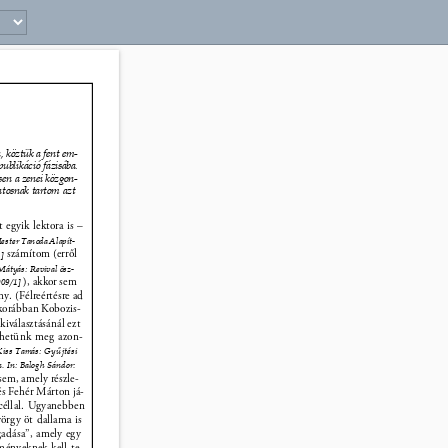
5 
 köztük a fent em- 
ublikáció fázisába. 
en a zenei közgon- 
ntosnak tartom azt 
 egyik lektora is – 
Mester Tanoda Alapít- 
számítom (erről 
] 
Mátyás: Revival ösz- 
), akkor sem 
009/1]
y. (Félreértésre ad 
 korábban Kobozis- 
kiválasztásánál ezt 
zhetünk meg azon- 
Kiss Tamás: Gy
ű
jtési 
. In: Balogh Sándor: 
sem, amely részle- 
 és Fehér Márton já- 
 céllal. Ugyanebben 
örgy öt dallama is 
adása”, amely egy 
ményeknek kell te- 