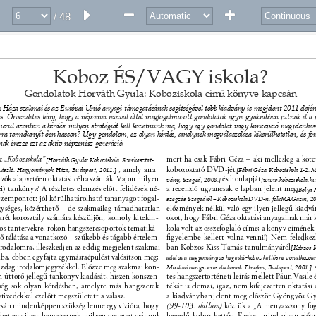
/ 48
Koboz ÉS/VAGY iskola? 
Gondolatok Horváth Gyula: Koboziskola cím
ű 
könyve kapcsán 
áza szakmai és az Európai Unió anyagi támogatásának segítségével több kiadvány is megjelent 2011 elején,
is. Örvendetes tény, hogy a népzenei revival által megfogalmazott gondolatok egyre gyakrabban jutnak el a p
erül azonban a kérdés: milyen stratégiát kell követnünk ma, hogy egy gondolat vagy koncepció megjelenhess
rra termékenyít
ő
en hasson? Úgy gondolom, ez olyan kérdés, amelynek megválaszolása kikerülhetetlen, és fo
nak érezze ezt az aktív népzenész generáció. 
e 
„Koboziskola” 
mert ha csak Fábri Géza – aki mellesleg a kötet
[Horváth Gyula: Koboziskola. Szerkesztet- 
, amely arra 
kobozoktató DVD-jét 
László. Hagyományok Háza, Budapest, 2011.]
[Fábri Géza: Koboziskola 1-2. 
rzők alapvetően oktatási célra szánták. Vajon milyen 
és honlapját 
vány, Szeged, 2008.] 
[www.koboziskola.hu
i) tankönyv? A részletes elemzés előtt felidézek né- 
a recenzió ugyancsak e lapban jelent meg 
[Bolya 
szempontot: jól körülhatárolható tananyagot fogal- 
szegzés Szegedr
ő
l – Koboziskola DVD-n. folkMAGazin, 2
séges, közérthető – de szakmailag támadhatatlan 
előzmények nélkül való egy ilyen jellegű kiadván
rét korosztály számára készüljön, komoly kitekin- 
okot, hogy Fábri Géza oktatási anyagainak már
ános tantervekre, rokon hangszercsoportok tematiká- 
kola volt az összefoglaló címe; a könyv címének 
llő rálátása a vonatkozó – szűkebb és tágabb értelem- 
ﬁgyelembe kellett volna venni!) Nem feledke
irodalomra, illeszkedjen az eddig megjelent szakmai 
ban Kobzos Kiss Tamás tanulmányáról 
[Kobzos 
ba, ebben egyfajta egymásraépülést valósítson meg; 
adatok a hagyományos heged
ű
-koboz kett
ő
sre vonatkozóan
azdag irodalomjegyzékkel. Előzze meg szakmai kon- 
Moldvai hangszeres dallamok. Etnofon, Budapest, 2001.] 
en úttörő jellegű tankönyv kiadását, hiszen konszen- 
tes hangszertörténeti leírás mellett Păun Vasile
ség sok olyan kérdésben, amelyre más hangszerek 
tékát is elemzi, igaz, nem kifejezetten oktatási
tizedekkel ezelőtt megszületett a válasz. 
a kiadványban 
jelent meg először Gyöngyös Gy
sán mindenképpen szükség lenne egy vízióra, hogy 
(99-103. dallam)
, köztük a „A menyasszony fog
ehet egy ilyen hangszernek, milyen szerepet szánunk 
hegedű-koboz kettős. Ezeket mind olyan előz