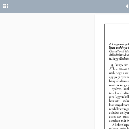
A Hagyományok H
lített tankönyv 
Óhatatlanul felm
dolkodásban és a
is, hogy feladatá
A 
könyv cím
te: Németh 
utal, hogy a sze
egy jó (népzene
hány általános 
mazzon meg egy
– nyelven, konk
téssel az által
jára; legyen ke
ben vett – szak
kiadványok sorá
rendelkezzen g
zultáció az ily
zusra van szük
esetében már év
A koboz kapc
milyen jövője l