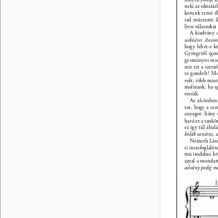
neki az oktatá
korunk zenei él
rad múzeumi il
lyen válaszokat 
A kiadvány a
nekíséret Anti
hogy lehet-e k
Györgytől igen
gyományos mold
mit ért a szerz
ra gondolt? Mol
volt, több mint
molnunk, ha eg
ressük. 
Az alcímben 
tot, hogy a sze
anyagot: hány é
ható ez a tankö
ez így túl által
kolák tanárai, 
Németh Lászl
ti összefoglalóv
mú irodalmi hiv
azzal a mondatt
advány pedig m