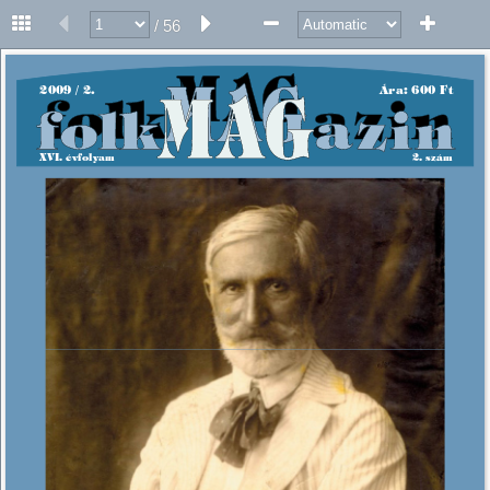
/ 56
2009 / 2. 
Ára: 600 Ft 
XVI. évfolyam 
2. szám 