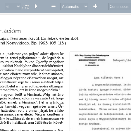
/ 72
rtációm 
Lajos: Kerítésen kívül. Emlékek életemb
ő
l. 
mi Könyvkiadó. Bp. 1993. 105–113.) 
 a „tudományos pálya” adott újabb lö- 
em is zenei pályámnak –, de legalább a 
ató munkának. Mikor Györffy magához 
l küldött Kodályhoz disszertációtémáért. 
zör valami hangszerproblémát emlegetett, 
r már elbúcsúztam t
ő
le, kiáltott utánam, 
 Magyar népzene el
ő
szavában megírt, azt 
sinálnom: egy falu zenei életének teljes 
Körülbelül ennyi is volt az egész útbaigazí- 
tt megírtam, azt kellene megcsinálnia.” 
 nagyon örült a témának. Még néhány- 
getés közben, külön is visszatért rá, hogy 
lök ennek a témának”. Fel is ajánlotta, 
kis tanyáját vegyem igénybe, amely 
Ő
r- 
határában volt, s onnan járjak be a falu- 
zni annak zenei életét. Meg is kezdtem a 
ny kiszállással, de ennek hamarosan vé- 
Györffy halálával, ami 1939 
ő
szén követ- 
d
ő
ben alakult meg az egyetemen a Ma- 