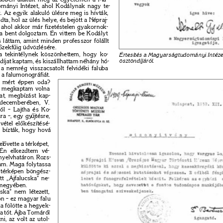
mányi Intézet, ahol Kodálynak nagy te- 
t. Az egyik alakuló ülésre meg is hívták, 
ta, hol az ülés helye, és bejött a Népraj- 
, ahol akkor már fizetéstelen gyakornok- 
a bent dolgoztam. Én vittem be Kodályt 
 láttam, amint minden professzor fölállt 
Szekf
ű
ig üdvözlésére. 
 tekintélynek köszönhettem, hogy ko- 
Értesítés a Magyarságtudományi Intéze
íjat kaptam, és kiszállhattam néhány hó- 
ösztöndíjáról. 
 a nemrég visszacsatolt felvidéki faluba 
a falumonográfiát. 
 mért éppen oda? 
t megkaptam volna 
jat, megbízást kap- 
decemberében, V. 
tól – Lajtha és Ko- 
ára –, egy gy
ű
jtésre, 
vétel el
ő
készítésé- 
a bízták, hogy hová 
el
ő
vette a térképet, 
Én elkezdtem vé- 
nyelvhatáron. Rozs- 
tam. Maga folytassa 
 térképen böngész- 
t „Ájfalucska” ne- 
megyében. 
cska” nem létezett, 
ön – ez magyar falu 
a fölötte a hegyek- 
ta tót. Ájba Tornáról 
tni, az volt az utol- 