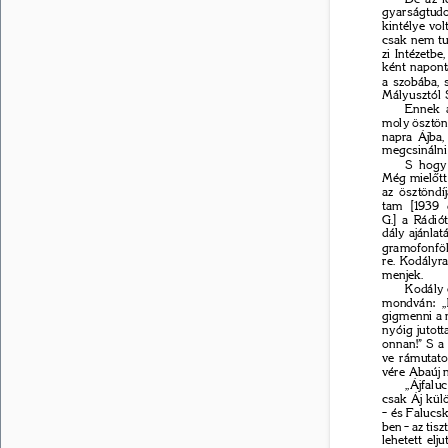
gyarságtudo
kintélye vol
csak nem tud
zi Intézetbe
ként napont
a szobába, s
Mályusztól 
Ennek a
moly ösztönd
napra Ájba,
megcsinálni 
S hogy
Még miel
ő
t
az ösztöndí
tam [1939 
G.] a Rádió
dály ajánlat
gramofonföl
re. Kodályr
menjek. 
Kodály 
mondván: „
gigmenni a 
nyóig jutot
onnan!” S a
ve rámutatot
vére Abaúj 
„Ájfalu
csak Áj kül
– és Falucsk
ben – az tisz
lehetett elju