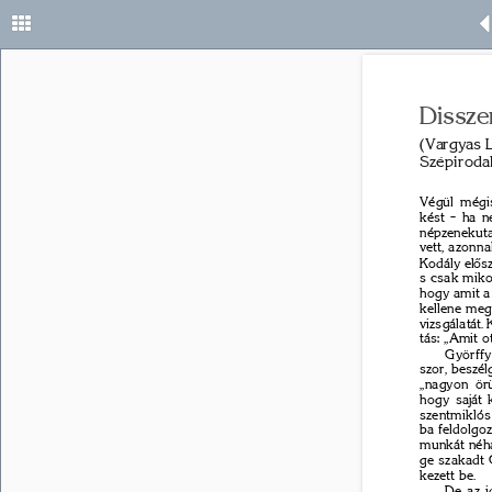
Dissze
(Vargyas 
Szépirodal
Végül mégis
kést – ha n
népzenekut
vett, azonna
Kodály el
ő
s
s csak miko
hogy amit a
kellene megc
vizsgálatát. 
tás: „Amit o
Györffy
szor, beszél
„nagyon örü
hogy saját 
szentmiklós 
ba feldolgo
munkát néhá
ge szakadt 
kezett be. 
De az i