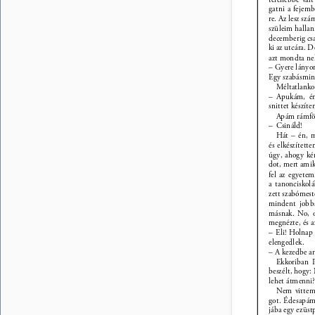
gatni a fejem
re. Az lesz sz
szüleim hallani
decemberig cs
ki az utcára. 
azt mondta n
– Gyere lányom
Egy szabásmint
Méltatlanko
– Apukám, én 
snittet készíten
Apám rámfö
– Csináld! 
Hát – én, m
és elkészített
úgy, ahogy ké
dot, mert amik
fel az egyetem
a tanonciskol
zett szabómes
mindent jobba
másnak. No, o
megnézte, és a
– Eli! Holnap
elengedlek. 
– A kezedbe ar
Ekkoriban 
beszélt, hogy
lehet átmenni?
Nem vitte
got. Édesapám 
jába egy ezüst