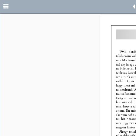
1956. októb
találkozóm volt
nus Mariannal
út) elején egy
na őt felkérni,
Kultúra követ
ott ültünk és 
szólalt Gerő
hogy most mi l
ni kezdtünk. 
nult a Parlamen
Estig ott volt
kor sötétedni
tem, hogy a s
attam. Én min
akartam soha 
ni, hát hazas
mert úgy érze
nagyon fontos
Ahogy telte
telenebbé vált