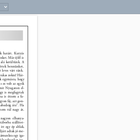
29 
ák határt. Kutyás 
ket. Már éjfél is 
 alá kerültünk. A 
értek bennünket, 
 leves várt ránk. 
yukas zokni! Hár- 
nk egymásra, hogy 
s ez volt az egyik 
amit Nyugaton el- 
így is megfagytak 
a is érzem a fa- 
yon fáj, azt gon- 
zabadság ára”. Ha 
nem túl nagy ár, 
nagyon elhanya- 
 táborba szállítot- 
 itt egy ép ablak, 
árt adtak jó me- 
 számunkra egy iga- 
lt voltunkat iga- 