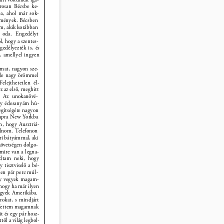
rosan Bécsbe ke- 
a, ahol már sok- 
lmények. Bécsben 
em, akik korábban 
 oda. Engedélyt 
, hogy a szentes- 
gedélyezték is, és 
, amellyel ingyen 
 
mat, nagyon sze- 
 de nagy örömmel 
Felejthetetlen él- 
az első, meghitt 
. Az unokanővé- 
y édesanyám hú- 
egítségére nagyon 
apra New Yorkba 
m, hogy Ausztriá- 
odnom. Telefonon 
ri bátyámmal, aki 
övetségen dolgo- 
mire van a legna- 
dtam neki, hogy 
 tisztviselő a bé- 
gen pár perc múl- 
gy vegyek magam- 
hogy ha már ilyen 
egyek Amerikába. 
rokat, s mindjárt 
 Vettem magamnak 
t és egy pár hosz- 
től a világ legbol- 