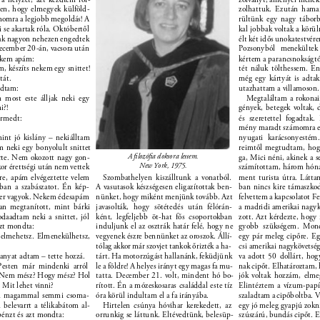
ben, hogy elmegyek külföld- 
zolhattuk. Ezután hama
ámomra a legjobb megoldás! A 
rültünk egy nagy táborb
 se akartak róla. Októbertől 
kal jobbak voltak a körü
ak nagyon nehezen engedtek 
élt két idős unokatestvér
December 20-án, vacsora után 
Pozsonyból menekültek
ekem apám: 
kértem a parancsnokságtól
, készíts nekem egy snittet! 
tét náluk tölthessem. En
át. 
még egy kártyát is adtak
dtam: 
utazhattam a villamoson.
most este álljak neki egy 
Megtaláltam a rokonai
i?! 
gények, betegek voltak,
rmedt: 
és szeretettel fogadtak. 
mény maradt számomra ez 
int jó kislány – nekiálltam 
nyugati karácsonyestém
em neki egy bonyolult snittet 
reimtől megtudtam, hog
A ﬁlozóﬁa doktora lettem. 
rte. Nem okozott nagy gon- 
ga, Mici néni, akinek a s
New York, 1975. 
or érettségi után nem vettek 
számítottam, három hón
re, apám elvégeztette velem 
Szombathelyen kiszálltunk a vonatból. 
ment turista útra. Látta
ában a szabászatot. Én kép- 
A vasutasok készségesen eligazítottak ben- 
ban nincs kire támaszk
ter vagyok. Nekem édesapám 
nünket, hogy miként menjünk tovább. Azt 
felvettem a kapcsolatot Fe
n megtanított, mint bárki 
javasolták, hogy sötétedés után félórán- 
a madridi amerikai nagyk
daadtam neki a snittet, jól 
ként, legfeljebb öt-hat fős csoportokban 
zott. Azt kérdezte, hogy 
zt mondta: 
induljunk el az osztrák határ felé, hogy ne 
gyobb szükségem. Mon
 elmehetsz. Elmenekülhetsz, 
vegyenek észre bennünket az oroszok. Állí- 
egy pár meleg cipőre. Egy
tólag akkor már szovjet tankok őrizték a ha- 
csi amerikai nagykövetsé
anyat adtam – tette hozzá. 
tárt. Ha motorzúgást hallanánk, feküdjünk 
va adott 50 dollárt, ho
Pesten már mindenki arról 
le a földre! A helyes irányt egy magas fa mu- 
nak cipőt. Elhatároztam, 
: Nem mész? Hogy mész? Hol 
tatta. December 21. volt, mindent hó bo- 
jók voltak hozzám, elm
 Mit lehet vinni? 
rított. Én a mózeskosaras családdal este tíz 
Elintéztem a vízum-papí
m magammal semmi csoma- 
óra körül indultam el a fa irányába. 
szaladtam a cipőboltba.
belevarrt a télikabátom al- 
Hirtelen csúnya hóvihar kerekedett, az 
egy jó meleg gyapjú zokni
pénzt és azt mondta: 
orrunkig se láttunk. Eltévedtünk, belesüp- 
szúszárú, bundás cipőt. Et