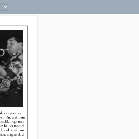
9 
k, ez a parancs. 
 nem jön, csak nem 
m akarják, hogy men- 
esz bál, és most el- 
, csak távoli ku- 
ába, mégiscsak ci- 