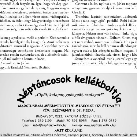
zaverődő éjjeli fényekben. Igaz, hogy tényleg igye- 
Csörrent a kulcs, nyílt az ajtó, Jánku toppan
ükre tenni az egy hét alatt, amíg Magyarországon 
– Gyorsan, gyorsan, szedjétek össze, ami kell,
közben felvételeket, esténként koncerteket szerve- 
Gyerünk! 
ényi), szabadidejükben várost nézni, vidámparkba, 
Trombita, klarinét, szintetizátor, „dobszerkó
ttük őket. Az ötlet, hogy Magyarországon turnézzon 
Ment a tánc, nagy „gőz”, porfelhő! Robi beállíto
vós banda, ezelőtt tizennégy évvel Sára Feri fejéből 
mikrofonokat felvételre, minden egyéb kellék a 
koriban még nem voltak divatosak itt a „fanfáros” 
rángatták a cigányasszonyok-lányok táncolni, 
közepére. Nekem nem volt szabad, Jánku vigy
vé meg a puliszka, mellé a pörkölt. Kézbevettük a 
a ﬁúk elvigyenek táncolni. Dúltam-fúltam ma
 ettünk, beszélgettünk, kacagtunk. Amit Robi nem 
ért nem szabad, miért csak Robinak. Itt a jó 
fordítottam románról magyarra. A legtöbbet nem ér- 
táncolhatok, mert be kell tartani az illendősége
lcsfontosságú személynek érezhettem magam. Na, 
egyszer csak a kör közepén találtam magam, 
etetlen román nyelvtudásom, de a kölcsönös szim- 
jártuk a szirbát, táncoltattak, vittek, hogy a láb
gen jól működött a kommunikáció. 
Szünetben a vödörből ittunk „szerre” egy-egy
! – szólt aztán Jánku. 
júság ellen, s aztán folyt a bál, egészen reggelig.
gyunk fáradtak! Nem azért jöttünk. 
Á