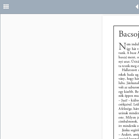
Bacsoj
N 
em indul
így hát 
tunk. A busz 
basca) ment, o
nyi utat. Útit
ta teszik meg e
Hallatszott 
rekek hada ug
vány, hogy hát
luba. Jánkunak
volt az udvaron
egy kisebb. B
nök éppen munk
– Juci! – kiál
csókjaival. Leül
A felesége, há
urának minden 
este. Milyen j
cimbalmosok, h
itt mindenki z
Jánku segítő
– Azalatt, amí
anyánk lettete