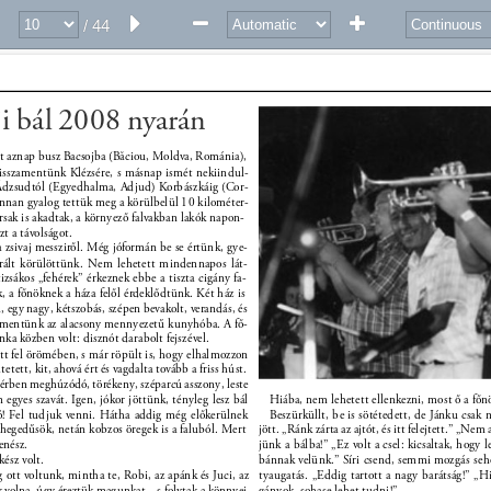
/ 44
i bál 2008 nyarán 
t aznap busz Bacsojba (Băciou, Moldva, Románia), 
visszamentünk Klézsére, s másnap ismét nekiindul- 
Ádzsudtól (Egyedhalma, Adjud) Korbászkáig (Cor- 
nnan gyalog tettük meg a körülbelül 10 kilométer- 
ársak is akadtak, a környező falvakban lakók napon- 
zt a távolságot. 
a zsivaj messziről. Még jóformán be se értünk, gye- 
rált körülöttünk. Nem lehetett mindennapos lát- 
izsákos „fehérek” érkeznek ebbe a tiszta cigány fa- 
, a főnöknek a háza felől érdeklődtünk. Két ház is 
, egy nagy, kétszobás, szépen bevakolt, verandás, és 
ementünk az alacsony mennyezetű kunyhóba. A fő- 
a közben volt: disznót darabolt fejszével. 
tott fel örömében, s már röpült is, hogy elhalmozzon 
tetett, kit, ahová ért és vagdalta tovább a friss húst. 
ttérben meghúzódó, törékeny, széparcú asszony, leste 
egyes szavát. Igen, jókor jöttünk, tényleg lesz bál 
Hiába, nem lehetett ellenkezni, most ő a főnö
ó! Fel tudjuk venni. Hátha addig még előkerülnek 
Beszürküllt, be is sötétedett, de Jánku csak
egedűsök, netán kobzos öregek is a faluból. Mert 
jött. „Ránk zárta az ajtót, és itt felejtett.” „Ne
enész. 
jünk a bálba!” „Ez volt a csel: kicsaltak, hogy l
kész volt. 
bánnak velünk.” Síri csend, semmi mozgás sehol
g ott voltunk, mintha te, Robi, az apánk és Juci, az 
tyaugatás. „Eddig tartott a nagy barátság!” „Hi
k volna, úgy éreztük magunkat – s folytak a könnyei 
gányok, sohase lehet tudni!” 