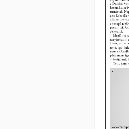
a Dunáról viss
keztünk a kedv
turnéztak. Nap
zett Robi (Ker
állatkertbe vi
a tíztagú rézfú
pattant ki. Ak
zenekarok. 
Megfőtt a ká
tányérokat, s
értett, azt le
tette, így ku
nem a kikezdh
pátia miatt i
– Feküdjetek le
– Nem, nem va
• 