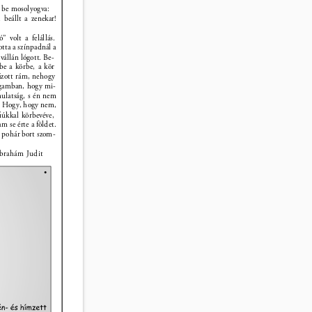
t be mosolyogva: 
 beállt a zenekar! 
” volt a felállás. 
tta a színpadnál a 
vállán lógott. Be- 
be a körbe, a kör 
ázott rám, nehogy 
gamban, hogy mi- 
mulatság, s én nem 
t! Hogy, hogy nem, 
ﬁúkkal körbevéve, 
am se érte a földet. 
 pohár bort szom- 
 
brahám Judit 
• 