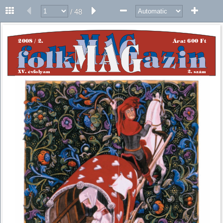
/ 48
2008 / 2. 
Ára: 600 Ft 
XV. évfolyam 
2. szám 