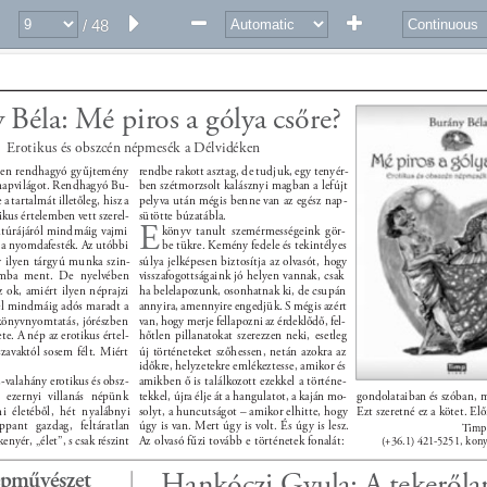
/ 48
 Béla: Mé piros a gólya csőre? 
Erotikus és obszcén népmesék a Délvidéken 
ben rendhagyó gyűjtemény 
rendbe rakott asztag, de tudjuk, egy tenyér- 
 napvilágot. Rendhagyó Bu- 
ben szétmorzsolt kalásznyi magban a lefújt 
a tartalmát illetőleg, hisz a 
pelyva után mégis benne van az egész nap- 
kus értelemben vett szerel- 
sütötte búzatábla. 
E 
ultúrájáról mindmáig vajmi 
könyv tanult szemérmességeink gör- 
 a nyomdafesték. Az utóbbi 
be tükre. Kemény fedele és tekintélyes 
 ilyen tárgyú munka szin- 
súlya jelképesen biztosítja az olvasót, hogy 
zámba ment. De nyelvében 
visszafogottságaink jó helyen vannak, csak 
 ok, amiért ilyen néprajzi 
ha belelapozunk, osonhatnak ki, de csupán 
l mindmáig adós maradt a 
annyira, amennyire engedjük. S mégis azért 
önyvnyomtatás, jórészben 
van, hogy merje fellapozni az érdeklődő, fel- 
te. A nép az erotikus értel- 
hőtlen pillanatokat szerezzen neki, esetleg 
zavaktól sosem félt. Miért 
új történeteket szőhessen, netán azokra az 
időkre, helyzetekre emlékeztesse, amikor és 
-valahány erotikus és obsz- 
amikben ő is találkozott ezekkel a történe- 
 ezernyi villanás népünk 
tekkel, újra élje át a hangulatot, a kaján mo- 
gondolataiban és szóban, m
mi életéből, hét nyalábnyi 
solyt, a huncutságot – amikor elhitte, hogy 
Ezt szeretné ez a kötet. Elő
ppant gazdag, feltáratlan 
úgy is van. Mert úgy is volt. És úgy is lesz. 
Timp 
nyér, „élet”, s csak részint 
Az olvasó fűzi tovább e történetek fonalát: 
(+36.1) 421-5251, kon
pművészet 
Hankóczi Gyula: A tekerőlan