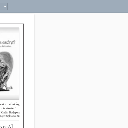
ert mesélni fog. 
re is köszöni! 
Kiadó, Budapest 
yv@timpkiado.hu 
tról 