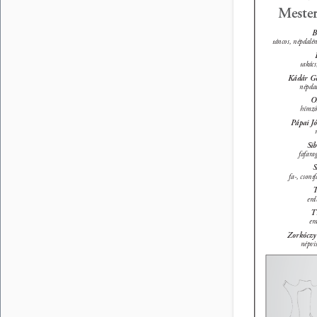
Mester
B
táncos, népdalé
takács
Kádár Ge
népdal
Or
hímző
Pápai Jó
Sib
fafara
S
fa-, csont
T
erd
T
er
Zorkóczy
népvis