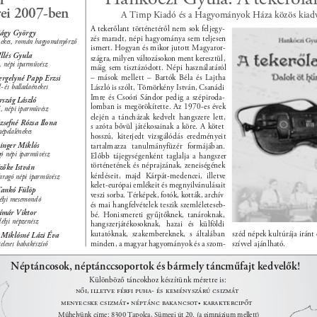
ei 2007-ben 
A Timp Kiadó és a Hagyományok Háza közös kiadv
A tekerőlant történetéről nem sok feljegy- 
ágy György 
zés maradt, népi hagyománya sem teljesen 
nekes, román hagyományőrző 
ismert. Hogyan és mikor jutott Magyaror- 
Illés Gyula 
szágra, milyen változásokon ment keresztül, 
, népi iparművész 
máig sem tisztázódott. Népi használatáról 
– mások mellett – Bartók Béla és Lajtha 
rgelyné Papp Erzsi 
- és balladaénekes 
László is szólt, Tömörkény István, Csanádi 
Imre és Csoóri Sándor pedig a szépiroda- 
szág László 
lomban is megörökítette. Az 1970-es évek 
, népi iparművész 
elején a táncházak kedvelt hangszere lett, 
zsefné Rózsa Ilona 
s azóta bővül játékosainak a köre. A kötet 
népdalénekes 
hosszú, kiterjedt vizsgálódás eredményeit 
inger Miklós 
tartalmazza tanulmányfüzér formájában. 
gó népi iparművész 
Előbb tájegységenként taglalja a hangszer 
történetének és néprajzának, zeneiségének 
zőke István 
kérdéseit, majd Kárpát-medencei, illetve 
faragó népi iparművész 
kelet-európai emlékeit és megnyilvánulásait 
ankó Fülöp 
veszi sorba. Térképek, fotók, kották, archív 
élyi mesemondó 
és mai hangfelvételek teszik szemléleteseb- 
ímár Viktor 
bé. Honismereti gyűjtőknek, tanároknak, 
délyi népzenész 
hangszerjátékosoknak, hazai és külföldi 
kutatóknak, szakembereknek, s általában 
széd népek kultúrája iránt
 Miklósné Lázi Éva 
minden, a magyar hagyományok és a szom- 
szívvel ajánlható. 
eletes babakészítő 
Néptáncosok, néptánccsoportok és bármely táncműfajt kedvelők! 
Különböző táncokhoz készítünk méretre is: 
ni, illetve férfi puha- és keményszárú csizmát 
menyecske csizmát 
néptánc bakancsot 
karaktercipt 
• 
• 
Műhelyünk címe: 8300 Tapolca, Sümegi út 20. (a gimnázium mellett) 