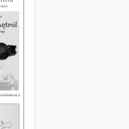
ánya 
 érdeklődőnek jó 