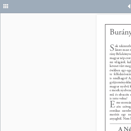
8 
Burány
S 
ok tekintet
látott most
rány Béla könyve 
magyar nép eroti
mi világáról, k
keveset tűrt meg
években egy-egy
te felfedezéss
is rendhagyó! Az
gyűjteményekke
magyar nyelvű k
e mesék nyelveze
mű és obszcén s
is tette volna? 
E 
me ezerszáz
cén szöveg
erotikus szerel
merítés egy ro
anyagból. Nem ke
A Né