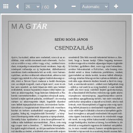
/ 60
25 
MAG 
TÁR 
SZÉKI SOÓS JÁNOS 
CSENDZAJLÁS 
Apám
, ha tudnál, akkor sem mehetnél, nincs út az er- 
emeletérõl Dés felé meredõ tekintettel kértem a Jóis- 
dõkhöz, már erdõk sincsenek csak ciheresek, 
ha be- 
tent, hogy a havas taréjú Cibles hegység temesse 
süt az erdõbe a nap, akkor nagy a baj
, szoktad mon- 
örökre maga alá a minden aljasságra képes rögtöníté- 
dani, márpedig mostanában besüt rendesen, buja alj- 
lõ bírókat, gyûlöltem õket, nem úgy mint hetvenben, 
növényzet rothasztja az új hajtásokat, dülledtszemû 
amikor felsorakoztak a 
Kultúrban
, oda bezzeg min- 
szerelmes õzek svédasztala lett az erdõ, mint hatvan- 
denkit vetett a téesz traktorista párttitkára, minket, 
nyolcban, amikor erdésznek választottak, akkorra már 
gyermekeket az iskola tanítói, tanárai kellett elkísérje- 
megint úgy néztek ki a falu egykori közbirtokossági er- 
nek egy ártatlan felszegi ember nyilvános ítéletére, aki- 
dõi, mint a Simon Gyuri malacai a keddi disznópia- 
nek idõs apja dióverés közben leesett a fáról és meg- 
con: az idejük megvolt, csak a fájuk nem!, ezen te ak- 
halt, a szemtanúk szerint – akiket nem hallgattak meg 
kor sem nevettél, az évek folyamán több száz hektárt 
– elõbb a rúd esett ki az öreg kezébõl, õ csak késõbb 
erdõsítettél, tavaszi hajnalokon képes voltál tejben áz- 
szállt alá mint varjú csõrébõl kiejtett gyolcstarisznya, 
tatni az akácmagokat, hogy biztosan kikeljenek a Kis- 
de a Barabásból lett Barbos milicista egy újabb alumí- 
bereki csemetekertedben, e napokon elmaradt aszta- 
niumplecsni várományosa, jegyzõkönyvelése szerint 
lunkról a tejbe aprított puliszka, emlékszel?, én mindig 
szándékos apagyilkosság történt, hát ezért vonultak a 
vártam az akácmagvetés idejét, legalább olyankor 
széki kultúr színpadára a sápadt arcú bírák, ahol a vád- 
nem kellett tejespuliszkát ennem, örömömben körbe- 
lottnak, mint fõszereplõnek a függöny után még nyolc 
táncoltam a magáztatónak felszentelt cink mosófaze- 
évig kellett játszania a ráerõszakolt tragédiában, az 
elõ- 
kunkat és torkom szakadtából csujogattam: „Meleg 
adás 
elõtt téged is láttalak a kocsma környékén gyüle- 
pujszka, hideg téj, megbolondult Serestély!”, a kény- 
kezõ tömegben a színpadi rendezõnek felcsapott mili- 
szerû fösvénység etette velük naponta a tejespuliszkát, 
cista éppen bezáratta a kocsmát és mindenkit maga 
Serestély háza épülésekor is árva krumplilevessel kí- 
elé terelt, te még elõtte hátramentél a lakatosmûhely 
nálta a nála kalákázó szomszédokat, „Rózsi, önts még 
mögé kisdolgodra, közben a tömeg, ha erõltetve is, de 
egy csupor vizet a leveshez...!”, kiáltotta feleségének, 
elindult a megalázók ingyenes de kötelezõ színjátéká- 
ha újabb segítõ érkezett, az idõ parasztköve kíméletle- 
ra, te nem mentél utánuk, hanem verejtékzáporos te- 
nül darálta az éveket, a kiültetett akáccsemeték szépen 
kintettel a tejcsarnok és a suszteráj között osonva kiér- 