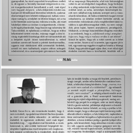
gyarapodtak, ha vízzel szaporított krumplileves mellett 
tél az iszapszagú Bányaközbe, ahol már biztonságban 
is, de egyszer a Serestély házának tetõgerincén is me- 
voltál és azt ismételgetted magadban, hogy forduljon 
zei margarétacsokrot borzolhatott a szél, csak 
téged 
is a világ szekerének rúdja bármerre is, aki fákat ültet, 
nem hagytak dolgozni, 
a falu elöljáróink minden sza- 
erdõket nevel, az soha, semmilyen körülmények kö- 
bad percét félreállításod kitervelése töltötte ki, szakmai 
zött nem vállalhat még statiszta szerepet sem a rossz- 
elismertséged nem lehetett védõpajzsod, tudtad, nincs 
akarók táborában, de hiába erõsítetted magad immár 
olyan vastag fa, amelyiket ne lehetne kivágni, ezt a ma 
sokadszorra, az ártatlan embert börtönbe zárták, az 
is élõ feketelaki származású milicista is tudta, aki miatt 
embertelen milicistának a falu megfélemlített lakói to- 
falubelijei ebben az órában is szégyenkeznek, õ bíztat- 
vábbra is ajándékcsomagokat vittek, na nem csörgõ 
ta fel egyik jóbarátodat, hogy hozzon egy rakomány fát 
diót, piros tojást, hanem aranyláncot, pecsétgyûrût, 
Taba erdõbõl, és nyilatkozza a milícián, hogy az erdész 
féldisznót, a névnapi köszöntõkben illogatva mondták 
leﬁzetésével történt mindez, másnap reggel a dési bí- 
is az emberek, hogy a 
„séfeltásnak annyi aranykari- 
róság rögtönítélõ bizottsága elõtt ezt támasztották alá 
kája van, hogy még a malaca orrába is azt tétetett”
, 
a beépített 
téglák 
írásos tanúvallomásai is, neked 
lássuk be apám, hogy aki a nótát szereti az is lehet 
azonban szerencsét hozott a péntek tizenharmadika, 
rossz ember, hiszen a 
séf 
is szerette, igaz egyszer jót is 
ugyanis már ebédszünet elõtt amnesztiát hirdettek, 
tett, egy vasárnap reggelen magához hivatta a felszegi 
amirõl mi nem tudhattunk, anyám otthon zokogott 
ﬁúkat, hogy pénzbírsággal sújtsa õket, mert elõzõ éjjel 
nõvéremmel, én a szamosújvári gimnázium harmadik 
énekelve mentek haza a táncházból, közöttük volt a 
26 
lyén és tovább kínálta a maga elé feszített, petróleum- 
szagú csergét, amibe néha beletörülte csatakos hom- 
lokát, a kékruhás közeg kérdésére, hogy 
„mama, ma- 
ga miért nem szaladt el a többiekkel?”
, így válaszolt: 
„a szentek verjék magát a pitarajtóhoz, há’maga 
rendõr, nem vasútas?”
, a velejéig alázott rendõr arcá- 
ról a gutaütés jelei, a Rozál asszonyéról hatalmas 
egészség és rejtett elégedettség sugárzott, vastag arc- 
bõrérõl úgy pergett le a szégyen, akár az ázott vályog- 
falról a ganés vakolat, példaképe alighanem a beszéd- 
hibás katolikus kántor lehetett, az még a pártba is fel- 
botfülû Gecse ﬁú is, aki rimánkodni kezdett, hogy õ 
vétette magát, hogy a vékonyan tejelõ kántorság mellé 
állandó állást is találjon, a falu bikája lett, napközben a 
nem is énekelt, nyugodalmas lehetett Barbos éjszaká- 
téesz ünõmarháit birizgálta a fajfenntartás és a párt ér- 
ja, mert erre azt találta válaszolni: „te valóban nem 
énekeltél, te egyenesen ordítottál, ezért csak téged 
dekében, a korai órákban pedig a gazdák tyúkjait olto- 
gatta, neki köszönhetõ, hogy akkoriban minden csirke 
büntetlek meg...”, egy alkalommal Dánielnek, a csont- 
kovácsnak is, akit örökké börtönnel fenyegetett tör- 
bio 
volt, ugyanis azokba csöppnyi gyógyszer sem ke- 
rült, minden háznál fogtak esõvizet, amibõl észrevétle- 
vénytelen foglalkozása miatt kénytelen volt megbocsá- 
nül megszívta fecskendõjét, majd a szárnyasok bõre 
tani, egyszer a milícista ﬁa is megbotlott, éjnek idején 