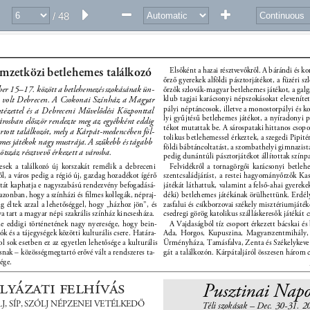
/ 48
zetközi betlehemes találkozó 
Elsőként a hazai résztvevőkről. A bárándi és 
őrző gyerekek alföldi pásztorjátékot, a füzéri 
er 15–17. között a betlehemezés szokásának ün- 
őrzők szlovák-magyar betlehemes játékot, a gal
e volt Debrecen. A Csokonai Színház a Magyar 
klub tagjai karácsonyi népszokásokat elevenítet
pályi néptáncosok, illetve a monostorpályi és k
tézettel és a Debreceni Művelődési Központtal 
lyi gyűjtésű betlehemes játékot, a nyíradonyi p
árosban először rendezte meg az egyébként eddig 
tékot mutattak be. A sárospataki hittanos csopor
rtott találkozót, mely a Kárpát-medencében föl- 
tolikus betlehemessel érkeztek, a szegedi Pipité
emes játékok nagy mustrája. A szűkebb és tágabb 
földi bábtáncoltatást, a szombathelyi gimnazi
ötszáz résztvevő érkezett a városba. 
pedig dunántúli pásztorjátékot állítottak színpa
sek a találkozó új korszakát remélik a debreceni 
Felvidékről a tornagörgői karácsonyi betlehe
ől, a város pedig a régió új, gazdag hozadékot ígérő 
szentcsaládjárást, a restei hagyományőrzők Kas
át kaphatja e nagyszabású rendezvény befogadásá- 
játékát láthattuk, valamint a felső-ahai gyereke
azonban, hogy a színházi és ﬁlmes kollegák, népraj- 
déki) betlehemes játékának örülhettünk. Erdél
ig éltek azzal a lehetőséggel, hogy „házhoz jön”, és 
zasfalui és csíkborzovai székely misztériumjáték
a tart a magyar népi szakrális színház kincsesháza. 
csedregi görög katolikus szálláskeresők játékát
e eddigi történetének nagy nyeresége, hogy bein- 
A Vajdaságból tíz csoport érkezett bácskai és 
ók és a tájegységek közötti kulturális csere. Határa- 
Ada, Horgos, Kupuszina, Magyarszentmihály,
l sok esetben ez az egyetlen lehetősége a kulturális 
Ürményháza, Tamásfalva, Zenta és Székelykeve 
nak – közösségmegtartó erővé vált a rendszeres ta- 
gát a találkozón. Kárpátaljáról összesen három c
ége. 
lyázati felhívás 
Pusztinai Napo
LJ, SÍP, SZÓLJ NÉPZENEI VETÉLKEDŐ 
Téli szokásak – Dec. 30-31. 2