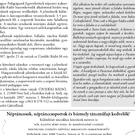
gyar Pedagógusok Egyesületének népzenei szakosz- 
Első alkalam ha mikor téli szokásakat szervezün
vidéki Rádió huszonkettedik alkalommal hirdeti meg 
izgolom, most jönnek először a faluba betlehe
kolások népzenei vetélkedőjét. A jelentkezők külön- 
Régen, nagyan régen, valamikor voltak betlehem
kban és korcsoportokban versenyezhetnek: 3-5 per- 
De most újra jöttek nálunk a faluba, nem hak
éphetnek föl, a csoportok létszáma nem haladhatja 
Csobotfalváról. Nem csak a Magyar házba adták el
t. A táncházi zenekarok mintájára alakult együtte- 
ha nem a faluba es a családaknál. 
életkor számit. Egy versenyző szóló kategóriában csak 
Koszurozták a Szent Istán szoborját. A háram c
lhet. 
gyerekek, nagyan szépen be mutaták a kecskést, 
adhatnak népdalcsokrot, balladát, tánchoz fűződő 
Balkányi zenészek segicségivel, anyira jo produkció
sszeállítás tartalmazhat kiszámolót, mondókát, gyer- 
mehetnénk bárhova a nagy világba velik, mert a n
épszokáshoz fűződő dalt, illetve muzsikát. 
né. Nagy tapsat kaptak, és mind meg tisztelés, a
ténhet egyénileg vagy csoportosan, iskolánként vagy 
mekek meg aproszentekelték őket, meg urálták, k
sületen keresztül. 
ket énekeltek. Leg nagyab tapsat kapat a Pusztin
007. április 21-én tartjuk az Újvidéki Rádió M-stú- 
egyesület” énekes csoportya, ha mejk egy csokor é
te a szivünköt. 
a következő adatokat: a versenyző vagy a jelentkező 
Utuján együt énekeltünk, be kapcsolotak a gyere
sztály, iskola, lakcím, telefon, irányítószám, kategó- 
tekes. A beszélgetés a Pusztinai diákokkal, egyet
. Hangszerszólisták jelentkezésekor azt is kérjük fel- 
nazistákal, pezsgő mellett, ha meiknek a gazdá
a pályázó milyen hangszeren muzsikál, az összeállítás 
Egyesülete volt, egy jo hangulatat adat a rendezvé
ghatározása, a csoportvezető neve, a csoport létszáma, 
lam ha mikor, a elmenekültek, mind továb tanólni
készítő pedagógus neve. 
el monták a göngyaikat és jo ötletekel jötek a jöv
et a következő címre várjuk: ÚJVIDÉKI RÁDIÓ, 
Az estnek a csucs pontya a tánc ház volt, ha hol
u. 3. 21000 Novi Sad, a borítékra írják rá: Szólj, síp, 
cat jártak, csak azét mert nagyan jol furujáltak
zési határidő: 2007. március 1. Bővebb felvilágosítás 
Antal Imre bandája. 
os telefonon vagy a 063-8-378-552-es mobiltelefo- 
N
zabó Gabriellánál. 
Néptáncosok, néptánccsoportok és bármely táncműfajt kedvelők! 
Különböző táncokhoz készítünk méretre is: 
ni, illetve férfi puha- és keményszárú csizmát 
menyecske csizmát 
néptánc bakancsot 
karaktercipt 
• 
• 
Műhelyünk címe: 8300 Tapolca, Sümegi út 20. (a gimnázium mellett) 