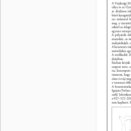
A Vajdasági Ma
tálya és az Új
az általános is
böző kategóriá
ces műsorral l
meg a tizenötö
seknél az átlag
egyszer szerepe
A pályázók elő
muzsikát, az ö
mekjátékdalt, n
A benevezés tör
művelődési egye
A vetélkedőt 2
diójában. 
Írásban kérjük 
csoport neve, o
ria, korcsoport
tüntetni, hogy 
címe és táji me
a versenyre fel
A benevezések
Ignjata Pavlasa 
szólj! Jelentke
a 021-522-226-
non kapható, S