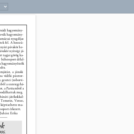
5 
komádi hagyomány- 
szlovák hagyomány- 
gamácsai nyugdíjas 
tek fel. A hosszú- 
onyári pávakör he- 
ávakör nyírségi já- 
t tagjai görög ka- 
r bábcsoport délal- 
sta hagyományőrzők 
dra. 
mjárást, a jánoki 
sa vidéki pásztor- 
k gesztei (zoborvi- 
yből a szentegyhá- 
ot, a Partiumból a 
 csodálhattuk meg. 
bánáti játékokkal: 
 Temerin, Versec, 
képviseltette ma- 
soport érkezett. 
Juhász Erika 
k 
006. 