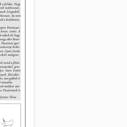
k a faluba. Nagy 
mesek máshonnan. 
esek Lészpedről. 
arhonnan, ha nem 
é a betlehemest, 
soport Frumoszai 
lovast, csatát. A 
t adtak elé, hagy 
agy siker követ- 
 Pusztinaii gyer- 
arácsanyi éneke- 
aii „Szent István 
nekvel melegitet- 
kek mind a felnő- 
emistásakal, gim- 
ja, Szent István 
nynek. Első alka- 
, esze gyűltek és 
ő irányába. 
 sok moldvai tán- 
 a Pusztinaiak és 
yisztor Ilona 