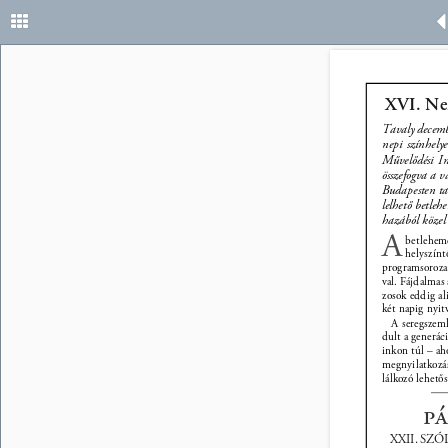
XVI. Nem
Tavaly decemb
nepi színhely
Művelődési In
összefogva a v
Budapesten ta
lelhető betleh
hazából közel 
A 
betleheme
helyszínt
programsorozat
val. Fájdalmas 
zosok eddig al
két napig nyitv
A seregszeml
dult a generáci
inkon túl – aho
megnyilatkozás
lálkozó lehetős
pá
XXII. SZÓ