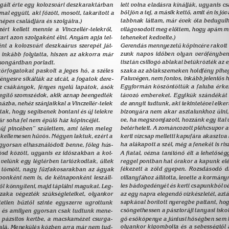
lgált érte egy kolozsvári deszkaraktárban 
lett volna eladásra kínálják, ugyanis cs
bõl jön a tej, a másik kettõ, amit én is jó
 együtt, aki fõzött, mosott, takarított a 
tabbnak láttam, már évek óta bedugulha
épes családjára és szolgáira.) 
rt kellett mennie a Vinczellér-telekrõl, 
világosodott meg elõttem, hogy apám m
teheneket kedvelte.) 
rt azon szolgaként élni. Anyám apja tel- 
Gerendás mennyezetû kõpincére rakott 
nt a kolozsvári deszkaárus szerepét ját- 
zunk napos idõben olyan verõfényben
y inkább folytatta, hiszen az akkorra már 
tisztán csillogó ablakai betükrözték az e
songárdban porladt. 
körfogatokat paskolt a jeges hó, a széles 
szaka az ablakszemeken holdfény piheg
Faluvégen, nem fontos, inkább jelentõs h
ényesre sikálták az utcát, a fogatok dere- 
Egyformán köszöntöttük a faluba érkez
 csákányok, fényes nyelû lapátok, ásók 
segítõ szomszédok, akik aznap beengedték 
távozó embereket. Egyikük szándékát 
de annyit tudtunk, aki tekintetével elke
házba, nehéz szánjaikkal a Vinczellér-telek 
tak, hogy segítsenek bontani és új telekre 
bizonyára nem akar asztalunkhoz ülni, e
ve, ha megszomjazott, hozzánk egy ital 
r soha fel nem épülõ ház kõpincéjét. 
betérhetett. A zománcozott pléhcsupor a 
új pincében” születtem, ami télen meleg 
 kellemesen hûvös. Négyen laktuk, ezért a 
kerti vízcsap melletti kapufára akasztva
ha alákapott a szél, még a fenekét is risz
gyorsan elhasználódott benne, fõleg hús- 
ösd között, ugyanis ez idõszakban a kot- 
A ﬁatal, vézna tanítónõ élt a lehetõség
reggel pontban hat órakor a kapunk elé
 velünk egy légtérben tartózkodtak, ültek 
fékezett a zöld gyepen. Rozsdásodó d
 tömött, nagy fûzfakosarakban az ágyak 
ponként nem is, de kétnaponként leszáll- 
villanyfához állította, levette a kormányr
les bádogedényét és kerti csapunkból vé
õl könnyíteni, majd táplálni magukat. Leg- 
az egy napra elegendõ vízkészletét, aztán
szaka végezték szükségleteiket, olyankor 
sapkával borított nyeregbe pattant, hog
etetlen bûztõl szinte egyszerre ugrottunk 
csöngethessen a pásztoráji tanyasi isko
l és amilyen gyorsan csak tudtunk mene- 
a pázsitos kertbe, a macskamézet csurga- 
gõ esõköpenye a júniusi hõségben sem h
olyankor kigombolta és a sebességtõl
 alá. Menekülés közben arra már nem tud- 