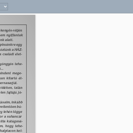
19 
ekenyõs-rétjén 
nem nyiffantak 
nk alatt. 
 pincénkre egy 
töztünk a HÁZ- 
családi élet- 
Gyöngyös tehe- 
.. 
mindent mege- 
an kitartó ét- 
cernasarjút. 
vidéken, talán 
en fajtájú jó- 
tásaim, inkább 
rettentõen bú- 
gy tehén tõgye 
kor a suhancár 
ítta kútágasá- 
em, hogy tehe- 
halpiacon kel- 