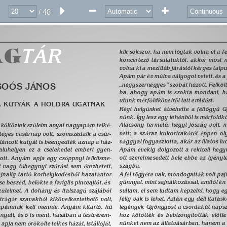
/ 48
G 
TÁR 
kik sokszor, ha nem lógtak volna el a T
koncertezõ társulatuktól, akkor most 
volna ki a mezítláb járástól kérges talpu
Apám pár év múlva vályogot vetett, és a
„négyszernégyes” szobát húzott. Felköl
SOÓS JÁNOS 
ba, ahogy apám is szokta mondani, ha 
utunk mérföldköveirõl tett említést. 
 
KUTYÁK 
A 
HOLDRA 
UGATNAK 
Régi helyünket átvehette a féltõgyû 
nünk. Így lesz egy tehénbõl is mérföldkõ.
Alacsony termetû, hegyi jószág volt, 
n költöztek szüleim anyai nagyapám telké- 
vett; a száraz kukoricakórét éppen oly
teges vasárnap volt, szomszédaik a csûr- 
vággyal fogyasztotta, akár az illatos lu
áncolt kutyát is beengedték aznap a ház- 
aluhelyen ez a cselekedet emberi gyen- 
Apám évekig dolgozott a rekiceli hegy
ott szerelmesedett bele ebbe az igénytel
lott. Anyám apja egy csöppnyi lelkiisme- 
szágba. 
st vagy tûhegynyi szúrást sem érezhetett, 
jnalig tartó korhelykedésbõl hazatántor- 
A fél tõgyére vak, mondogatták volt paj
gúnnyal, mint sajnálkozással, amitõl én 
 se beszéd, belökte a fariglis pinceajtót, és 
züleimet. A dohány és italszagú szájából 
sultam, el sem tudtam képzelni, hogy e
félig vak is lehet. Aztán egy déli itatás
 trágár szavakból kikövetkeztethetõ volt, 
legények Gyöngyöst a csordakút napsz
pámnak kell mennie. Anyám kitartó, hû 
nyult, és õ is ment, hasában a testvérem- 
hoz kötötték és bebizonyították elõtt
nünket nem az állatvásárban, hanem a 
apja nem örökölte telkes házát, istállóját, 