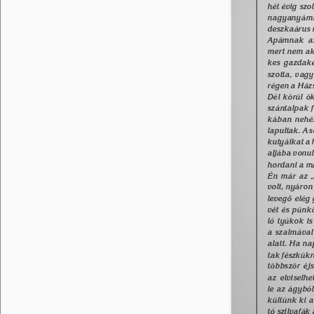
hét évig szo
nagyanyámmal
deszkaárus n
Apámnak azé
mert nem aka
kes gazdaké
szotta, vag
régen a Ház
Dél körül ö
szántalpak f
kában nehéz
lapultak. A 
kutyáikat a 
aljába vonul
hordani a má
Én már az „
volt, nyáron
levegõ elég 
vét és pünk
ló tyúkok is
a szalmával
alatt. Ha na
tak fészkükr
többször éj
az elviselh
le az ágybó
kültünk ki 
tó szilvafák