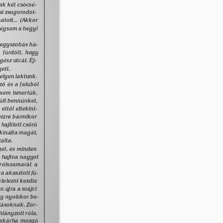
ak két csöcsé- 
val zsugorodot- 
tott... (Akkor 
égsem a hegyi 
egyszobás há- 
 fürdött, hogy 
gész utcát. Éj- 
ett. 
elyen laktunk. 
õ és a faluból 
sem ismertük, 
rült bennünket, 
ttõl eltekint- 
vízre bármikor 
hajlított csõrû 
 kínálta magát, 
álta. 
gel, és minden 
 hajtva nagyot 
rótszamarát a 
a akasztott fü- 
telezni kezdte 
 újra a svájci 
y nyolckor be- 
lásoknak. Zör- 
iányzott róla, 
 akárha mozgó 