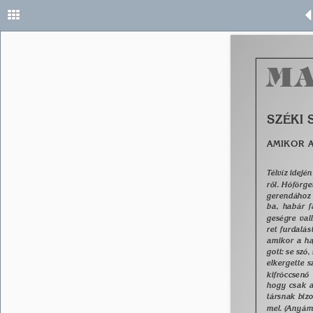
MA
SZÉKI 
AMIKOR 
A
Télvíz idejé
rõl. Hóförge
gerendához l
ba, habár f
geségre val
ret furdalá
amikor a ha
gott: se szó,
elkergette s
kifröccsenõ
hogy csak a
társnak bizo
mel. (Anyám 