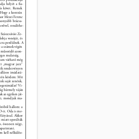
dja helyét a ﬁa- 
rás követ. Remek 
 Hogy a kontrán 
ikor Mezei Ferenc 
ékonyabb brácsa- 
 erővel, rendíthe- 
Szászcsávási Ze- 
obja vonóját, és 
ncra perdülnek. A 
rt a számok végén 
 A műsoridő azon- 
teges mulatság. 
ram várható még 
tt „magyar jazz” 
sik rendezvényen 
allásos imádatá- 
gyén kérdem: Mit 
nk saját zenénk, 
degenimádat? Vi- 
lág bármely táján 
k az egyiken ját- 
ldi, mondjuk ma- 
óróból hallom: a 
D-it. Oda is me- 
Mátyással. Akkor 
t miatt operálták 
s, összesen négy, 
aparintani. 
em kell nélkülöz- 