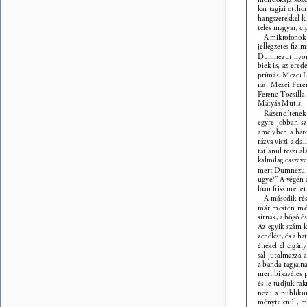
kar tagjai otth
hangszerekkel ki
teles magyar, ci
A mikrofonok m
jellegzetes ﬁzim
Dumnezut nyomb
biek is, az ered
prímás, Mezei Le
rás, Mezei Fere
Ferenc Tocsilla
Mátyás Mutis. 
Rázendítenek 
egyre jobban sz
amelyben a háro
rázva viszi a da
tatlanul teszi a
kalmilag összeve
mert Dumnezu m
ugye?” A végén a
lóan friss mene
A második rés
már mesteri mó
sírnak, a bőgő é
Az egyik szám k
zenélést, és a h
énekel el cigány
sal jutalmazza 
a banda tagjaina
mert bikavéres 
és le tudjuk ra
nezu a publikum
ménytelenül, miv