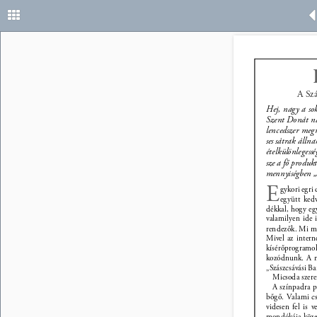
10 
A Szá
Hej, nagy a so
Szent Donát nap
lencedszer meg
ses sátrak álln
ételkülönlegess
sze a fő produk
mennyiségben „
E 
gykori egri
együtt kedv
dékkal, hogy egy
valamilyen ide 
rendezők. Mi má
Mivel az intern
kísérőprogramokr
kozódnunk. A m
„Szászcsávási B
Micsoda szeren
A színpadra p
bőgő. Valami cs
videsen fel is 
mondókája közep