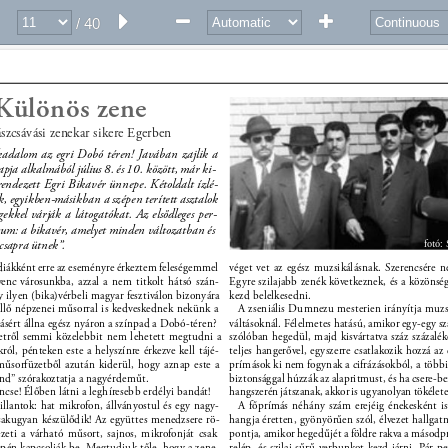
/ 40
Különös zene 
szcsávási zenekar sikere Egerben 
kadalom az egri Dobó téren! Javában zajlik a 
ja alkalmából július 8. és 10. között, már ki- 
rendezett Egri Bikavér ünnepe. Kétoldalt ízlé- 
ak, egyikben-másikban a szépen terített asztalok 
égekkel várják a látogatókat. Az elsődleges per- 
tum: a bikavér, amelyet minden változatban és 
csapra ütnek”. 
fotó:
 diákként erre az eseményre érkeztem feleségemmel 
véget vet az egész muzsikálásnak. Szerencsére n
enc városunkba, azzal a nem titkolt hátsó szán- 
Egyre szilajabb zenék következnek, és a közönség
 ilyen (bika)vérbeli magyar fesztiválon bizonyára 
kezd belelkesedni. 
illő népzenei műsorral is kedveskednek nekünk a 
A zseniális Dumnezu mesterien irányítja muzsi
sért állna egész nyáron a színpad a Dobó-téren? 
váltásoknál. Félelmetes hatású, amikor egy-egy sz
etről semmi közelebbit nem lehetett megtudni a 
szólóban hegedül, majd kisvártatva száz százalék
ól, pénteken este a helyszínre érkezve kell tájé- 
teljes hangerővel, egyszerre csatlakozik hozzá az
űsorfüzetből azután kiderül, hogy aznap este a 
prímások ki nem fogynak a cifrázásokból, a többi
and” szórakoztatja a nagyérdeműt. 
biztonsággal húzzák az alapritmust, és ha csere-be
cse! Élőben látni a leghíresebb erdélyi bandát! 
hangszerén játszanak, akkor is ugyanolyan tökélet
illantok: hat mikrofon, állványostul és egy nagy- 
A főprímás néhány szám erejéig énekesként is
akugyan készülődik! Az együttes menedzsere rö- 
hangja éretten, gyönyörűen szól, élvezet hallgat
vezeti a várható műsort, sajnos, mikrofonját csak 
pontja, amikor hegedűjét a földre rakva a másodpr
én kapcsolják be. Megtudjuk tőle, hogy a zene- 
relép, és szilaj sűrű verbunkot kezd járni. Pár p