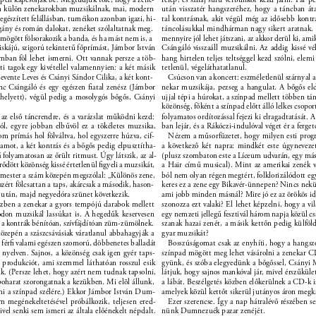
on külön zenekarokban muzsikálnak, mai, modern 
után visszatér hangszeréhez, hogy a táncban áta
egészített felállásban, turnéikon azonban igazi, hi- 
tal kontrásnak, akit végül még az idősebb kont
gány és román dalokat, zenéket szólaltatnak meg. 
táncolásukkal mindhárman nagy sikert aratnak.
ögött fölsorakozik a banda, és ha mást nem is, a 
mennyire jól lehet játszani, az akkor derül ki, am
iskájú, szigorú tekintetű főprímást, Jámbor István 
Csángáló visszaáll muzsikálni. Az addig kissé v
an föl lehet ismerni. Ott vannak persze a töb- 
hang hirtelen teljes teltséggel kezd szólni, elemi
eti tagok egy kivétellel valamennyien: a két másik 
tetlenül, végeláthatatlanul. 
vente Leves és Csányi Sándor Cilika, a két kont- 
Csúcson van a koncert: eszméletlenül szárnyal a 
nc Csángáló és egy egészen ﬁatal zenész (Jámbor 
nekar muzsikája, pezseg a hangulat. A bőgős eld
 helyett), végül pedig a mosolygós bőgős, Csányi 
ujjal tépi a húrokat, a színpad mellett többen tá
közönség, főként a színpad előtt álló lelkes csopo
az első táncrendre, és a varázslat működni kezd: 
folyamatos ordítozással fejezi ki elragadtatását.
ól, egyre jobban elbűvöl ez a tökéletes muzsika, 
ban lejár, és a Rákóczi-indulóval véget ér a ferge
m prímás hol fölváltva, hol egyszerre húzva, cif- 
Nézem a műsorfüzetet, hogy milyen esti prog
llamot, a két kontrás és a bőgős pedig elpusztítha- 
a következő két napra: mindkét este úgyneveze
lá folyamatosan az őrült ritmust. Úgy látszik, az al- 
(plusz szombaton este a Líceum udvarán, egy má
rődött közönség kissé értetlenül ﬁgyeli a muzsikát, 
a Hair című musical). Mint az amerikai zenék v
ester a szám közepén megszólal: „Különös zene, 
ból nem olyan régen megtért, folklorizálódott e
zért fölcsattan a taps, akárcsak a második, hason- 
keres ez a zene egy Bikavér-ünnepen? Nincs nekü
t után, majd negyedóra szünet következik. 
ami jobb minden másnál? Mire jó ez az örökös i
zben a zenekar a gyors tempójú darabok mellett 
szonozza ezt valaki? El lehet képzelni, hogy a vi
don muzsikál lassúkat is. A hegedűk keservesen 
egy nemzeti jellegű fesztivál három napja közül csa
s a kontrák bénítóan, szívfájdítóan züm-zümölnek. 
szanak hazai zenét, a másik kettőn pedig külfö
özepén a szászcsávásiak váratlanul abbahagyják a 
gyar muzsikát? 
at férﬁ valami egészen szomorú, döbbenetes balladát 
Bosszúságomat csak az enyhíti, hogy a hangsz
 nyelven. Sajnos, a közönség csak igen gyér taps- 
színpad mögött meg lehet vásárolni a zenekar C
a produkciót, ami szemmel láthatóan rosszul esik 
gyünk, és szóba elegyedünk a bőgőssel, Csányi 
k. (Persze lehet, hogy azért nem tudnak tapsolni, 
látjuk, hogy sajnos mankóval jár, mivel érszűküle
poharat szorongatnak a kezükben. Mi elöl állunk, 
a lábát. Beszélgetés közben előkerülnek a CD-k i
kni a színpad szélére.) Ekkor Jámbor István Dum- 
amelyek közül kettőt sikerül jutányos áron megk
 megénekeltetésével próbálkozik, teljesen ered- 
Ezer szerencse. Így a nap hátralévő részében s
el senki sem ismeri az általa előénekelt népdalt. 
nünk Dumnezuék pazar zenéjét. 