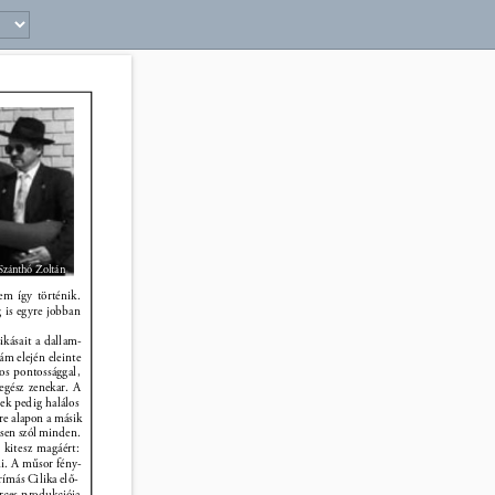
 Szánthó Zoltán 
em így történik. 
 is egyre jobban 
kásait a dallam- 
ám elején eleinte 
os pontossággal, 
 egész zenekar. A 
ek pedig halálos 
re alapon a másik 
esen szól minden. 
 kitesz magáért: 
ni. A műsor fény- 
ímás Cilika elő- 
erces produkciója 