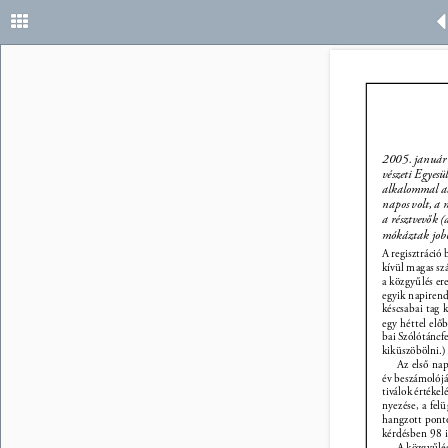
2005. január 8
vészeti Egyesü
alkalommal ad
napos volt, a 
a résztvevők (
mókáztak jobb
A regisztráció 
kívül magas sz
a közgyűlés er
egyik napirend
késcsabai tag 
egy héttel elő
bai Szólótáncfe
kiküszöbölni.)
Az első nap
év beszámolójá
tiválok értékel
nyezése, a felü
hangzott ponto
kérdésben 98 ig
A közgyűlés