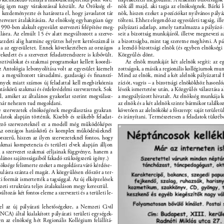
ág igen nagy várakozással készült. Az Örökség el- 
nök áll majd, aki tagja az elnökségnek. Bárki l
 kezdeményezte és határozta el, hogy javaslatot tár 
nök, hiszen ezeket a pozíciókat nyilvános pályáz
 szervezet átalakítására. Az elnökség egyhangúan úgy 
tölteni. Ehhez elegendő az egyesületi tagság, illet
1990-ben alakult egyesület szervezeti felépítése meg- 
pályázati adatlap, amely tartalmazza a pályázó 
lásra. Az elmúlt 15 év alatt megváltozott a szerve- 
seit a bizottság munkájáról, illetve megnevezi az
 kezdeti alig harminc együttes helyett kettőszáznál is 
a bizottságba, mint tag szeretne meghívni. A pál
ja az egyesületet. Ennek következtében az országos 
a leendő bizottsági elnök (és egyben elnökségi 
ekedett és a szervezet feladatrendszere is kibővült. 
Közgyűlés dönt. 
sztiválokat és szakmai programokat kellett koordi- 
Az elnök munkáját két alelnök segíti: az e
az Antológia lebonyolítása volt az egyesület kiemelt 
zottságok, a másik a regionális kollégiumok mun
 a megváltozott társadalmi, gazdasági és ﬁnanszí- 
Mind az elnök, mind a két alelnök pályázattal fo
nyek miatt számos új feladattal kell megbirkóznia 
zíciót, vagyis – a bizottsági elnökökhöz hasonló
atáskörű szakmai és érdekvédelmi szervezetnek. Sok 
léseik ismertetése után, a Közgyűlés választása a
al, amiket az általános gyakorlat szerint megválasz- 
a megpályázott hivatalt. Az elnökség munkája két
már nehezen tud megoldani. 
az elnök és a két alelnök szinte bármikor találko
e szervezetek elnökségének megválasztása gyakran 
követően az alelnököké a főszerep: saját területük
aslatok alapján történik. Kisebb és szűkebb feladat- 
és irányítani. Természetesen a feladatok tükrébe
kező szervezeteknél ez a modell még működőképes 
Az országos hatáskörű és komplex működésűeknél 
szerű, hiszen az ilyen szervezeteknél fontos, hogy 
akmai kompetencia és területi elvek alapján álljon 
 a szervezet szakmai céljainak függvénye, hanem a 
alános sajátosságaiból fakadó szükségszerű igény.) 
öksége felismerte ezeket a megoldásra váró kérdése- 
ulásra szánta el magát. A közgyűlésen először a ter- 
ti formát ismertették a tagsággal. Az új elképzelések 
ezeti struktúra teljes átalakuláson megy keresztül. 
változás két fontos eleme a szervezeti és a területi le- 
l az új pályázati lehetőségekre, a Nemzeti Civil 
CA) által kialakított pályázati területi egységek- 
n az elnökség hét Regionális Kollégium felállítá- 