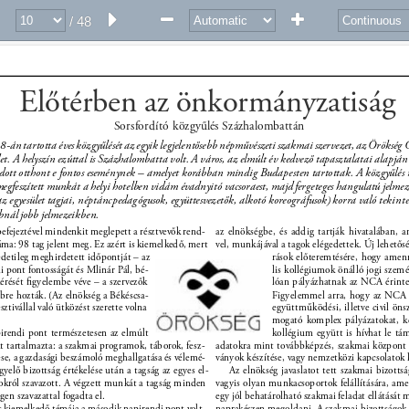
/ 48
Előtérben az önkormányzatiság 
Sorsfordító közgyűlés Százhalombattán 
-án tartotta éves közgyűlését az egyik legjelentősebb népművészeti szakmai szervezet, az Öröksé
let. A helyszín ezúttal is Százhalombatta volt. A város, az elmúlt év kedvező tapasztalatai alapj
ott otthont e fontos eseménynek – amelyet korábban mindig Budapesten tartottak. A közgyűlés má
megfeszített munkát a helyi hotelben vidám évadnyitó vacsoraest, majd fergeteges hangulatú jelmez
az egyesület tagjai, néptáncpedagógusok, együttesvezetők, alkotó koreográfusok) korra való tekinte
nál jobb jelmezeikben. 
befejeztével mindenkit meglepett a résztvevők rend- 
az elnökségbe, és addig tartják hivatalában, 
áma: 98 tag jelent meg. Ez azért is kiemelkedő, mert 
vel, munkájával a tagok elégedettek. Új lehetős
edetileg meghirdetett időpontját – az 
rások előteremtésére, hogy amen
i pont fontosságát és Mlinár Pál, bé- 
lis kollégiumok önálló jogi szemé
kérését ﬁgyelembe véve – a szervezők 
lóan pályázhatnak az NCA érinte
bbre hozták. (Az elnökség a Békéscsa- 
Figyelemmel arra, hogy az NCA t
sztivállal való ütközést szerette volna 
együttműködési, illetve civil öns
 
mogató komplex pályázatokat, ké
irendi pont természetesen az elmúlt 
kollégium együtt is hívhat le tám
t tartalmazta: a szakmai programok, táborok, fesz- 
adatokra mint továbbképzés, szakmai központ l
ése, a gazdasági beszámoló meghallgatása és vélemé- 
ványok készítése, vagy nemzetközi kapcsolatok k
gyelő bizottság értékelése után a tagság az egyes el- 
Az elnökség javaslatot tett szakmai bizottsá
król szavazott. A végzett munkát a tagság minden 
vagyis olyan munkacsoportok felállítására, ame
en szavazattal fogadta el. 
egy jól behatárolható szakmai feladat ellátását 
 kiemelkedő témája a második napirendi pont volt, 
naprakészen megoldani. A szakmai bizottságok é