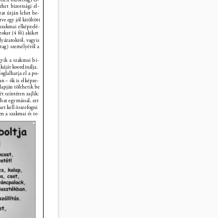
ehet bizottsági el- 
at útján lehet be- 
ve egy jól kitöltött 
szakmai elképzelé- 
okat (4 fő) akiket 
yázatokról, vagyis 
tag) személyéről a 
gyik a szakmai bi- 
káját koordinálja. 
glalhatja el a po- 
an – ők is elképze- 
lapján tölthetik be 
 színtéren zajlik: 
zhat egymással, ezt 
et kell összefogni 
n a szakmai és te- 