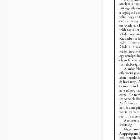
amelyre a tags
nöksége ülésén
a tagság elé a
vélte, hogy az 
érett a megúju
zet feladata, a
több tag alkot
lefedettség növ
Kezdetben a fe
nálni, illetve 
feladata. Mára
rozási körülmé
egy országos h
olyan feladatt
tott elnökség 
A különfél
ötletszerű jav
körrel rendel
és hatékony. 
ez már nem kor
az elnökség sz
össze. (Ez nem
szervezetek ált
Az Örökség eln
ket, és a megúj
vezett szerveze
szerint a szerv
A tervezett 
fedettség. 
Figyelemme
Alapprogram (N
nek megfelelőe