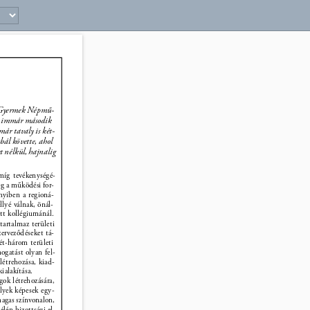
9 
g Gyermek Népmű- 
án immár második 
r tavaly is két- 
bál követte, ahol 
t nélkül, hajnalig 
amíg tevékenységé- 
ég a működési for- 
nyiben a regioná- 
llyé válnak, önál- 
tt kollégiumánál. 
artalmaz területi 
zerveződéseket tá- 
t-három területi 
ogatást olyan fel- 
étrehozása, kiad- 
ialakítása. 
gok létrehozására, 
lyek képesek egy- 
magas színvonalon, 
lén bizottsági el- 