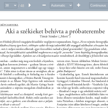
/ 48
cképcsarnoka 
Aki a székieket behívta a próbaterembe 
Timár Sándor („Mesti”) 
 Főiskola felvételi vizsgájára készülődve meglepetten tapasztaltam, hogy a „Neves néptánc koreográfusa
álásához bizony igen kevés, többnyire szikár életrajzi adatokból álló anyaggal találkozhat a hozzám haso
k, mit és milyen módon alkottak, egyre kevesebben tudnak a ﬁatal generációból. Úgy gondoltam tehát,
zzal, ha interjúkészítési szándékkal megkeresem a még élő „neveseket” (nem kizárólag koreográfusokat),
ár elhunyt legendákat. Ajánlom ezt a beszélgetéssorozatot mindenkinek, de kiváltképp a felnövekvő tá
omban – amikor még meg sem fordult a fejemben, 
vettem részt, hiszen időközben Molnár István 
lágában keressem jövőmet – gyakran láttam a tévé- 
alakult a SZOT Művészegyüttes, ahova felvétel
it, amint megismerteti a nézőkkel egy-egy tájegy- 
– Sanyi bácsi tehát húszéves sem volt, mikor hivatá
t”. Talán nincs is olyan táncos az országban, aki ne 
gődött Budapestre? 
bb látásból a szellemileg és ﬁzikailag ma is ﬁatalos 
– Gyakorlatilag igen. Ennek köszönhetem az
tanárt és koreográfust, a Főváros Bartók Táncegyüt- 
hozzám hasonló ﬁatal táncossal megismerkedte
pítóját és az Állami Népi Együttes volt művészeti 
Györggyel, Galambos Tiborral, Ács Sándorral é
n kevés emberek egyikét, aki Martin György barát- 
véd együttestől hozzánk került – Vásárhelyi Lász
katársaként a néptánc-mozgalom elindításában je- 
ván tehát egy kiváló, ambiciózus csoportot válog
játszott. 
– Ráadásul ő maga is egy sokoldalú művész volt! 
Valahányszor mesél az életútjáról, mindig kitér gyer- 
– Igen, meglehetősen széles érdeklődési köre vol
 melyek Szolnokhoz kötik. Ritkán említi azonban szü- 
letése ellenére tornászként kezdte, majd moder
i helyét, azt a gyökeret, ami elindította ezen a pályán. 
tatta Párizsban, s közben rengeteget olvasott, 
tt először a tánccal? 
A néptánc iránt akkor kötelezte el magát, amiko
lettem a Szolnok melletti Ugar tanyán. Általános 
hazatérve ellátogatott egy igazi hagyományos k