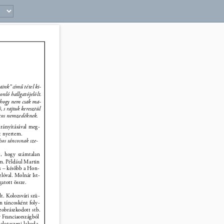
37 
ink” című tétel ki- 
nló hallgatójelölt. 
 hogy nem csak ma- 
 s rajtuk keresztül 
ncos nemzedéknek. 
irányításával meg- 
t nyertem. 
sos táncosnak sze- 
t, hogy számtalan 
m. Például Martin 
s – később a Hon- 
lóval. Molnár Ist- 
atott össze. 
t. Kolozsvári szü- 
n táncosként foly- 
szobrászkodott stb. 
r Franciaországból 
alotaszegi lakoda- 