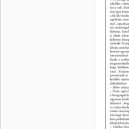
iskolába a köz
lye is volt. El
már igen korá
a fal felé ford
ugráltam, moz
mel „táncolta
nés mulatságok
dalmára. Emel
si iskola udva
kellemes köze
szolnoki Verse
láltam azonban
koztam ugyanis
tánctanulással
lának, a szol
megismerkedhe
hogy Siófokon
tanít. Elszán
pattantunk és 
későbbi tanáro
alakulásában. 
– Ekkor választ
– Nem, egész 
a betegségek k
ségiztem kivá
dályozta”, hog
ez a fajta dis
ziumi tánccsop
érettségit köv
kára próbáltam 
láltak felvétel
– Valóban kissé