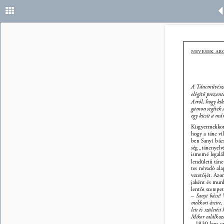
nevesek ar
A Táncművészeti
elégítő prezent
Arról, hogy ki
gamon segítek a
egy kicsit a m
Kisgyermekkor
hogy a tánc vi
ben Sanyi bács
ség „táncnyelvé
ismerné legalá
lendületű tánc
tes névadó ala
vezetőjét. Azo
jaként és mun
lentős szerepet 
– Sanyi bácsi! 
mekkori éveire,
leit és születés
Mikor találkozo
– 1930-ban szü