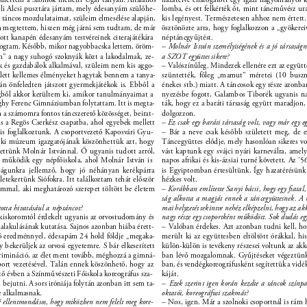
eli Alcsi pusztára jártam, mely édesanyám szülőhe- 
lomba, és ott felkérték őt, mint táncművész ura
ső táncos mozdulataimat, szüleim elmesélése alapján, 
kis legényest. Természetesen ahhoz nem értett
n megtettem, hiszen még járni sem tudtam, de már 
ösztönözte arra, hogy foglalkozzon a „gyökereiv
ított kanapén édesanyám testvéreinek citerajátékára 
néptáncgyűjtést. 
ogtam. Később, mikor nagyobbacska lettem, öröm- 
– Molnár István személyiségének és a jó társaságn
m” a nagy suhogó szoknyák közt a lakodalmak, ze- 
a SZOT együttes sikere? 
 és gazdabálok alkalmával, szüleim nem kis aggo- 
– Valószínűleg. Mindezek ellenére ezt az együt
lett kellemes élményeket hagytak bennem a tanya- 
szüntették, főleg „mamut” méretei (10 buszn
rán önfeledten játszott gyermekjátékok is. Ebből a 
énekes stb.) miatt. A táncosok egy része azonb
gből akkor kerültem ki, amikor tanulmányaimat a 
nyezésbe fogott, Galambos Tiborék ugyanis n
ghy Ferenc Gimnáziumban folytattam. Itt is megta- 
ták, hogy ez a baráti társaság együtt maradjon,
 a számomra fontos táncszerető közösséget, beirat- 
dolgozzon. 
 a Regös Cserkész csapatba, ahol egyebek mellett 
– Ez csak egy baráti társaság volt, vagy már egy eg
 is foglalkoztunk. A csoportvezető Kaposvári Gyu- 
– Bár a neve csak később született meg, de e
noki múzeum igazgatójának köszönhettük azt, hogy 
Táncegyüttes elődje, mely hasonlóan sikeres v
ttünk Molnár Istvánnal. Ő ugyanis tudott arról, 
vást kaptunk egy svájci nyári karneválra, amel
 működik egy népfőiskola, ahol Molnár István is 
napos afrikai és kis-ázsiai turné követett. Az ’
tságunkra jellemző, hogy jó néhányan kerékpárra 
is Egyiptomban értesültünk. Így hazatérésünk
letekertünk Siófokra. Itt találkoztam tehát először 
hézkes volt. 
mmal, aki meghatározó szerepet töltött be életem 
– Korábban említette Sanyi bácsi, hogy egy ﬁatal,
ság alkotta a magját ennek a táncegyüttesnek. 
otta hivatásául a néptáncot? 
mai helyzetét tekintve nehéz elképzelni, hogy az ak
kiskoromtól érdekelt ugyanis az orvostudomány és 
nagy része egy csoportként működött. Sok dudás eg
ialakulásának kutatása. Sajnos azonban hiába érett- 
– Valóban érdekes. Azt azonban tudni kell, 
ló eredménnyel, édesapám 24 hold földje „megaka- 
merült ki az együttesben eltöltött órákkal, h
y bekerüljek az orvosi egyetemre. S bár elkeserített 
külön-külön is tevékeny részesei voltunk az akk
zkrimináció, az élet ment tovább, méghozzá a gimná- 
ban lévő mozgalomnak. Gyűjtéseket végeztünk 
ort vezetésével. Talán ennek köszönhető, hogy az 
ban, és vendégkoreográfusként segítettük a vidé
ető évben a Színművészeti Főiskola koreográfus sza- 
káját. 
bejutni. A sors iróniája folytán azonban itt sem ta- 
– 
Ezek szerint igen korán kezdte a táncok színpa
re alkalmasnak. 
oktatói, koreográfusi szakmát? 
 ellentmondásos, hogy miközben nem felelt meg kore- 
– Nos, igen. Már a szolnoki csoportnál is rám há