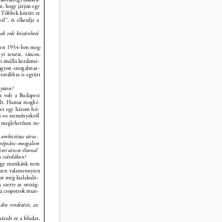
t, hogy járjon egy 
. Többek között ez 
el”, és elkezdje a 
ak volt köszönhető 
test 1954-ben meg- 
yi zenész, táncos, 
an önálló kezdemé- 
agyon szorgalmaz- 
 továbbra is együtt 
yüttes? 
z volt a Budapest 
olt. Hamar meghí- 
yet egy három hó- 
56-os eseményekről 
 meglehetősen ne- 
 ambiciózus társa- 
A néptánc-mozgalom 
kori táncos élvonal 
y csárdában? 
hogy munkánk nem 
iszen valamennyien 
or még kialakuló- 
szerte az ország- 
ki csoportok mun- 
dra rendezését, az 
rult ez a feladat, 