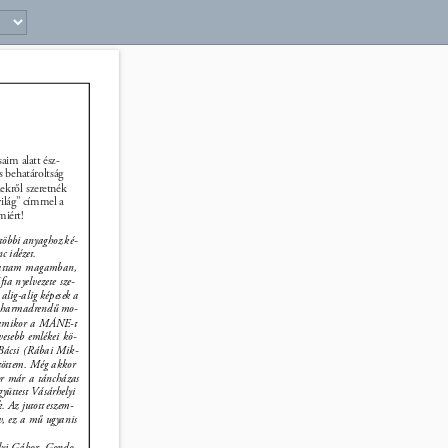
17 
aim alatt ész- 
 behatároltság 
ekről szeretnék 
ilág” címmel a 
iért! 
többi anyaghoz ké- 
c idézet. 
lgattam magamban, 
ﬁa nyelvezete sze- 
alig-alig képesek a 
t harmadrendű mo- 
, amikor a MÁNE-t 
vesebb emlékei kö- 
Bácsi (Rábai Mik- 
ltöttem. Még akkor 
or már a táncházas 
yüttest Vásárhelyi 
k. Az jutott eszem- 
év, ez a mű ugyanis 
 
ályi Gábor. Gondo- 