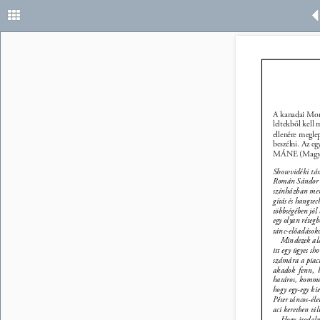
A kanadai Montr
leltekből kell
ellenére megle
beszélni. Az e
MÁNE (Magyar 
Showvidéki tá
Román Sándor k
színházban ment
gítás és hangtec
többségében jól 
egy olyan réteg
tánc-előadások
Mindezek alap
itt egy ügyes 
számára a piaci
akadok fenn, h
határos, kommer
hogy egy-egy ki
Péter táncos-él
aci keretben vil
Hogy irodal