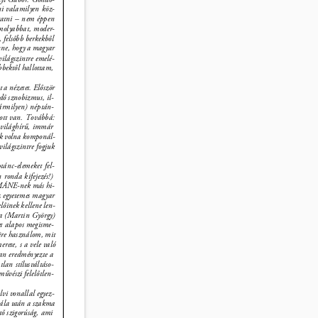
ni valamilyen köz- 
tatni – nem éppen 
molyabbat, moder- 
, felsőbb berkekből 
nne, hogy a magyar 
ilágszintre emelé- 
öbbektől hallottam, 
 nézetet. Először 
edő sznobizmus, il- 
ármilyen) néptán- 
 ott van. Továbbá: 
világhírű, immár 
ték volna komponál- 
ilágszintre fogjuk 
ánc-elemeket fel- 
 ronda kifejezés!) 
MÁNE-nek más hi- 
z egyetemes magyar 
őinek kellene len- 
ka (Martin György) 
et alapos megisme- 
mire használom, mit 
ete, s a vele való 
an eredményezte a 
lan stílusváltáso- 
űvészi felelőtlen- 
 
lvi vonallal egyez- 
alála után a szakma 
tő szigorúság, ami 