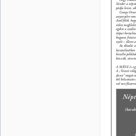
Sándor a népt
pádja lenne, aki
George Orwell
anyanyelve roml
Attól félek, hog
tétlen megfelel
egykor a sztáli
tőipar borzalmai
bugyuta fráziso
nyelv – illetve 
Az előadás a
használatában 
beszélni példáu
kincsük, táncmo
A MÁNE és egy 
A „Veszett vilá
dance” magát tú
ból kölcsönzött
val van fűszerez
Népt
(karakt
K