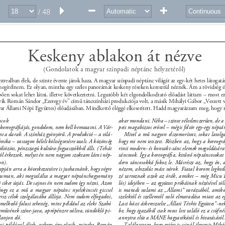
folk
MAG
azin 
/ 48
Keskeny ablakon át nézve 
(Gondolatok a magyar színpadi néptánc helyzetéről) 
ealban élek, de szinte évente járok haza. A magyar színpadi néptánc világát az egy-két hetes látogatás
 megítélnem. Ez olyan, mintha egy széles panorámát keskeny réseken keresztül néznék. Ám a rövidség és
pően sokat lehet látni, illetve következtetni. Legutóbb két elgondolkodtató előadást láttam – most ez
gyik Román Sándor „Ezeregy év” című táncszínházi produkciója volt, a másik Mihályi Gábor „Veszett v
Állami Népi Együttes) előadásában. Mindkettő eléggé elkeserített. Hadd magyarázzam meg, hogy m
ncok 
akar mondani. Néha – szinte véletlenszerűen, de a 
oreográﬁáját, gondolom, nem kell bemutatni. A Vár- 
pest magabiztos erővel – mégis feltör egy-egy néptán
 a darab. A színház gyönyörű. A produkció – a vilá- 
Mivel a mű nagyon elszomorított, sokat lato
hnika – vastagon bélelt költségvetésre utalt. A közönség 
hogy mi nem tetszett. Részben az, hogy a koreográ
öltözött, pénzszagú kultúra-fogyasztókból állt. (Tehát 
rinti modern- és kontakt-tánc elemek megoldására 
ből érkeztek, melyet én nem nagyon szoktam látni nép- 
táncosok. Így a koreográﬁa, kitűnő néptáncosoka
on). 
dern táncosokká fokoz le. Másrészt az, hogy én
ján arra a következtetésre is juthatnánk, hogy végre 
nézem, abszolút mást várok. Fiatal korom legked
showman, aki megtalálta a magyar néptánchagyomány 
zé tartoznak azok az órák, amiket – még Micu 
 siker útját. De sajnos én nem tudom így nézni. Azon 
lós) idejében – az együttes próbáinak nézésével tö
ogy ez a mű a magyar néptánc nyelvkincsét giccsel 
is maradt valami az „Állami” varázsából, amik
sz célok szolgálatába állítja. Nem tudom elfogadni, 
szelektől és szellemtől való elmaradása miatt az eg
emelkedő falusi tehetség, mint például az eleki Szabó 
Laci bácsi átkeresztelte „Állati Tévhit Együttes”-ne
etművének színe-java, aprópénzre váltva, tündöklő pi- 
be, hogy igazából csak most lett találó ez a csúfn
lanjon elő. 
annyira elüt a MÁNE hagyatékától és hivatásától.
mi példával éljek, nekem úgy tűnik, mintha Román 
Találgattam, hogy miért is csinál ilyesmit Mih