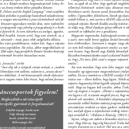
ánc és a Kárpát-medence hagyományainak Leőwy Ár- 
lom, az egyik ok az lehet, hogy igyekszik megfelel
 az Arany-eredetit ötletes gúnyába öltözteti. 
véleményi elvárásnak: valami újat, divatosat mu
 „Politics and the English Language” című esszéjében 
Riverdance-szerűt, hanem annál fontosabbat, ko
ását politikai és gazdasági hatásoknak tulajdonította. 
nebbet. Ugyanakkor, feltételezem, létezik egy olyan
y a magyar táncnyelvben a piaci elvárásoknak való fel- 
induló kihívás is, ami szerint a MÁNE célja az le
és kényszere ugyanolyan romlást okoz, mint nyelvünkre 
színpadi néptánc Bartók-Kodály-analóg művészi v
ni propaganda vagy jelenleg a piacgazdaság és a hirde- 
sét oldja meg. Mivel ilyesfajta igényt többször és t
 fejtenek ki. Itt nem elsősorban az esetleges, ügyetlen, 
szeretnék itt reﬂektálni erre a gondolatra. 
król beszélek, hanem arról, hogy ami történik, az a 
Magyarán megmondva, badarságnak tartom ezt a
a táncnyelv – önző, piaci célok szolgálatba állítása. 
is azért, mert rejlik benne egyfajta lenéző-leereszk
latt azon gondolkoztam, milyen kár, hogy a néptánc 
letve értékrendszer. Szerintem a magyar (vagy ak
nincs jogvédelem. Ha volna, akkor megpróbálnám rá- 
cot nem kell művészi világszintre emelni: az már
l Elek népét, hogy pereljék be Román Sándort közösségi 
nem hiszem, hogy Bartók vagy Kodály bármelyik 
tívumaik becstelen használata miatt. 
klasszikus kompozíciójukat azzal a jelszóval kezd
ni, hogy „Na most, ﬁúk, ezzel a magyar népzenét v
„hivatalos” tévhit 
emelni”. 
g”-ban elég sok a színpadi csúszás-mászás, a „modern 
Azt nem mondom, hogy nem lehet magyar népt
l komolyan vevő szelleme, valamint a „contact dance”- 
használni egy úgynevezett magasművészeti (milyen
 test-dobálózás. A mű homoszexuális témák eljátszásá- 
műhöz. De ezt a munkát ne a MÁNE csinálja! A 
ve és nagyon erősen lehet érezni, hogy valami fontosat 
vatása van – illetve kellene, hogy legyen. Nekik a
néptánc-hagyomány lehető legjobb színpadi képvisel
niük. Hogy ezt hogyan kell csinálni, ahhoz Tin
ánccsoportok figyelem! 
már rég megírta a receptet: „Először a népművész
rése legyen a cél, és azután magától jön az, hogy 
Megkezdtük a női tánccipők 
akarok vele mondani. A kiindulási alapanyag ismer
azonosulás nélkül kitűzött művészi program gyakr
ercipők) gyártását és forgalmazását! 
táncművészet területén az olyan gyakori, indokolat
Felsőbőr anyaga: kecske sevró 
kat, amelyek éppen a népművészeti örökség iránti m
Talp: bőrtalp varrottan 
séget termelték ki.” (Kultúra és Közösség, 1981/4.)
Sarok: rakott bőr sarok 
Sajnos, sehogy sem tudom a látottakat ezzel az e
Bélés anyaga: bőr 
tetni. Hogy lehet az, hogy alig húsz évvel Tinka h
ennyire elvesztette ezt a mércét? Hol van az a szere
orrekt árakkal várjuk megrendelésüket! 