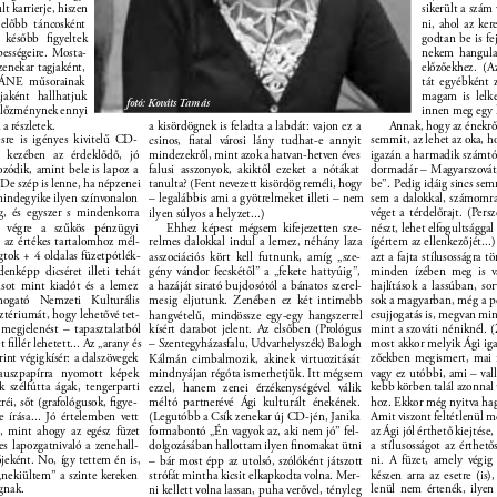
t karrierje, hiszen 
sikerült a szám 
előbb táncosként 
ni, ahol az ker
ak később ﬁgyeltek 
godtan be is fe
pességeire. Mosta- 
nekem hangulat
enekar tagjaként, 
előzőekhez. (Az
ÁNE műsorainak 
tát egyébként 
ájaként hallhatjuk 
magam is lelk
fotó: Kováts Tamás 
Előzménynek ennyi 
innen meg egy ki
 a részletek. 
a kisördögnek is feladta a labdát: vajon ez a 
Annak, hogy az énekrő
ésre is igényes kivitelű CD- 
semmit, az lehet az oka, 
csinos, ﬁatal városi lány tudhat-e annyit 
t kezében az érdeklődő, jó 
mindezekről, mint azok a hatvan-hetven éves 
igazán a harmadik számtól
ozódik, amint bele is lapoz a 
falusi asszonyok, akiktől ezeket a nótákat 
dormadár – Magyarszovát,
(De szép is lenne, ha népzenei 
be”. Pedig idáig sincs sem
tanulta? (Fent nevezett kisördög reméli, hogy 
indegyike ilyen színvonalon 
– legalábbis ami a gyötrelmeket illeti – nem 
sem a dalokkal, számomra 
g, és egyszer s mindenkorra 
véget a térdelőrajt. (Pers
ilyen súlyos a helyzet...) 
nk végre a szűkös pénzügyi 
Ehhez képest mégsem kifejezetten sze- 
nészt, lehet elfogultsággal
, az értékes tartalomhoz mél- 
relmes dalokkal indul a lemez, néhány laza 
ígértem az ellenkezőjét...)
tok + 4 oldalas füzetpótlék- 
asszociációs kört kell futnunk, amíg „sze- 
azt a fajta stílusosságra t
denképp dicséret illeti tehát 
gény vándor fecskétől” a „fekete hattyúig”, 
minden ízében meg is v
sot mint kiadót és a lemez 
hajlítások a lassúban, so
a hazáját sirató bujdosótól a bánatos szerel- 
ámogató Nemzeti Kulturális 
mesig eljutunk. Zenében ez két intimebb 
sok a magyarban, még a pe
tériumát, hogy lehetővé tet- 
csujjogatás is, megvan mi
hangvételű, mindössze egy-egy hangszerrel 
 megjelenést – tapasztalatból 
kísért darabot jelent. Az elsőben (Prológus 
mint a szováti néniknél. (
ﬁllér lehetett... Az „arany és 
– Szentegyházasfalu, Udvarhelyszék) Balogh 
most akkor melyik Ági iga
rint végigkísér: a dalszövegek 
zőekben megismert, mai f
Kálmán cimbalmozik, akinek virtuozitását 
auszpapírra nyomott képek 
mindnyájan régóta ismerhetjük. Itt mégsem 
vagy ez utóbbi, ami – vall
k szélfútta ágak, tengerparti 
kebb körben talál azonnal 
ezzel, hanem zenei érzékenységével válik 
réi, sőt (grafológusok, ﬁgye- 
méltó partnerévé Ági kulturált énekének. 
hoz. Ekkor még nyitva hag
e írása... Jó értelemben vett 
(Legutóbb a Csík zenekar új CD-jén, Janika 
Amit viszont feltétlenül m
, mint ahogy az egész füzet 
formabontó „Én vagyok az, aki nem jó” fel- 
az Ági jól érthető kiejtés
s lapozgatnivaló a zenehall- 
dolgozásában hallottam ilyen ﬁnomakat ütni 
a stílusosságot az érthet
őjeként. No, így tettem én is, 
ni. A füzet, amely végig
– bár most épp az utolsó, szólóként játszott 
„nekiültem” a szinte kereken 
strófát mintha kicsit elkapkodta volna. Mer- 
készen arra az esetre (is)
gnak. 
lenül nem értenék, ilyen
ni kellett volna lassan, puha verővel, tényleg 