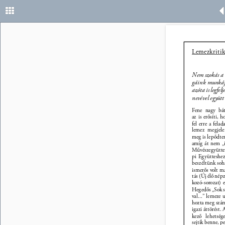
Lemezkritik
Nem szokás a 
gáink munkájá
azóta is legfe
nevével együtt 
Fene nagy bát
az is erősíti, 
fel erre a fela
lemez megjele
meg is lepődte
amíg át nem „
Művészegyüttes
pi Együtteshez
beszéltünk soh
ismerős volt m
tás (Új élő nép
kozó-sorozat) 
Hegedős „Sok s
val...” lemeze
hozta meg szám
igazi áttörést.
kező lehetség
sejtik benne, p