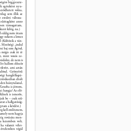
végére biggyeszte- 
ek egészként nyu- 
jeződhetett volna, 
ilag sem illik az 
 eredeti változa- 
zsűritagként anno 
esen támogattam, 
csit kilóg, na.) 
l eddig nem írtam 
hogy nekem a lemez 
 (Költözik a ván- 
 Mezőség) „indul 
mi baj sem Ágival, 
mégis csak itt ér 
ze, mint vonós ze- 
 vádolni, de nem is 
 Itt hallom először 
örekvést, ami aztán 
alósul. Gyönyörű 
rvégi hangfelkapá- 
riódusában eltolt 
nden hiánytalanul, 
Zavarba is jöttem, 
zi hangja? Az elő- 
ülnek is ismerős, 
juk be – csak szű- 
utat a hallgatóság- 
ytam a kérdést.) 
eg kell említenem, 
e, amely nem hagyja 
őség rovására men- 
 a kezemben volt, 
, ha valamit vélet- 
 értelemben végül 