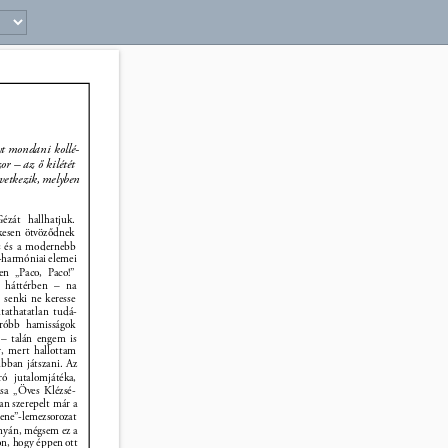
21 
t mondani kollé- 
r – az ő kilétét 
vetkezik, melyben 
Gézát hallhatjuk. 
kesen ötvöződnek 
 és a modernebb 
i-harmóniai elemei 
en „Paco, Paco!” 
 a háttérben – na 
, senki ne keresse 
itathatatlan tudá- 
próbb hamisságok 
 – talán engem is 
r, mert hallottam 
ábban játszani. Az 
áró jutalomjátéka, 
ása „Öves Klézsé- 
n szerepelt már a 
ne”-lemezsorozat 
nyán, mégsem ez a 
on, hogy éppen ott 