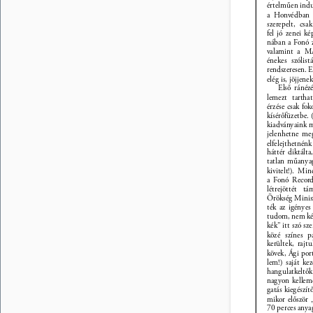
értelműen indul
a Honvédban 
szerepelt, cs
fel jó zenei ké
nában a Fonó z
valamint a M
énekes szólist
rendszeresen. 
elég is, jöjjenek
Első ránéz
lemezt tartha
érzése csak fok
kísérőfüzetbe. 
kiadványaink m
jelenhetne me
elfelejthetné
háttér diktálta
tatlan műanyag
kivitelt!). Min
a Fonó Record
létrejöttét t
Örökség Minisz
ték az igényes
tudom, nem két 
kék” itt szó sze
közé színes p
kerültek, rajtu
kövek, Ági port
lem!) saját kez
hangulatkeltők
nagyon kelleme
gatás kiegészít
mikor először 
70 perces anya