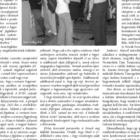
i, néptánc- és 
megőrzésében 
 közművelődési 
játszott szerep
apvető köteles- 
1960-as évekk
 összefogásával 
elsöpörte a n
aljon e kérdések 
majd szólt az
eknek a gondo- 
amikor a ﬁata
ben terveztük 
tott érdeklődés
elyre a hagyo- 
hagyomány fel
al foglalkozó 
bontakozott ki
orlati szakem- 
tömegeket von
meg különböző 
lom, amelynek
fotó: 
Pallagi Pál 
eletében.” 
Béla, Sebő Fer
összefoglalást 
és Novák Feren
y megközelítésének különbö- 
jellemzik. Hogy csak a két végletet említsem: élnek 
Jankovics Marcell 
művelőd
: 
szélsőségesen archaikus nézetek, melyek a hagyo- 
adásában a néphagyomány m
litikai, esztétikai szempontból 
mány szigorú kötelékében képzelik el az életet, 
dését elemezte, míg 
Alkis Raft
íthetjük e témát, hiszen mióta 
és találkozunk olyan felfogással is, amely teljesen 
Nemzetközi Tánc Tanácsána
való viszony egyáltalán fel- 
megtagadja a hagyományt. Vannak azonban olyan 
városi és a vidéki kultúra sa
. századi Angliától napjaink 
emberek, akik természetes módon, mintegy a ter- 
be. Ezután 
Dreisziger Kálmá
e témák köré csoportosítható a 
mészet folytatásaként születnek egy kultúrába és 
működő Bokréta Táncegyüttes 
olatos viták nagy része. 
észrevétlen formálják saját képükre. Találkoztunk, 
séges kultúra hiányáról, s 
azt, hogy a nemzeti hagyomá- 
találkozunk azzal is, hogy egy régi, keserves pa- 
hagyományok nélküli világár
zony azokban az országokban 
rasztsors részeként megpróbálják minél gyorsabban 
évtizedes kanadai tapasztalata
lt a legerősebb, amelyek politi- 
elhagyni a hagyományokat vagy egyszerűen csak 
Dan Ronen
, az izraeli kul
 függetlenek. A XVIII. századi 
szégyenlik, mint avitt, régi ruhadarabot. 
minisztérium táncoktatási biz
éldául a Franciaországgal való 
S hogy mindezeken túl, mi teszi égetően aktuá- 
a kultúra demokráciájának k
 kifejezésmódja volt. A görögök 
lissá a kérdést számunkra? A magyar társadalom- 
hangsúlyozta, hogy minden k
ménye 1821-ben a törökellenes 
nak ilyen gyökeres, gazdaságot, társadalmat, érték- 
jogokat kell élveznie. Ezt köve
született. Nálunk a reformkor – 
rendet felforgató változása, mint amelyben most 
hogy kiknek és mit kell meg
al fogalmaz: a »nemzeti öntu- 
élünk, a XIX. század óta nem volt. A kulturális 
társadalomban. A sort 
Kelemen 
 melyben a nemzeti függetlenség 
kihívás óriási! Számunkra, akik ezen a területen 
zárta, aki a Hagyományok Há
ás, a »Haza és haladás« jelszavai 
dolgozunk, kötelességünk, hogy értelmezzük ezeket 
széleskörű tevékenységéről tá
agyar nyelv, a magyar kultúra 
a kihívásokat. 
érdemű közönséget. 
étikai szempontból a klasszikus 
Ehhez kerestünk partnereket és hívtuk meg 
Elmondhatjuk, hogy egy ige
zadás és az új művészet megte- 
külföldi barátainkat. Örülök, hogy Önök is ér- 
rendkívül tartalmas és nagy é
fordítja a ﬁgyelmet a népművé- 
deklődnek e téma iránt, s hogy visszhangra talált 
tartó konferenciát szervez