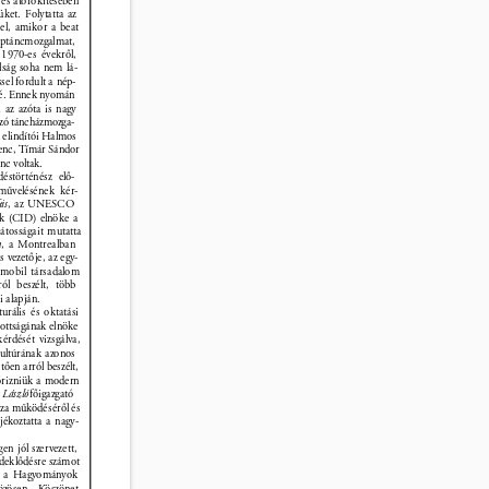
és átörökítésében 
üket. Folytatta az 
el, amikor a beat 
éptáncmozgalmat, 
 1970-es évekről, 
lság soha nem lá- 
sel fordult a nép- 
é. Ennek nyomán 
 az azóta is nagy 
zó táncházmozga- 
 elindítói Halmos 
enc, Tímár Sándor 
c voltak. 
éstörténész elő- 
űvelésének kér- 
is
, az UNESCO 
k (CID) elnöke a 
játosságait mutatta 
n
, a Montrealban 
vezetője, az egy- 
a mobil társadalom 
ól beszélt, több 
i alapján. 
turális és oktatási 
ottságának elnöke 
érdését vizsgálva, 
ultúrának azonos 
tően arról beszélt, 
őrizniük a modern 
László 
főigazgató 
za működéséről és 
jékoztatta a nagy- 
n jól szervezett, 
rdeklődésre számot 
ett a Hagyományok 