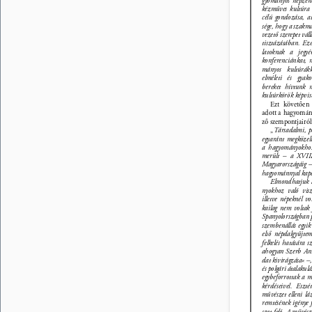
gyományos népzene
kézműves kultúra
célú gondozása, al
sége, hogy a szakma
vezető szerepet váll
tisztázásában. Ez
latoknak a jegyé
konferenciánkat, m
mányos kultúrákk
elméleti és gyak
bereket hívtunk 
kultúrkörök képvis
Ezt követően 
adott a hagyomán
ző szempontjairól
„
Társadalmi, po
egyaránt megközel
a hagyományokhoz 
merült – a XVIII
Magyarországáig – 
hagyománnyal kapcs
Elmondhatjuk 
nyokhoz való vis
illetve népeknél vo
kailag nem voltak
Spanyolországban p
szembenállás egyik
első népdalgyűjte
felkelés hatására 
ahogyan Szerb Ant
dat kivirágzása« –,
és polgári átalakul
egybeforrottak a m
kérdéseivel. Eszt
művészet elleni lá
remtésének igénye 