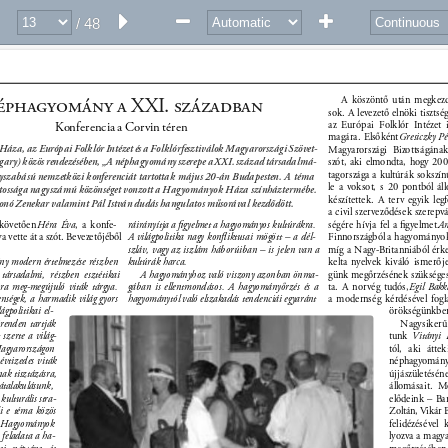
folk
MAG
azin 
/ 48
  XXI.  
A köszöntő után megkezd
sok. A levezető elnöki tisztség
Konferencia a Corvin téren 
az Európai Folklór Intézet i
magára. Elsőként 
Gresiczky Pé
a, az Európai Folklór Intézet és a Folklórfesztiválok Magyarországi Szövet- 
Magyarországi Bizottságának
ary) közös rendezésében, „A néphagyomány szerepe a XXI. század társadalmá- 
szót, aki elmondta, hogy 200
tagországa a kultúrák sokszínű
szabású nemzetközi konferenciát tartottak május 20-án Budapesten. A téma 
le a voksot, s 20 pontból áll
ontossága nagyszámú közönséget vonzott a Hagyományok Háza színháztermébe. 
készítettek. A terv egyik leg
onó Zenekar valamint Pál István dudás hangulatos műsorával kezdődött. 
a civil szerveződések szerepvál
követően 
Héra Éva
, a konfe- 
ráirányítja a ﬁgyelmet a hagyományos kultúrákra. 
ségére hívja fel a ﬁgyelmet. 
An
a vette át a szót. Bevezetőjéből 
A világpolitika nagy konﬂiktusai mögött – a dél- 
Finnországból a hagyományok 
szláv, vagy az iszlám háborúiban – is jelen van a 
míg a Nagy-Britanniából érke
y modern értelmezése részben 
kultúrák harca. 
kelta nyelvek kiváló ismerője
 társadalmi, részben esztétikai 
A hagyományhoz való viszony azonban önma- 
günk megőrzésének szükséges
jra meg-megújuló viták tárgya. 
gában is ellentmondásos. A hagyományőrzés és a 
ta. A norvég tudós, 
Egil Bakk
enségek, a harmadik világ gyors 
hagyománytól való elszakadás tendenciái egyaránt 
a modernség kérdésével fogla
ágpolitikai el- 
örökségünkbe
irenden tartják 
Nagysikerű
 szerte a világ- 
tunk 
Vitányi 
gyarországon 
tól, aki átte
évtizedes viták 
néphagyomány 
nak tisztázásra, 
újjászületésé
talakulásunk, 
állomásait. 
kulturális stra- 
elődeink – Ba
li e téma közös 
Zoltán, Vikár 
A Hagyományok 
felidézésével 
feladata a ha- 
lyozva a magy