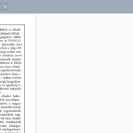
ődtek az előadá- 
et 
Hoppál Mihály
, 
gazgatója vállalta 
ter
, az UNESCO 
 képviselője kért 
2-ben a világ 188 
sége mellett tette 
ó cselekvési tervet 
fontosabb alapelve 
lalására és felelős- 
na-Leena Siikala 
újjáélesztésének, 
zett 
John Shaw
, a 
, szellemi öröksé- 
ségét hangsúlyoz- 
a 
az egyediség és 
lkozott kulturális 
n. 
 előadást hallot- 
Iván 
szociológus- 
kintette a magyar 
huszadik századi 
nek legjelentősebb 
Mondandóját nagy 
rtók Béla, Kodály 
Béla – munkájának 
kezdte, kihangsú- 
ar néphagyomány 