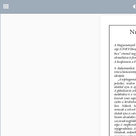
12 
N
A Hagyományok Ház
sége (CIOFF Hung
ban” címmel nagy
aktualitása és f
A konferencia a F
A dudamuzsikát 
rencia háziasszony
idézünk: 
„A néphagyomán
politikai, részben
okokból újra és ú
A globalizációs jel
átalakulása és a vil
lentétek ismét nap
ezeket a kérdéseket
ban. Nálunk, Ma
nemcsak a sok-sok 
éledtek újra és vár
hanem társadalmi á
s az ennek megfelelő 
tégia is megkövete
végiggondolását. 
Házának, melynek 