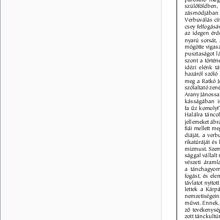
szülõföldben,
zásmódjában g
Verbuválás cím
csey felfogásá
az idegen érd
nyarú sorsát,
mögötte vigasz
pusztaságot l
szont a történ
idézi elénk t
hazáról szóló 
meg a Ratkó J
szólaltató zené
Arany Jánossa
kásságában is
fa ûz komolyt”
Halálra tánco
jellemeket ábr
fiái mellett m
diáját, a ver
rikatúráját és
mizmust. Szeml
sággal vállalt
vészeti áramla
a tánchagyomá
fogást, és ele
távlatot nyito
lettek a Kár
nemzetiségei
mûvei. Ennek,
zõ tevékenysé
zott tánckultú