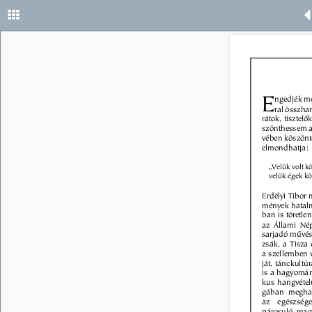
28 
E 
ngedjék me
ral összha
rátok, tisztel
szönthessem az
vében köszöntö
elmondhatja: 
„Velük volt k
velük égek kö
Erdélyi Tibor 
mények hatalmá
ban is töretlen
az Állami Né
sarjadó mûvés
zsák, a Tisza
a szellemben 
ját, tánckultú
is a hagyomány
kus hangvétel
gában meghat
az egészsége
párosuló mag