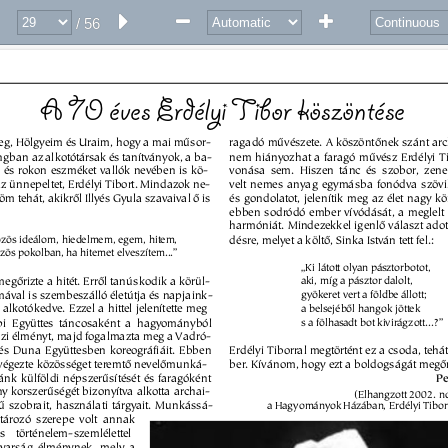
folk
MAG
azin 
/ 56
A 70 éves Erdélyi Tibor köszöntése 
g, Hölgyeim és Uraim, hogy a mai mûsor- 
ragadó mûvészete. A köszöntõnek szánt arc
ngban az alkotótársak és tanítványok, a ba- 
nem hiányozhat a faragó mûvész Erdélyi T
õk és rokon eszméket vallók nevében is kö- 
vonása sem. Hiszen tánc és szobor, ze
 ünnepeltet, Erdélyi Tibort. Mindazok ne- 
velt nemes anyag egymásba fonódva szövi
m tehát, akikrõl Illyés Gyula szavaival õ is 
és gondolatot, jelenítik meg az élet nagy kö
ebben sodródó ember vívódását, a meglelt 
harmóniát. Mindezekkel igenlõ választ adot
özös ideálom, hiedelmem, egem, hitem, 
désre, melyet a költõ, Sinka István tett fel.: 
zös pokolban, ha hitemet elveszítem...” 
„Ki látott olyan pásztorbotot, 
megõrizte a hitét. Errõl tanúskodik a körül- 
aki, míg a pásztor dalolt, 
val is szembeszálló életútja és napjaink- 
gyökeret vert a földbe állott; 
 alkotókedve. Ezzel a hittel jelenítette meg 
a belsejébõl hangok jöttek 
pi Együttes táncosaként a hagyományból 
s a fölhasadt bot kivirágzott...?” 
zi élményt, majd fogalmazta meg a Vadró- 
 és Duna Együttesben koreográfiáit. Ebben 
Erdélyi Tiborral megtörtént ez a csoda, teh
végezte közösséget teremtõ nevelõmunká- 
ber. Kívánom, hogy ezt a boldogságát megõr
ránk külföldi népszerûsítését és faragóként 
Pe
 korszerûségét bizonyítva alkotta archai- 
(Elhangzott 2002. n
û szobrait, használati tárgyait. Munkássá- 
a Hagyományok Házában, Erdélyi Tibor s
ározó szerepe volt annak 
s történelem-szemlélettel 
yarság élménynek, mely a 