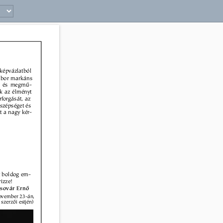
képvázlatból 
ibor markáns 
ne és megmû- 
k az élményt 
rforgását, az 
szépséget és 
t a nagy kér- 
át boldog em- 
izze! 
sovár Ernõ 
ovember 23-án, 
zerzõi estjén) 