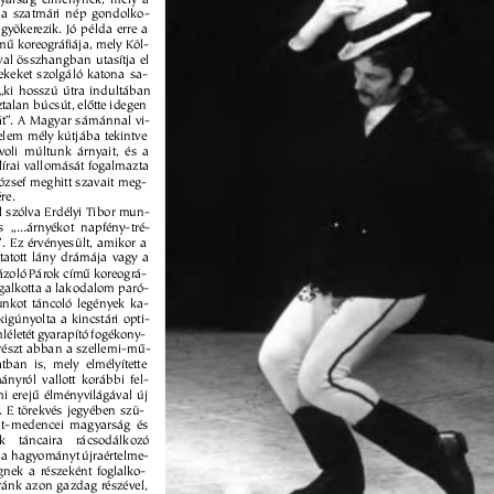
 a szatmári nép gondolko- 
yökerezik. Jó példa erre a 
û koreográfiája, mely Köl- 
val összhangban utasítja el 
ekeket szolgáló katona sa- 
 „ki hosszú útra indultában 
talan búcsút, elõtte idegen 
át”. A Magyar sámánnal vi- 
elem mély kútjába tekintve 
ávoli múltunk árnyait, és a 
lírai vallomását fogalmazta 
ózsef meghitt szavait meg- 
re. 
l szólva Erdélyi Tibor mun- 
 „...árnyékot napfény-tré- 
. Ez érvényesült, amikor a 
ltatott lány drámája vagy a 
ázoló Párok címû koreográ- 
egalkotta a lakodalom paró- 
bunkot táncoló legények ka- 
 kigúnyolta a kincstári opti- 
életét gyarapító fogékony- 
 részt abban a szellemi-mû- 
tban is, mely elmélyítette 
nyról vallott korábbi fel- 
mi erejû élményvilágával új 
tt. E törekvés jegyében szü- 
pát-medencei magyarság és 
nk táncaira rácsodálkozó 
 a hagyományt újraértelme- 
gnek a részeként foglalko- 
ránk azon gazdag részével, 