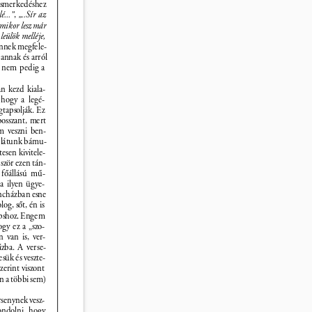
 ismerkedéshez 
é...”
, 
„..Sír az 
, mikor lesz már 
 leülök melléje, 
Ennek megfele- 
annak és arról 
i, nem pedig a 
n kezd kiala- 
 hogy a legé- 
tapsolják. Ez 
sszant, mert 
m veszni ben- 
 látunk bámu- 
esen kivitele- 
ször ezen tán- 
 fõállású mû- 
a ilyen ügye- 
ncházban esne 
og, sõt, én is 
apshoz. Engem 
gy ez a „szo- 
 van is, ver- 
zba. A verse- 
ük és veszte- 
erint viszont 
n a többi sem) 
senynek vesz- 
gondolni, hogy 