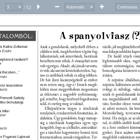
/ 52
A spanyolviasz (?)
TALOMBÓL: 
Azok a gondolatok, melyekrõl ebben a 
túrált, jól megközelíthetõ 
s Kallós Zoltánnal 
s Endre 
cikkben írok, meglehetõsen régóta fog- 
mas kikapcsolódást kapn
lalkoztatnak, sok ismerõsnek, barátnak 
De hadd térjek vissz
néptáncot tanítani?! 
beszéltem már róluk. A visszajelzés nem 
legfontosabb okra, vagyi
r 
volt egységes. Akadt, aki jónak tartotta, 
túlzott nyitottságára, 
és volt, aki szerint kivitelezhetetlen. Saj- 
boncolgatása késztetett 
ni Bécsben...” 
nos ez utóbbiak voltak ez idáig többen. 
írására. 
amás 
De hát ilyen kicsinységektõl az ember 
A néptánc általában
nem retten meg, úgy-e? Ennek megfe- 
néptánc különösen az önki
rnõ köszöntése 
lelõen most megpróbálom megosztani 
evilági és túlvilági, val
ászló 
az ötletemet a nagyobb nyilvánosság- 
seink és gondolataink k
 Nemzeti Székely 
gal, remélve, hogy kedvezõ fogadtatásra 
nia megtalálásáról szól
ttes bemutatója 
talál, és esetleg meg is valósul. 
tánc hordoz olyan voná
Elképzelésem tárgya a táncházak 
az adott nemzet, kis közö
 leltár 
rendjének, rendszerének ﬁnomítása, át- 
Mesterkéltség, tervezettsé
éter 
alakítása. Úgy gondolom, hogy manap- 
lemzi. Ha mégis, az az idõ
ság a táncházak hangulata egyre egy- 
tul, és elõbb-utóbb kezd
hangúbb, fogy az a lelkület, ami szüksé- 
ni a fent említett közöss
szló 
ges a táncházi hagyomány hosszú távú 
gyeket. Ezen sajátos szo
s Fogarasi Lajossal 
fenntartásához, annak virágzáshoz. Ter- 
megfelelõ eszköztárat nyú