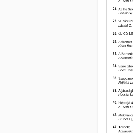
K. Tóth Lá
24. 
Az Ifjú Sz
Sebõk Gé
25. 
VI. Vicei N
László Z.
26. 
ÚJ CD-L
29. 
A tizenké
Kóka Rozá
31. 
A Barozda
Abkarovit
34. 
Széki telek
Soós Ján
36. 
Szappanos
Felföldi L
38. 
A jászsági
Kocsán Lá
40. 
Néprajzi á
K. Tóth Lá
43. 
Moldvai c
Stuber Gy
47. 
Torockó 
Abkarovit