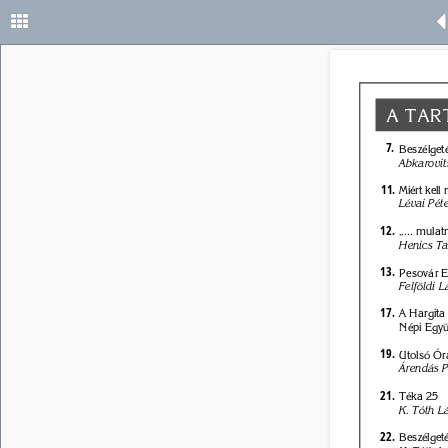
A TAR
7. 
Beszélgeté
Abkarovit
11. 
Miért kell 
Lévai Péte
12. 
„... mulat
Henics T
13. 
Pesovár E
Felföldi L
17. 
A Hargita
Népi Együ
19. 
Utolsó Óra
Árendás P
21. 
Téka 25 
K. Tóth Lá
22. 
Beszélgeté