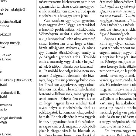
szló 
mészetesen eme kijelentésem nem lehet 
érzelmek kifejezéséhez,
igaz minden táncházra, ezért most gyor- 
(
„...kinyílt az ég háromfel
ívek bemutatójáról 
san le is szûkíteném azokra a budapesti 
apa, sír a testvér, s szeretõ
za 
táncházakra, ahova gyakorta járok. 
teli az a temetõ…”
, 
„...ha
Van azonban egy olyan gyanúm, 
megfogja a kezemet...”
). 
éptáncfesztivál 
hogy nagy valószínûséggel azért máshol 
lõen a néptánc, a népdal 
 Csaba 
is hasonló problémákkal küszködnek. 
szól, aki táncolja, énekl
Véleményem szerint a városi tánchá- 
ﬁgyelõ közönségnek. 
EMEZEK 
zak „ellaposodása” több okra vezethetõ 
Sajnos a táncházakba
t hónap meséje 
vissza. Elsõsorban arra, hogy a tánc- 
kulni egy olyan szokás,
lia 
házak túlságosan nyitottak, és nincs 
nyest táncoló táncost meg
egy állandó törzsközönség, amely a 
engem mindig nagyon bo
 25 éve 
jó hangulat gerincét adná. További 
a néptánc lényegét láto
s Endre 
okok a mulatság vagy táncház helyszí- 
ne. Kétségtelen, gyakran
nének és idõpontjának rossz kiválasztá- 
latos koreográﬁát, tökélet
 
sa. Ez utóbbi boncolgatásába nem sze- 
zett pontokat, de legtöbb
os 
retnék túlságosan belemenni, de bizo- 
cosok neves együttesek
nyos, hogy ez is megérne egy külön cik- 
vészei, így nem csoda, h
 Lukács (1886-1973) 
ászló 
ket. Tisztában vagyok vele, hogy a tánc- 
sek. Ha mindez nem a tá
ház nem hoz akkora bevételt a helyszínt 
meg, nem is zavarna a dol
 verbunkról II. 
biztosító vállalkozásnak, mint egy pop- 
szívesen csatlakoznék a t
szló 
zenei koncert. Feltehetõen ezért is van 
valójában az bosszant, ho
az, hogy nagyon kevés zenekar talál 
kás”, még ha alakulóban
rverések 
olyan helyet a táncházának, ahol az 
senyt fog hozni a tánchá
szló 
odalátogatók kellemesen kikapcsolód- 
nyeknek pedig van gyõztes
hatnak. Ennek ellenére biztos vagyok 
sük. Az én megítélésem sz
sángó dudások I. 
benne, hogy a táncházba járó, szórakoz- 
a magyar néptánc (és talá
örgy 
ni vágyó emberek magasabb belépõdí- 
nem a versenyrõl szól. 
jakat is elfogadnának, ha biztosak le- 
Említettem, hogy a ver
s Endre 
hetnének benne, hogy a pénzükért kul- 
tese is van. Bele lehet 