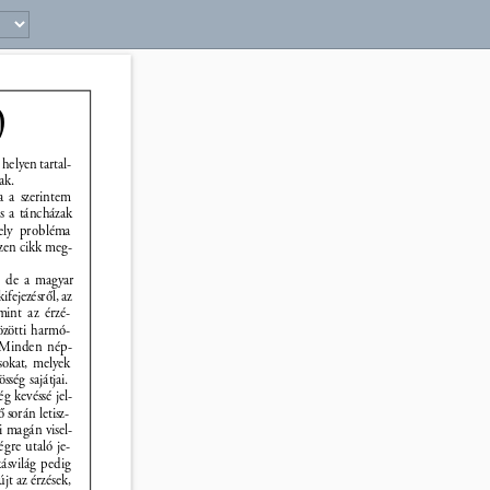
 
helyen tartal- 
ak. 
a a szerintem 
s a táncházak 
mely probléma 
ezen cikk meg- 
, de a magyar 
fejezésrõl, az 
amint az érzé- 
özötti harmó- 
. Minden nép- 
sokat, melyek 
sség sajátjai. 
g kevéssé jel- 
 során letisz- 
i magán visel- 
égre utaló je- 
kásvilág pedig 
jt az érzések, 